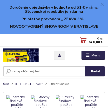
Doručenie objednávky v hodnote od 51 € v rámci
Slovenskej republiky je zdarma
Pri platbe prevodom ,, ZĽAVA 3% ,,
NOVOOTVORENÝ SHOWROOM V BRATISLAVE
0
ks
za
0,00 €
Menu
Hľadať
Úvod
REFERENCIE STAVBY
Strechy šindlové