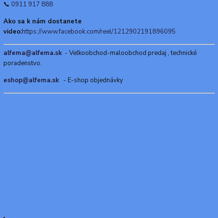
📞
0911 917 888
Ako sa k nám dostanete
video:
https://www.facebook.com/reel/1212902191896095
alfema@alfema.sk
- Veľkoobchod-maloobchod predaj , technické
poradenstvo.
eshop@alfema.sk
- E-shop objednávky