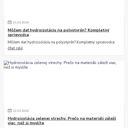
01
.
04
.
2026
Môžem dať hydroizoláciu na polystyrén? Kompletný
sprievodca
Môžem dať hydroizoláciu na polystyrén? Kompletný sprievodca
čítať celé
22
.
03
.
2026
Hydroizolácia zelenej strechy: Prečo na materiáli záleží
viac, než si myslíte