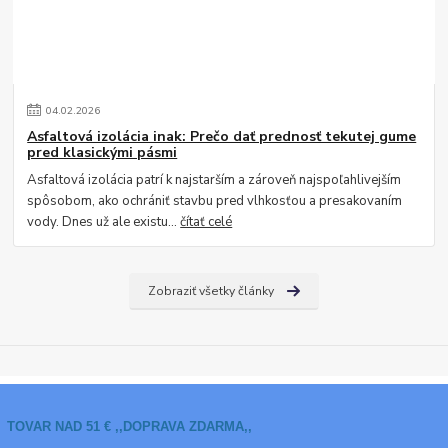
04
.
02
.
2026
Asfaltová izolácia inak: Prečo dať prednosť tekutej gume
pred klasickými pásmi
Asfaltová izolácia patrí k najstarším a zároveň najspoľahlivejším
spôsobom, ako ochrániť stavbu pred vlhkosťou a presakovaním
vody. Dnes už ale existu...
čítať celé
Zobraziť všetky články
TOVAR NAD 51 € ,,DOPRAVA ZDARMA,,