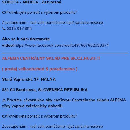
SOBOTA - NEDEĽA : Zatvorené
👉
Potrebujete poradiť s výberom produktu?
Zavolajte nám – radi vám pomôžeme nájsť správne riešenie.
📞
0915 917 888
Ako sa k nám dostanete
video
:
https://www.f
acebook.com/reel/1497607652030374
ALFEMA CENTRÁLNY SKLAD PRE SK,CZ,HU,AT,IT
( predaj velkoobchod & poradenstvo )
Stará Vajnorská 37, HALA A
831 04 Bratislava, SLOVENSKÁ REPUBLIKA
⚠️ Prosíme zákazníkov, aby návštevu Centrálneho skladu ALFEMA
vždy vopred telefonicky dohodli.
👉
Potrebujete poradiť s výberom produktu?
Zavolajte nám – radi vám pomôžeme nájsť správne riešenie.