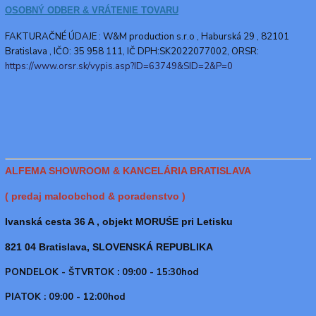
OSOBNÝ ODBER & VRÁTENIE TOVARU
FAKTURAČNÉ ÚDAJE : W&M production s.r.o ,
Haburská 29 , 82101
Bratislava , IČO: 35 958 111, IČ DPH:SK2022077002, ORSR:
https://www.orsr.sk/vypis.asp?ID=63749&SID=2&P=0
ALFEMA SHOWROOM & KANCELÁRIA BRATISLAVA
( predaj maloobchod & poradenstvo )
Ivanská cesta 36 A , objekt MORUŚE pri Letisku
821 04 Bratislava, SLOVENSKÁ REPUBLIKA
PONDELOK - ŠTVRTOK : 09:00 - 15:30hod
PIATOK : 09:00 - 12:00hod