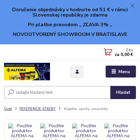
Doručenie objednávky v hodnote od 51 € v rámci
Slovenskej republiky je zdarma
Pri platbe prevodom ,, ZĽAVA 3% ,,
NOVOOTVORENÝ SHOWROOM V BRATISLAVE
0
ks
za
0,00 €
Menu
Hľadať
Úvod
REFERENCIE STAVBY
Kúpeľne, sprchy, umyvárky