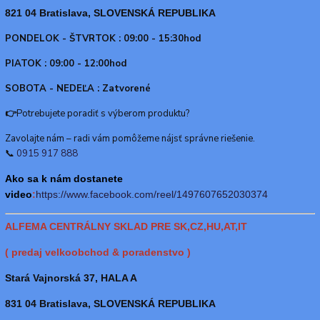
821 04 Bratislava, SLOVENSKÁ REPUBLIKA
PONDELOK - ŠTVRTOK : 09:00 - 15:30hod
PIATOK : 09:00 - 12:00hod
SOBOTA - NEDEĽA : Zatvorené
👉
Potrebujete poradiť s výberom produktu?
Zavolajte nám – radi vám pomôžeme nájsť správne riešenie.
📞
0915 917 888
Ako sa k nám dostanete
video
:
https://www.f
acebook.com/reel/1497607652030374
ALFEMA CENTRÁLNY SKLAD PRE SK,CZ,HU,AT,IT
( predaj velkoobchod & poradenstvo )
Stará Vajnorská 37, HALA A
831 04 Bratislava, SLOVENSKÁ REPUBLIKA