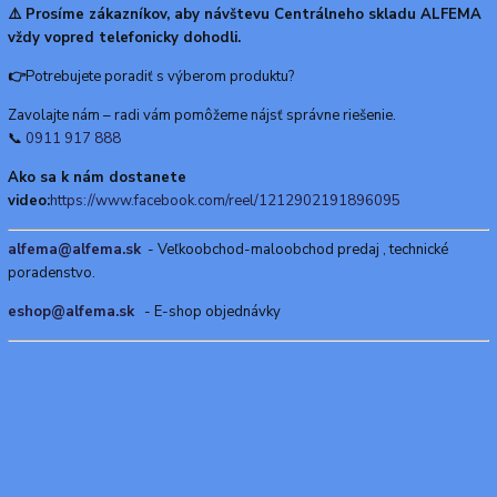
⚠️ Prosíme zákazníkov, aby návštevu Centrálneho skladu ALFEMA
vždy vopred telefonicky dohodli.
👉
Potrebujete poradiť s výberom produktu?
Zavolajte nám – radi vám pomôžeme nájsť správne riešenie.
📞
0911 917 888
Ako sa k nám dostanete
video:
https://www.facebook.com/reel/1212902191896095
alfema@alfema.sk
- Veľkoobchod-maloobchod predaj , technické
poradenstvo.
eshop@alfema.sk
- E-shop objednávky