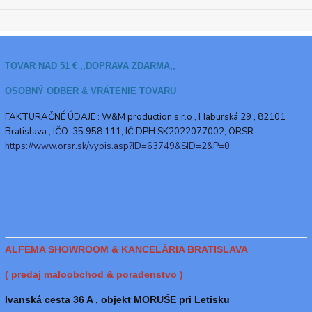
TOVAR NAD 51 € ,,DOPRAVA ZDARMA,,
OSOBNÝ ODBER & VRÁTENIE TOVARU
FAKTURAČNÉ ÚDAJE : W&M production s.r.o ,
Haburská 29 , 82101
Bratislava , IČO: 35 958 111, IČ DPH:SK2022077002, ORSR:
https://www.orsr.sk/vypis.asp?ID=63749&SID=2&P=0
ALFEMA SHOWROOM & KANCELÁRIA BRATISLAVA
( predaj maloobchod & poradenstvo )
Ivanská cesta 36 A , objekt MORUŚE pri Letisku