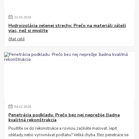
22
.
03
.
2026
Hydroizolácia zelenej strechy: Prečo na materiáli záleží
viac, než si myslíte
čítať celé
04
.
02
.
2026
Penetrácia podkladu: Prečo bez nej neprežije žiadna
kvalitná rekonštrukcia
Pouštíte se do rekonstrukce a rovnou začínáte malovat, lepit
obklady nebo vyrovnávat podlahu? Velká chyba. Bez penetrace se