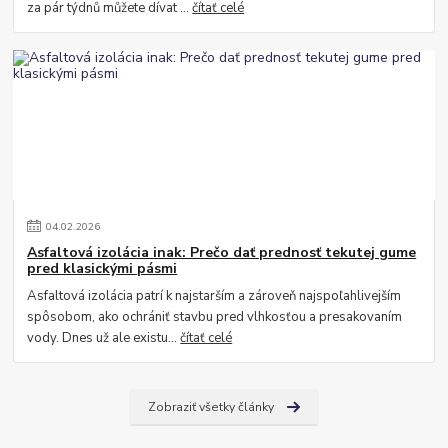
za pár týdnů můžete dívat ...
čítať celé
04
.
02
.
2026
Asfaltová izolácia inak: Prečo dať prednosť tekutej gume
pred klasickými pásmi
Asfaltová izolácia patrí k najstarším a zároveň najspoľahlivejším
spôsobom, ako ochrániť stavbu pred vlhkosťou a presakovaním
vody. Dnes už ale existu...
čítať celé
Zobraziť všetky články