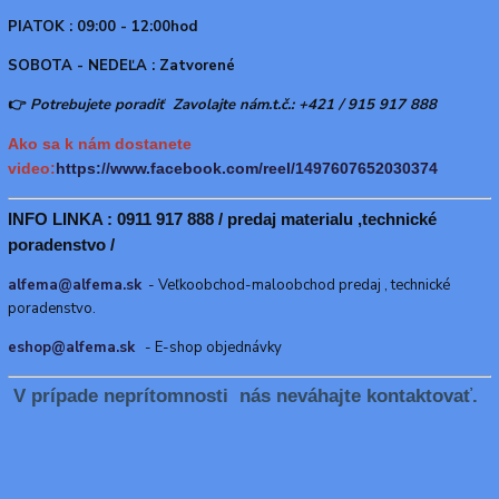
PIATOK : 09:00 - 12:00hod
SOBOTA - NEDEĽA : Zatvorené
👉
Potrebujete poradiť Zavolajte nám.t.č.: +421 / 915 917 888
Ako sa k nám dostanete
video:
https://www.facebook.com/reel/1497607652030374
INFO LINKA : 0911 917 888 / predaj materialu ,technické
poradenstvo /
alfema@alfema.sk
- Veľkoobchod-maloobchod predaj , technické
poradenstvo.
eshop@alfema.sk
- E-shop objednávky
V prípade neprítomnosti nás neváhajte kontaktovať.