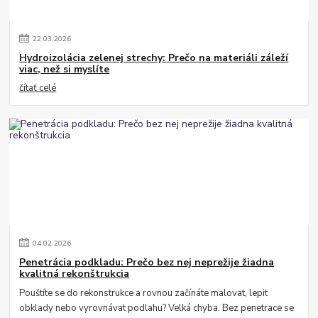
22
.
03
.
2026
Hydroizolácia zelenej strechy: Prečo na materiáli záleží
viac, než si myslíte
čítať celé
04
.
02
.
2026
Penetrácia podkladu: Prečo bez nej neprežije žiadna
kvalitná rekonštrukcia
Pouštíte se do rekonstrukce a rovnou začínáte malovat, lepit
obklady nebo vyrovnávat podlahu? Velká chyba. Bez penetrace se