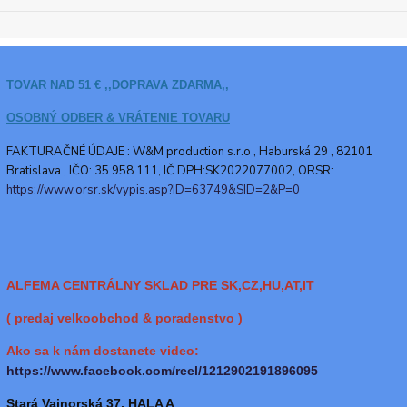
TOVAR NAD 51 € ,,DOPRAVA ZDARMA,,
OSOBNÝ ODBER & VRÁTENIE TOVARU
FAKTURAČNÉ ÚDAJE : W&M production s.r.o ,
Haburská 29 , 82101
Bratislava , IČO: 35 958 111, IČ DPH:SK2022077002, ORSR:
https://www.orsr.sk/vypis.asp?ID=63749&SID=2&P=0
ALFEMA CENTRÁLNY SKLAD PRE SK,CZ,HU,AT,IT
( predaj velkoobchod & poradenstvo )
Ako sa k nám dostanete video:
https://www.facebook.com/reel/1212902191896095
Stará Vajnorská 37, HALA A