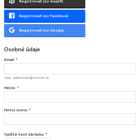
Registrovať cez mojeID
Registrovať cez Facebook
Registrovať cez Google
Osobné údaje
Email
*
Napr. peternovak@zoznam.sk
Heslo
*
Heslo znovu
*
Opíšte text obrázku
*