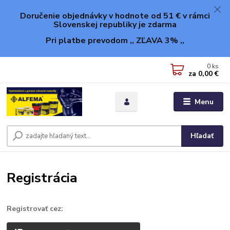
Doručenie objednávky v hodnote od 51 € v rámci
Slovenskej republiky je zdarma
Pri platbe prevodom ,, ZĽAVA 3% ,,
0
ks
za
0,00 €
Menu
Hľadať
Registrácia
Registrovať cez: