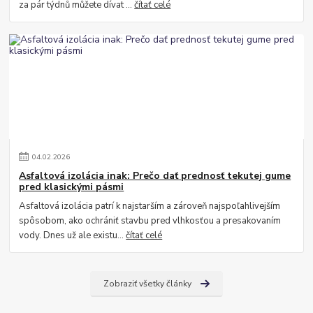
za pár týdnů můžete dívat ...
čítať celé
04
.
02
.
2026
Asfaltová izolácia inak: Prečo dať prednosť tekutej gume
pred klasickými pásmi
Asfaltová izolácia patrí k najstarším a zároveň najspoľahlivejším
spôsobom, ako ochrániť stavbu pred vlhkosťou a presakovaním
vody. Dnes už ale existu...
čítať celé
Zobraziť všetky články