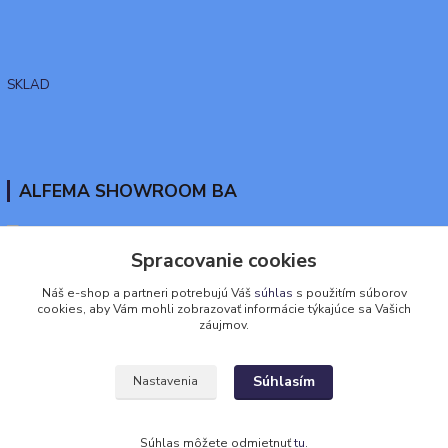
SKLAD
ALFEMA SHOWROOM BA
Spracovanie cookies
www.tekutaguma.sk
Náš e-shop a partneri potrebujú Váš
súhlas
s použitím súborov
cookies, aby Vám mohli zobrazovať informácie týkajúce sa Vašich
+421911917888
záujmov.
eshop@alfema.sk
Súhlasím
Nastavenia
© 2005-2026 ALFEMA ( viac ako 21 rokov na trhu) )
Súhlas môžete odmietnuť
tu
.