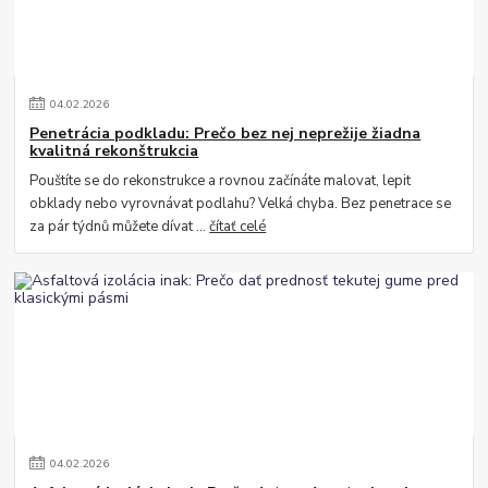
04
.
02
.
2026
Penetrácia podkladu: Prečo bez nej neprežije žiadna
kvalitná rekonštrukcia
Pouštíte se do rekonstrukce a rovnou začínáte malovat, lepit
obklady nebo vyrovnávat podlahu? Velká chyba. Bez penetrace se
za pár týdnů můžete dívat ...
čítať celé
04
.
02
.
2026