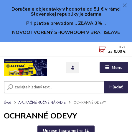
Doručenie objednávky v hodnote od 51 € v rámci
Slovenskej republiky je zdarma
Pri platbe prevodom ,, ZĽAVA 3% ,,
NOVOOTVORENÝ SHOWROOM V BRATISLAVE
0
ks
za
0,00 €
Menu
Hľadať
Úvod
APLIKAČNÉ RUČNÉ NÁRADIE
OCHRANNÉ ODEVY
OCHRANNÉ ODEVY
Upresniť parametre