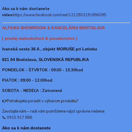
Ako sa k nám dostanete
video:
https://www.facebook.com/reel/1212902191896095
ALFEMA SHOWROOM & KANCELÁRIA BRATISLAVA
( predaj maloobchod & poradenstvo )
Ivanská cesta 36 A , objekt MORUŚE pri Letisku
821 04 Bratislava, SLOVENSKÁ REPUBLIKA
PONDELOK - ŠTVRTOK : 09:00 - 15:30hod
PIATOK : 09:00 - 12:00hod
SOBOTA - NEDEĽA : Zatvorené
👉
Potrebujete poradiť s výberom produktu?
Zavolajte nám – radi vám pomôžeme nájsť správne riešenie.
📞
0915 917 888
Ako sa k nám dostanete