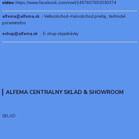
video
:
https://www.f
acebook.com/reel/1497607652030374
alfema@alfema.sk
- Veľkoobchod-maloobchod predaj , technické
poradenstvo.
eshop@alfema.sk
- E-shop objednávky
ALFEMA CENTRALNY SKLAD & SHOWROOM
SKLAD