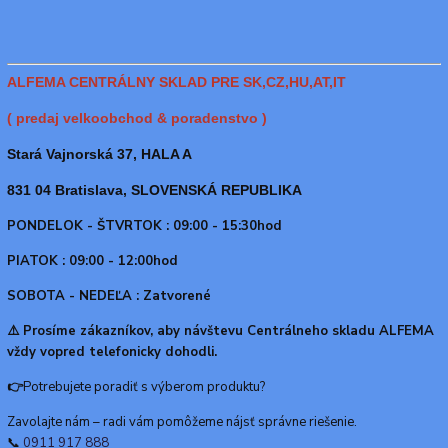
ALFEMA CENTRÁLNY SKLAD PRE SK,CZ,HU,AT,IT
( predaj velkoobchod & poradenstvo )
Stará Vajnorská 37, HALA A
831 04 Bratislava, SLOVENSKÁ REPUBLIKA
PONDELOK - ŠTVRTOK : 09:00 - 15:30hod
PIATOK : 09:00 - 12:00hod
SOBOTA - NEDEĽA : Zatvorené
⚠️ Prosíme zákazníkov, aby návštevu Centrálneho skladu ALFEMA
vždy vopred telefonicky dohodli.
👉
Potrebujete poradiť s výberom produktu?
Zavolajte nám – radi vám pomôžeme nájsť správne riešenie.
📞
0911 917 888