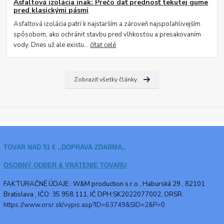
Asfaltová izolácia inak: Prečo dať prednosť tekutej gume
pred klasickými pásmi
Asfaltová izolácia patrí k najstarším a zároveň najspoľahlivejším
spôsobom, ako ochrániť stavbu pred vlhkosťou a presakovaním
vody. Dnes už ale existu...
čítať celé
Zobraziť všetky články
TOVAR NAD 51 € ,,DOPRAVA ZDARMA,,
OSOBNÝ ODBER & VRÁTENIE TOVARU
FAKTURAČNÉ ÚDAJE : W&M production s.r.o ,
Haburská 29 , 82101
Bratislava , IČO: 35 958 111, IČ DPH:SK2022077002, ORSR:
https://www.orsr.sk/vypis.asp?ID=63749&SID=2&P=0