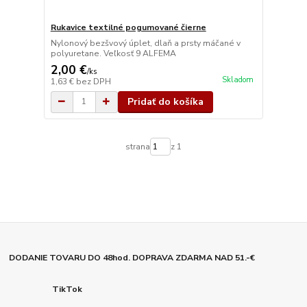
Rukavice textilné pogumované čierne
Nylonový bezšvový úplet, dlaň a prsty máčané v
polyuretane. Veľkosť 9 ALFEMA
2,00 €
/
ks
Skladom
1,63 €
bez DPH
Pridať do košíka
strana
z 1
DODANIE TOVARU DO 48hod. DOPRAVA ZDARMA NAD 51.-€
TikTok