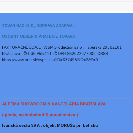
TOVAR NAD 51 € ,,DOPRAVA ZDARMA,,
OSOBNÝ ODBER & VRÁTENIE TOVARU
FAKTURAČNÉ ÚDAJE : W&M production s.r.o ,
Haburská 29 , 82101
Bratislava , IČO: 35 958 111, IČ DPH:SK2022077002, ORSR:
https://www.orsr.sk/vypis.asp?ID=63749&SID=2&P=0
ALFEMA SHOWROOM & KANCELÁRIA BRATISLAVA
( predaj maloobchod & poradenstvo )
Ivanská cesta 36 A , objekt MORUŚE pri Letisku