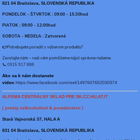
821 04 Bratislava, SLOVENSKÁ REPUBLIKA
PONDELOK - ŠTVRTOK : 09:00 - 15:30hod
PIATOK : 09:00 - 12:00hod
SOBOTA - NEDEĽA : Zatvorené
👉
Potrebujete poradiť s výberom produktu?
Zavolajte nám – radi vám pomôžeme nájsť správne riešenie.
📞
0915 917 888
Ako sa k nám dostanete
video
:
https://www.f
acebook.com/reel/1497607652030374
ALFEMA CENTRÁLNY SKLAD PRE SK,CZ,HU,AT,IT
( predaj velkoobchod & poradenstvo )
Stará Vajnorská 37, HALA A
831 04 Bratislava, SLOVENSKÁ REPUBLIKA