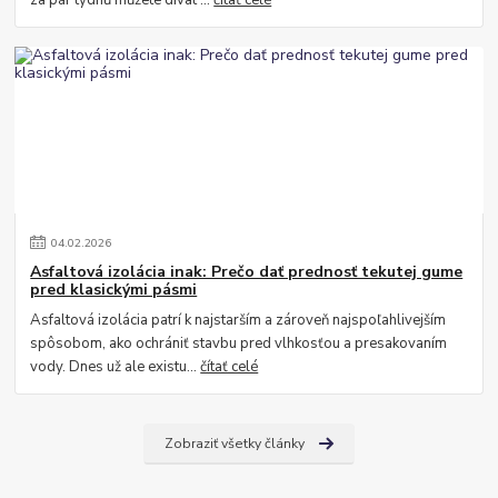
04
.
02
.
2026
Asfaltová izolácia inak: Prečo dať prednosť tekutej gume
pred klasickými pásmi
Asfaltová izolácia patrí k najstarším a zároveň najspoľahlivejším
spôsobom, ako ochrániť stavbu pred vlhkosťou a presakovaním
vody. Dnes už ale existu...
čítať celé
Zobraziť všetky články