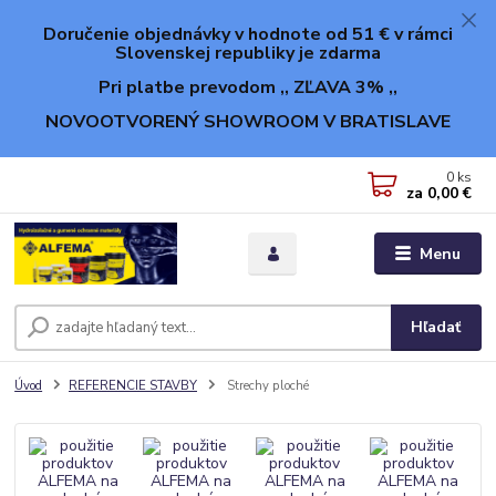
Doručenie objednávky v hodnote od 51 € v rámci
Slovenskej republiky je zdarma
Pri platbe prevodom ,, ZĽAVA 3% ,,
NOVOOTVORENÝ SHOWROOM V BRATISLAVE
0
ks
za
0,00 €
Menu
Hľadať
Úvod
REFERENCIE STAVBY
Strechy ploché