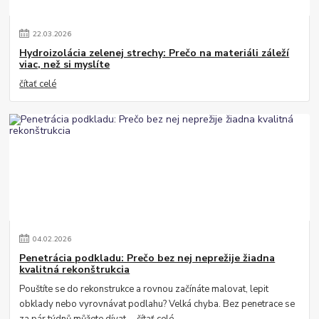
22
.
03
.
2026
Hydroizolácia zelenej strechy: Prečo na materiáli záleží
viac, než si myslíte
čítať celé
04
.
02
.
2026
Penetrácia podkladu: Prečo bez nej neprežije žiadna
kvalitná rekonštrukcia
Pouštíte se do rekonstrukce a rovnou začínáte malovat, lepit
obklady nebo vyrovnávat podlahu? Velká chyba. Bez penetrace se
za pár týdnů můžete dívat ...
čítať celé