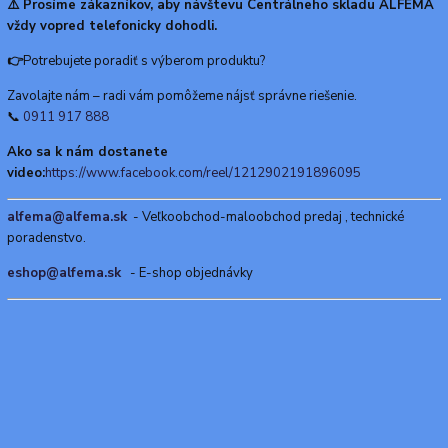
⚠️ Prosíme zákazníkov, aby návštevu Centrálneho skladu ALFEMA
vždy vopred telefonicky dohodli.
👉
Potrebujete poradiť s výberom produktu?
Zavolajte nám – radi vám pomôžeme nájsť správne riešenie.
📞
0911 917 888
Ako sa k nám dostanete
video:
https://www.facebook.com/reel/1212902191896095
alfema@alfema.sk
- Veľkoobchod-maloobchod predaj , technické
poradenstvo.
eshop@alfema.sk
- E-shop objednávky