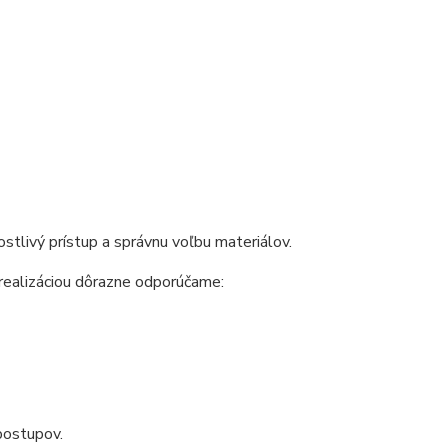
ostlivý prístup a správnu voľbu materiálov.
 realizáciou dôrazne odporúčame:
postupov.