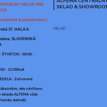
ALFEMA CENTRALN
ENTRÁLNY SKLAD PRE
SKLAD & SHOWROO
T,IT
lkoobchod & poradenstvo )
SKLAD
rská 37, HALA A
tislava, SLOVENSKÁ
A
 ŠTVRTOK : 09:00 -
:00 - 12:00hod
EDEĽA : Zatvorené
zákazníkov, aby návštevu
o skladu ALFEMA vždy
fonicky dohodli.