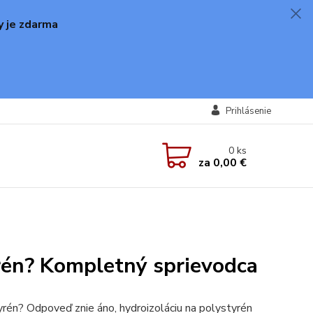
y je zdarma
Prihlásenie
0
ks
za
0,00 €
rén? Kompletný sprievodca
tyrén? Odpoveď znie áno, hydroizoláciu na polystyrén