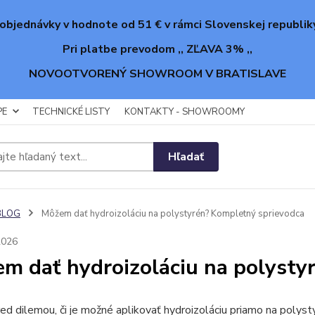
objednávky v hodnote od 51 € v rámci Slovenskej republik
Pri platbe prevodom ,, ZĽAVA 3% ,,
NOVOOTVORENÝ SHOWROOM V BRATISLAVE
PE
TECHNICKÉ LISTY
KONTAKTY - SHOWROOMY
Hľadať
BLOG
Môžem dať hydroizoláciu na polystyrén? Kompletný sprievodca
2026
m dať hydroizoláciu na polysty
red dilemou, či je možné aplikovať hydroizoláciu priamo na polys