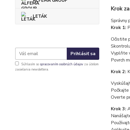
ALFEMA GROUP
Krok za
LETÁK
Správny 
Krok 1:
P
Očistite 
Skontrolu
Vyplňte 
Prihlásiť sa
Povrch m
Súhlasím so
spracovaním osobných údajov
za účelom
zasielania newslettera.
Krok 2:
K
Vyskúšajt
Počkajte 
Overte pr
Krok 3:
A
Nanášajte
Používaj
Aplikujte