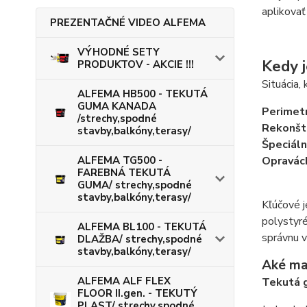
aplikovať
PREZENTAČNÉ VIDEO ALFEMA
VÝHODNÉ SETY
Kedy j
PRODUKTOV - AKCIE !!!
Situácia,
ALFEMA HB500 - TEKUTÁ
GUMA KANADA
Perimet
/strechy,spodné
Rekonštr
stavby,balkóny,terasy/
Špeciáln
ALFEMA TG500 -
Opravác
FAREBNÁ TEKUTÁ
GUMA/ strechy,spodné
stavby,balkóny,terasy/
Kľúčové j
polystyré
ALFEMA BL100 - TEKUTÁ
správnu v
DLAŽBA/ strechy,spodné
stavby,balkóny,terasy/
Aké mat
ALFEMA ALF FLEX
Tekutá
FLOOR II.gen. - TEKUTÝ
PLAST/ strechy,spodné