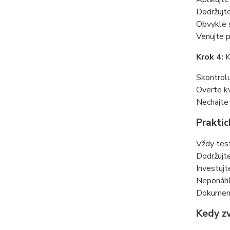
Dodržujt
Obvykle s
Venujte 
Krok 4:
K
Skontrolu
Overte kv
Nechajte 
Praktic
Vždy test
Dodržujte
Investujt
Neponáhľa
Dokument
Kedy zv