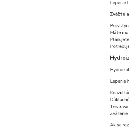
Lepenie h
Zvážte a
Polystyré
Máte mož
Plánujete
Potrebuje
Hydroiz
Hydroizol
Lepenie h
Konzultá
Dôkladné 
Testovani
Zváženie 
Ak sa roz