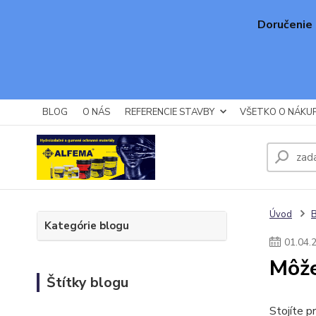
Doručenie 
BLOG
O NÁS
REFERENCIE STAVBY
VŠETKO O NÁKU
Úvod
Kategórie blogu
01
.
04
.
Môže
Štítky blogu
Stojíte p