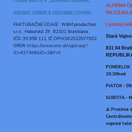
TOVAR NAD 51 € ,,DOPRAVA ZDARMA,,
ALFEMA C
OSOBNÝ ODBER & VRÁTENIE TOVARU
SK,CZ,HU,A
FAKTURAČNÉ ÚDAJE : W&M production
( predaj ve
s.r.o ,
Haburská 29 , 82101 Bratislava ,
Stará Vajno
IČO: 35 958 111, IČ DPH:SK2022077002,
ORSR:
https://www.orsr.sk/vypis.asp?
831 04 Bra
ID=63749&SID=2&P=0
REPUBLIK
PONDELOK -
15:30hod
PIATOK : 09
SOBOTA - N
⚠️ Prosíme 
Centrálneh
vopred tele