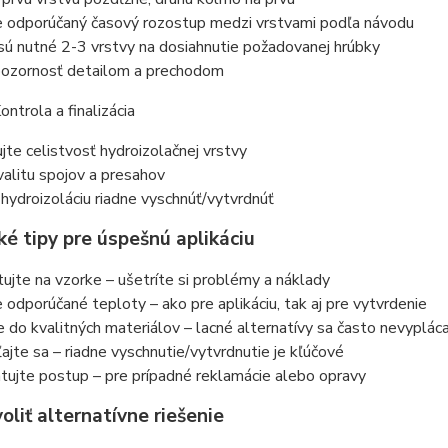
e odporúčaný časový rozostup medzi vrstvami podľa návodu
ú nutné 2-3 vrstvy na dosiahnutie požadovanej hrúbky
pozornosť detailom a prechodom
ontrola a finalizácia
jte celistvosť hydroizolačnej vrstvy
alitu spojov a presahov
hydroizoláciu riadne vyschnúť/vytvrdnúť
ké tipy pre úspešnú aplikáciu
ujte na vzorke – ušetríte si problémy a náklady
 odporúčané teploty – ako pre aplikáciu, tak aj pre vytvrdenie
e do kvalitných materiálov – lacné alternatívy sa často nevypláca
jte sa – riadne vyschnutie/vytvrdnutie je kľúčové
ujte postup – pre prípadné reklamácie alebo opravy
oliť alternatívne riešenie