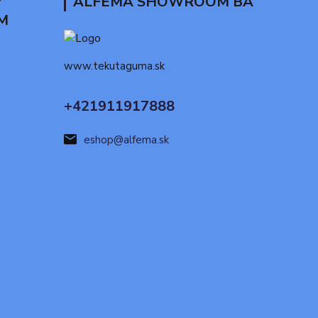
Y
ALFEMA SHOWROOM BA
M
www.tekutaguma.sk
+421911917888
eshop@alfema.sk