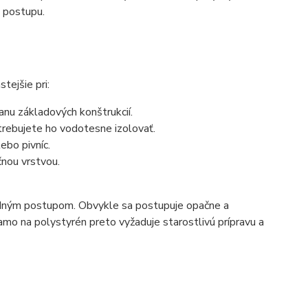
o postupu.
tejšie pri:
anu základových konštrukcií.
trebujete ho vodotesne izolovať.
ebo pivníc.
čnou vrstvou.
dardným postupom. Obvykle sa postupuje opačne a
iamo na polystyrén preto vyžaduje starostlivú prípravu a