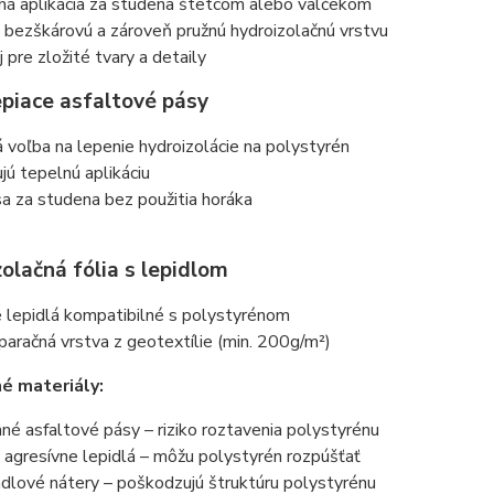
há aplikácia za studena štetcom alebo valčekom
 bezškárovú a zároveň pružnú hydroizolačnú vrstvu
 pre zložité tvary a detaily
piace asfaltové pásy
voľba na lepenie hydroizolácie na polystyrén
ú tepelnú aplikáciu
sa za studena bez použitia horáka
olačná fólia s lepidlom
 lepidlá kompatibilné s polystyrénom
aračná vrstva z geotextílie (min. 200g/m²)
é materiály:
é asfaltové pásy – riziko roztavenia polystyrénu
agresívne lepidlá – môžu polystyrén rozpúšťať
dlové nátery – poškodzujú štruktúru polystyrénu