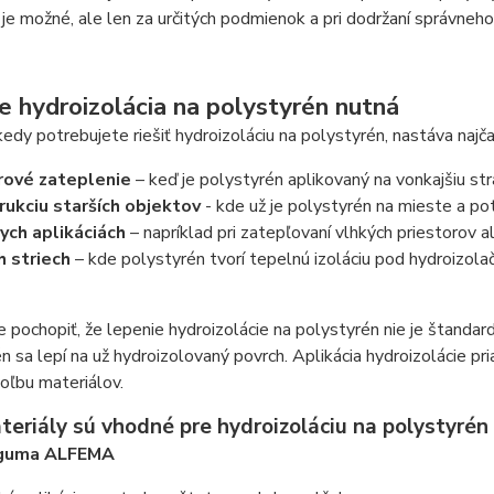
 je možné, ale len za určitých podmienok a pri dodržaní správneh
e hydroizolácia na polystyrén nutná
 kedy potrebujete riešiť hydroizoláciu na polystyrén, nastáva najčas
rové zateplenie
– keď je polystyrén aplikovaný na vonkajšiu str
ukciu starších objektov
- kde už je polystyrén na mieste a po
ych aplikáciách
– napríklad pri zatepľovaní vlhkých priestorov al
h striech
– kde polystyrén tvorí tepelnú izoláciu pod hydroizola
e pochopiť, že lepenie hydroizolácie na polystyrén nie je štan
n sa lepí na už hydroizolovaný povrch. Aplikácia hydroizolácie pr
oľbu materiálov.
eriály sú vhodné pre hydroizoláciu na polystyrén
 guma ALFEMA