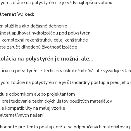
ydroizolácie na polystyrén nie je vždy najlepšou voľbou.
lternatívy, keď:
n slúži iba ako dočasné debnenie
nosť aplikovať hydroizoláciu pod polystyrén
 komplexnú rekonštrukciu celej konštrukcie
te zaručiť dlhodobú životnosť izolácie
olácia na polystyrén je možná, ale...
ácia na polystyrén je technicky uskutočniteľná, ale vyžaduje star
ydroizolácie na polystyrén nie je štandardný postup a pred jeho
ciu s odborníkom alebo projektantom
preštudovanie technických listov použitých materiálov
e kompatibility na malej vzorke
alternatívnych riešení
hodnete pre tento postup, držte sa odporúčaných materiálov a 