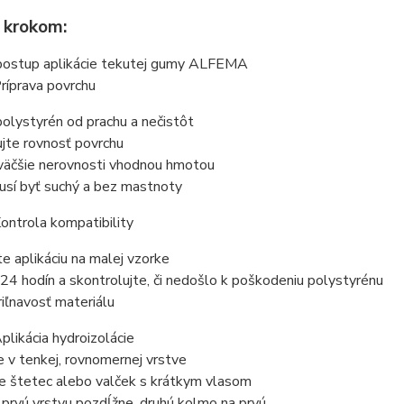
 krokom:
postup aplikácie tekutej gumy ALFEMA
ríprava povrchu
polystyrén od prachu a nečistôt
jte rovnosť povrchu
väčšie nerovnosti vhodnou hmotou
usí byť suchý a bez mastnoty
ontrola kompatibility
e aplikáciu na malej vzorke
24 hodín a skontrolujte, či nedošlo k poškodeniu polystyrénu
iľnavosť materiálu
plikácia hydroizolácie
 v tenkej, rovnomernej vrstve
te štetec alebo valček s krátkym vlasom
 prvú vrstvu pozdĺžne, druhú kolmo na prvú