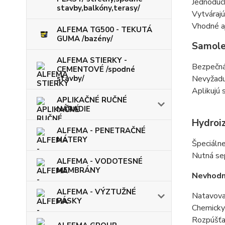
Jednoduc
stavby,balkóny,terasy/
Vytvárajú
Vhodné aj
ALFEMA TG500 - TEKUTÁ
GUMA /bazény/
Samole
ALFEMA STIERKY -
Bezpečná 
CEMENTOVÉ /spodné
stavby/
Nevyžaduj
Aplikujú 
APLIKAČNÉ RUČNÉ
NÁRADIE
Hydroiz
ALFEMA - PENETRAČNÉ
NÁTERY
Špeciálne
Nutná sep
ALFEMA - VODOTESNÉ
MEMBRÁNY
Nevhodn
ALFEMA - VÝZTUŽNÉ
Natavovan
PÁSKY
Chemicky 
Rozpúšťa