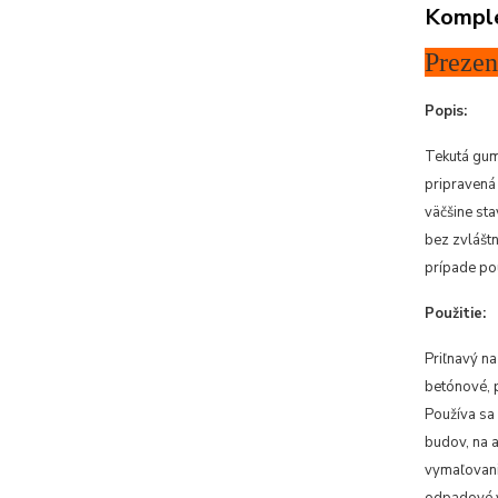
Komple
Prezen
Popis:
Tekutá gum
pripravená 
väčšine st
bez zvláštn
prípade po
Použitie:
Priľnavý na
betónové, p
Používa sa 
budov, na a
vymaľovani