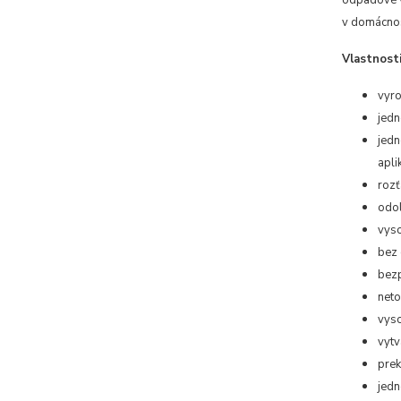
odpadové v
v domácnost
Vlastnosti
vyr
jedn
jedn
apli
rozť
odo
vyso
bez 
bezp
neto
vyso
vytv
prek
jedn