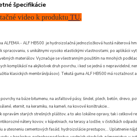
tné špecifikácie
tačné video k produktu
TU
.
a ALFEMA - ALF HB500 je hydroizolačná jednozložková hustá náterová hmot
k spracovaniu, s unikátnymi vysoko elastickými vlastnosťami, po aplikácii vy
avebných materiálov. Vyznačuje se všestranným použitím na mnohých podkla
ych komplikácií na akýkoľvek druh povrchu, i keď se jedná o nepravidelné, ner
užitia klasických membrán/pásov). Tekutá guma ALF HB500 má rozťažnosť 
 povrchy na báze bitumenu, na asfaltové pásy, šindel, plech, betón, drevo, po
álené, eternit, na keramiku, na kameň, na kovové konštrukcie...
k opravám starých strešných plášťov, a to ako lokálne opravy, tak i celkové r
ntikorozné nátery kovov, v kúpelniach, na terasy a lodžie, v čističkách odpado
u a utesneniu cementových fasád, hydroizolácie prestupov,... Uplatnenie náj