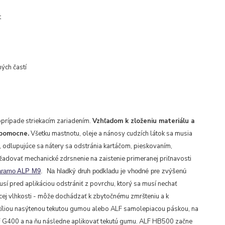
t
ých častí
rípade striekacím zariadením.
Vzhľadom k zloženiu materiálu a
jpomocne.
Všetku mastnotu, oleje a nánosy cudzích látok sa musia
, odlupujúce sa nátery sa odstránia kartáčom, pieskovaním,
adovať mechanické zdrsnenie na zaistenie primeranej priľnavosti
aramo ALP M9
.
Na hladký druh podkladu je vhodné pre zvýšenú
sí pred aplikáciou odstrániť z povrchu, ktorý sa musí nechať
cej vlhkosti - môže dochádzať k zbytočnému zmršteniu a k
xtíliou nasýtenou tekutou gumou alebo ALF samolepiacou páskou, na
F G400 a na ňu následne aplikovať tekutú gumu. ALF HB500 začne