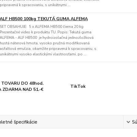
pripravená k spracovaniu, s unikátnymi ...
ALF HB500 100kg TEKUTÁ GUMA ALFEMA
SET OBSAHUJE: 5 x ALFEMA HB500 čierna 20 kg
Prezentačné video k produktu TU. Popis: Tekutá guma
ALFEMA - ALF HB500 je hydroizolačná jednozložková
hustá náterová hmota, vysoko pružná modifikovaná
asfaltová emulzia, okamžite pripravená k spracovaniu, s
unikátnymi vysoko elastickými vlastnosťami, po ...
 TOVARU DO 48hod.
TikTok
 ZDARMA NAD 51.-€
etné špecifikácie
Sú