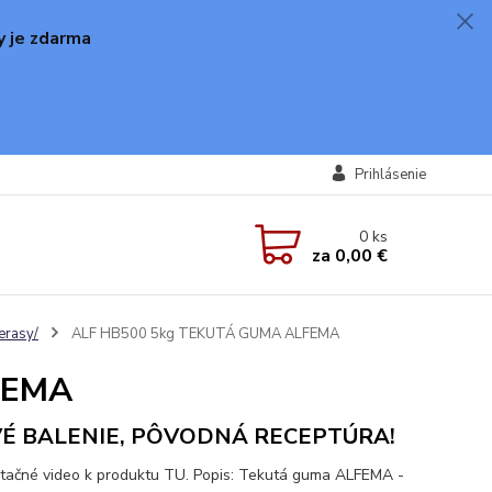
y je zdarma
Prihlásenie
0
ks
za
0,00 €
erasy/
ALF HB500 5kg TEKUTÁ GUMA ALFEMA
FEMA
É BALENIE, PÔVODNÁ RECEPTÚRA!
tačné video k produktu TU. Popis: Tekutá guma ALFEMA -