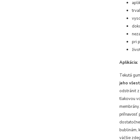
apli
trva
vyso
doko
neza
pri 
živo
Aplikácia:
Tekutá gum
jeho
všest
odstrániť z
tlakovou v
membrány
priľnavosť 
dostatočne
bublinám, 
väčšie zde