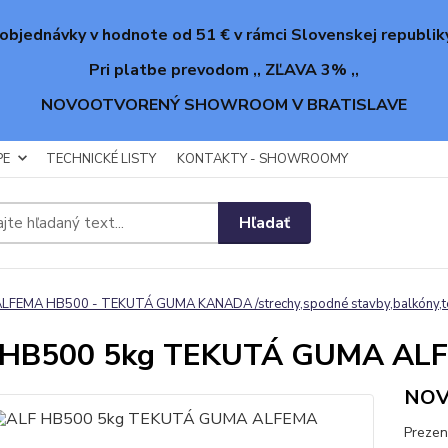
objednávky v hodnote od 51 € v rámci Slovenskej republik
Pri platbe prevodom ,, ZĽAVA 3% ,,
NOVOOTVORENÝ SHOWROOM V BRATISLAVE
PE
TECHNICKÉ LISTY
KONTAKTY - SHOWROOMY
Hľadať
LFEMA HB500 - TEKUTÁ GUMA KANADA /strechy,spodné stavby,balkóny,t
 HB500 5kg TEKUTÁ GUMA AL
NOV
Prezen