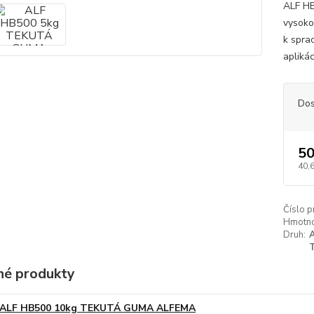
ALF HB
vysoko
k spra
aplikác
Dos
50
40,
Číslo p
Hmotnos
Druh:
é produkty
ALF HB500 10kg TEKUTÁ GUMA ALFEMA