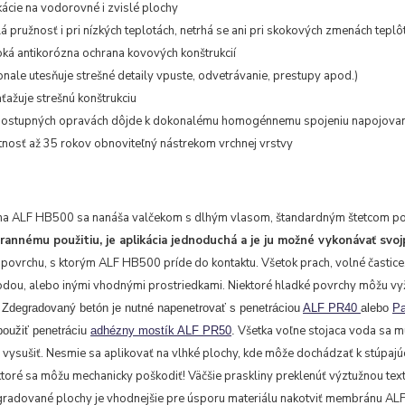
kácie na vodorovné i zvislé plochy
lá pružnosť i pri nízkých teplotách, netrhá se ani pri skokových zmenách teplô
ká antikorózna ochrana kovových konštrukcií
nale utesňuje strešné detaily vpuste, odvetrávanie, prestupy apod.)
ťažuje strešnú konštrukciu
postupných opravách dôjde k dokonalému homogénnemu spojeniu napojovan
tnosť až 35 rokov obnoviteľný nástrekom vrchnej vrstvy
a ALF HB500 sa nanáša valčekom s dlhým vlasom, štandardným štetcom pop
rannému použitiu, je aplikácia jednoduchá a je ju možné vykonávať svo
 povrchu, s ktorým ALF HB500 príde do kontaktu. Všetok prach, volné častice
odou, alebo inými vhodnými prostriedkami. Niektoré hladké povrchy môžu vyž
.
Zdegradovaný betón je nutné napenetrovať s penetráciou
ALF PR40
alebo
P
Všetka voľne stojaca voda sa mu
použiť penetráciu
adhézny mostík ALF PR50
.
 vysušiť. Nesmie sa aplikovať na vlhké plochy, kde môže dochádzať k stúpajú
ktoré sa môžu mechanicky poškodiť! Väčšie praskliny preklenúť výztužnou te
gradované plochy je vhodnejšie pre úsporu materiálu nakotviť membránu AL