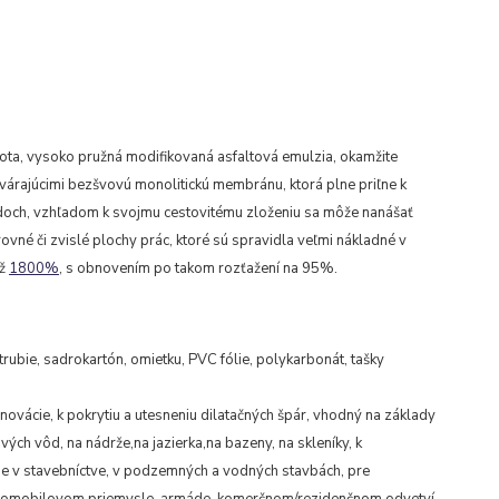
a, vysoko pružná modifikovaná asfaltová emulzia, okamžite
tvárajúcimi bezšvovú monolitickú membránu, ktorá plne priľne k
doch, vzhľadom k svojmu cestovitému zloženiu sa môže nanášať
ovné či zvislé plochy prác, ktoré sú spravidla veľmi nákladné v
až
1800%
, s obnovením po takom rozťažení na 95%.
trubie, sadrokartón, omietku, PVC fólie, polykarbonát, tašky
enovácie, k pokrytiu a utesneniu dilatačných špár, vhodný na základy
vých vôd, na nádrže,na jazierka,na bazeny, na skleníky, k
de v stavebníctve, v podzemných a vodných stavbách, pre