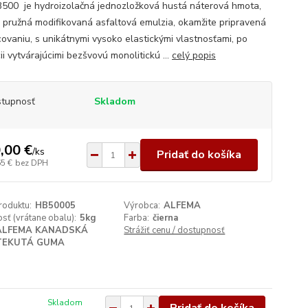
500 je hydroizolačná jednozložková hustá náterová hmota,
 pružná modifikovaná asfaltová emulzia, okamžite pripravená
covaniu, s unikátnymi vysoko elastickými vlastnosťami, po
ii vytvárajúcimi bezšvovú monolitickú ...
celý popis
tupnosť
Skladom
,00 €
/
ks
Pridať do košíka
65 €
bez DPH
roduktu:
HB50005
Výrobca:
ALFEMA
ť (vrátane obalu):
5kg
Farba:
čierna
ALFEMA KANADSKÁ
Strážiť cenu / dostupnosť
TEKUTÁ GUMA
Skladom