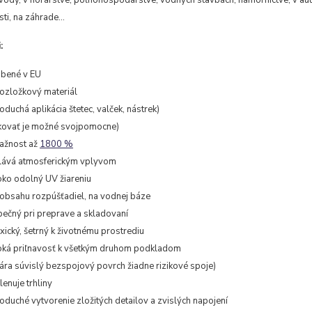
ody, v horárstve, poľnohospodárstve, vodných stavbách, námornictve, v a
i, na záhrade...
:
obené v EU
ozložkový materiál
oduchá aplikácia štetec, valček, nástrek)
kovať je možné svojpomocne)
ažnost až
1800 %
lává atmosferickým vplyvom
ko odolný UV žiareniu
obsahu rozpúšťadiel, na vodnej báze
ečný pri preprave a skladovaní
xický, šetrný k životnému prostrediu
ká priľnavosť k všetkým druhom podkladom
ára súvislý bezspojový povrch žiadne rizikové spoje)
lenuje trhliny
oduché vytvorenie zložitých detailov a zvislých napojení