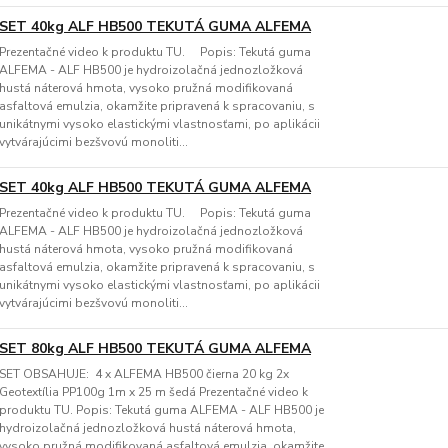
SET 40kg ALF HB500 TEKUTÁ GUMA ALFEMA
Prezentačné video k produktu TU. Popis: Tekutá guma
ALFEMA - ALF HB500 je hydroizolačná jednozložková
hustá náterová hmota, vysoko pružná modifikovaná
asfaltová emulzia, okamžite pripravená k spracovaniu, s
unikátnymi vysoko elastickými vlastnosťami, po aplikácii
vytvárajúcimi bezšvovú monoliti...
SET 40kg ALF HB500 TEKUTÁ GUMA ALFEMA
Prezentačné video k produktu TU. Popis: Tekutá guma
ALFEMA - ALF HB500 je hydroizolačná jednozložková
hustá náterová hmota, vysoko pružná modifikovaná
asfaltová emulzia, okamžite pripravená k spracovaniu, s
unikátnymi vysoko elastickými vlastnosťami, po aplikácii
vytvárajúcimi bezšvovú monoliti...
SET 80kg ALF HB500 TEKUTÁ GUMA ALFEMA
SET OBSAHUJE: 4 x ALFEMA HB500 čierna 20 kg 2x
Geotextília PP100g 1m x 25 m šedá Prezentačné video k
produktu TU. Popis: Tekutá guma ALFEMA - ALF HB500 je
hydroizolačná jednozložková hustá náterová hmota,
vysoko pružná modifikovaná asfaltová emulzia, okamžite