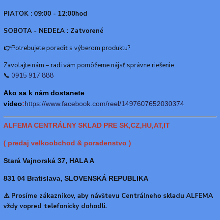
PIATOK : 09:00 - 12:00hod
SOBOTA - NEDEĽA : Zatvorené
👉
Potrebujete poradiť s výberom produktu?
Zavolajte nám – radi vám pomôžeme nájsť správne riešenie.
📞
0915 917 888
Ako sa k nám dostanete
video
:
https://www.f
acebook.com/reel/1497607652030374
ALFEMA CENTRÁLNY SKLAD PRE SK,CZ,HU,AT,IT
( predaj velkoobchod & poradenstvo )
Stará Vajnorská 37, HALA A
831 04 Bratislava, SLOVENSKÁ REPUBLIKA
⚠️ Prosíme zákazníkov, aby návštevu Centrálneho skladu ALFEMA
vždy vopred telefonicky dohodli.