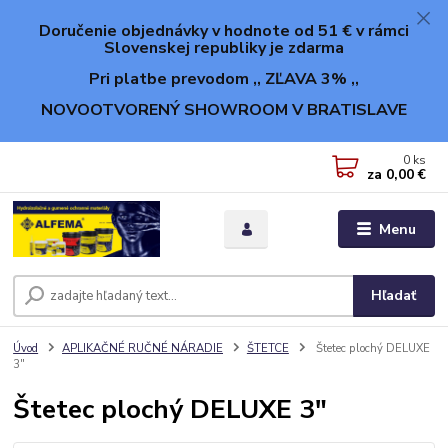
Doručenie objednávky v hodnote od 51 € v rámci
Slovenskej republiky je zdarma
Pri platbe prevodom ,, ZĽAVA 3% ,,
NOVOOTVORENÝ SHOWROOM V BRATISLAVE
0
ks
za
0,00 €
Menu
Hľadať
Úvod
APLIKAČNÉ RUČNÉ NÁRADIE
ŠTETCE
Štetec plochý DELUXE
3"
Štetec plochý DELUXE 3"