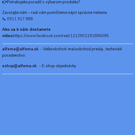
👉
Potrebujete poradiť s výberom produktu?
Zavolajte nám – radi vám pomôžeme nájsť správne riešenie.
📞
0911 917 888
Ako sa k nám dostanete
video:
https://www.facebook.com/reel/1212902191896095
alfema@alfema.sk
- Veľkoobchod-maloobchod predaj , technické
poradenstvo.
eshop@alfema.sk
- E-shop objednávky