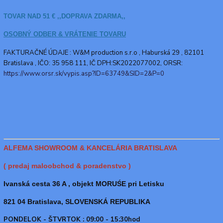
TOVAR NAD 51 € ,,DOPRAVA ZDARMA,,
OSOBNÝ ODBER & VRÁTENIE TOVARU
FAKTURAČNÉ ÚDAJE : W&M production s.r.o ,
Haburská 29 , 82101
Bratislava , IČO: 35 958 111, IČ DPH:SK2022077002, ORSR:
https://www.orsr.sk/vypis.asp?ID=63749&SID=2&P=0
ALFEMA SHOWROOM & KANCELÁRIA BRATISLAVA
( predaj maloobchod & poradenstvo )
Ivanská cesta 36 A , objekt MORUŚE pri Letisku
821 04 Bratislava, SLOVENSKÁ REPUBLIKA
PONDELOK - ŠTVRTOK : 09:00 - 15:30hod