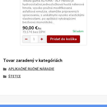
Tekutá guma ALFEMA - ALF HB500 je
hydroizolačná jednozložková hustá náterová
hmota, vysoko pružná modifikovaná
asfaltová emulzia, okamžite pripravená k
spracovaniu, s unikátnymi vysoko elastickými
vlastnosťami, po aplikácii vytvárajúcimi
bezšvovú monolitickú...
90,00 €
/
ks
Skladom
73,17 €
bez DPH
Pridať do košíka
Tovar zaradený v kategóriách
APLIKAČNÉ RUČNÉ NÁRADIE
ŠTETCE