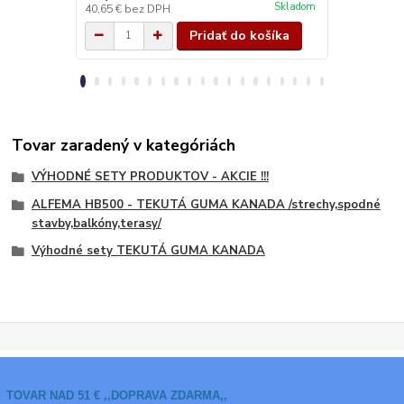
Skladom
40,65 €
bez DPH
42,28 €
bez 
Pridať do košíka
Tovar zaradený v kategóriách
VÝHODNÉ SETY PRODUKTOV - AKCIE !!!
ALFEMA HB500 - TEKUTÁ GUMA KANADA /strechy,spodné
stavby,balkóny,terasy/
Výhodné sety TEKUTÁ GUMA KANADA
TOVAR NAD 51 € ,,DOPRAVA ZDARMA,,