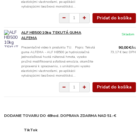
elastickými vlastnosťami, po aplikácii
vytvárajúcimi bezšvovú monolitickú...
Pridať do košíka
ALF HB500 10kg TEKUTÁ GUMA
Skladom
ALFEMA
Prezentačné video k produktu TU. Popis: Tekutá
90,00 €
/
ks
guma ALFEMA - ALF HB500 je hydroizolačná
73,17 €
bez DPH
jednozložková hustá náterová hmota, vysoko
pružná modifikovaná asfaltová emulzia, okamžite
pripravená k spracovaniu, s unikátnymi vysoko
elastickými vlastnosťami, po aplikácii
vytvárajúcimi bezšvovú monolitickú...
Pridať do košíka
DODANIE TOVARU DO 48hod. DOPRAVA ZDARMA NAD 51.-€
TikTok