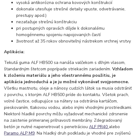
vysoká antikorózna ochrana kovových konštrukcií
dokonale utesňuje strešné detaily vpuste, odvetrávanie,
prestupy apod.)
nezaťažuje strešnú konštrukciu
pri postupných opravách dôjde k dokonalému
homogénnemu spojeniu napojovaných častí
životnosť až 35 rokov obnoviteľný nástrekom vrchnej vrstvy
Aplikácia:
Tekutá guma ALF HB500 sa nanáša valčekom s dlhým vlasom,
štandardným štetcom poprípade striekacím zariadením.
Vzhľadom
k zloženiu materiálu a jeho
všestrannému použitiu, je
aplikácia jednoduchá a je ju možné vykonávať svojpomocne.
Všetku mastnotu, oleje a nánosy cudzích látok sa musia odstrániť
z povrchu, s ktorým ALF HB500 príde do kontaktu. Všetok prach,
volné častice, odlupujúce sa nátery sa odstránia kartáčom,
pieskovaním, tlakovou vodou, alebo inými vhodnými prostriedkami.
Niektoré hladké povrchy môžu vyžadovať mechanické zdrsnenie
na zaistenie primeranej priľnavosti membrány. Zdegradovaný
betón je nutné napenetrovať s penetráciou
ALF PR40
alebo
Paramo ALP M9
. Na hladký druh podkladu je vhodné pre zvýšenú