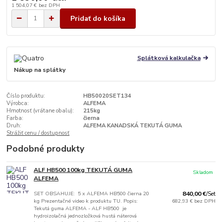
1 504,07 €
bez DPH
Pridať do košíka
Splátková kalkulačka
Nákup na splátky
Číslo produktu:
HB50020SET134
Výrobca:
ALFEMA
Hmotnosť (vrátane obalu):
215kg
Farba:
čierna
Druh:
ALFEMA KANADSKÁ TEKUTÁ GUMA
Strážiť cenu / dostupnosť
Podobné produkty
ALF HB500 100kg TEKUTÁ GUMA
Skladom
ALFEMA
SET OBSAHUJE: 5 x ALFEMA HB500 čierna 20
840,00 €
/
Set
kg Prezentačné video k produktu TU. Popis:
682,93 €
bez DPH
Tekutá guma ALFEMA - ALF HB500 je
hydroizolačná jednozložková hustá náterová