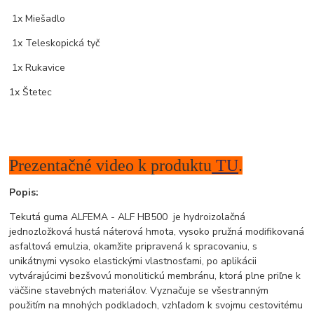
1x Miešadlo
1x Teleskopická tyč
1x Rukavice
1x Štetec
Prezentačné video k produktu
TU
.
Popis:
Tekutá guma ALFEMA - ALF HB500 je hydroizolačná
jednozložková hustá náterová hmota, vysoko pružná modifikovaná
asfaltová emulzia, okamžite pripravená k spracovaniu, s
unikátnymi vysoko elastickými vlastnosťami, po aplikácii
vytvárajúcimi bezšvovú monolitickú membránu, ktorá plne priľne k
väčšine stavebných materiálov. Vyznačuje se všestranným
použitím na mnohých podkladoch, vzhľadom k svojmu cestovitému