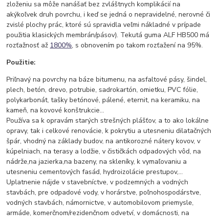
zloženiu sa môže nanášať bez zvláštnych komplikácií na
akýkoľvek druh povrchu, i keď se jedná o nepravidelné, nerovné či
zvislé plochy prác, ktoré sú spravidla veľmi nákladné v prípade
použitia klasických membrán/pásov). Tekutá guma ALF HB500 má
rozťažnosť až
1800%
, s obnovením po takom rozťažení na 95%.
Použitie:
Priľnavý na povrchy na báze bitumenu, na asfaltové pásy, šindel,
plech, betón, drevo, potrubie, sadrokartón, omietku, PVC fólie,
polykarbonát, tašky betónové, pálené, eternit, na keramiku, na
kameň, na kovové konštrukcie...
Používa sa k opravám starých strešných plášťov, a to ako lokálne
opravy, tak i celkové renovácie, k pokrytiu a utesneniu dilatačných
špár, vhodný na základy budov, na antikorozné nátery kovov, v
kúpelniach, na terasy a lodžie, v čističkách odpadových vôd, na
nádrže,na jazierka,na bazeny, na skleníky, k vymaľovaniu a
utesneniu cementových fasád, hydroizolácie prestupov,...
Uplatnenie nájde v stavebníctve, v podzemných a vodných
stavbách, pre odpadové vody, v horárstve, poľnohospodárstve,
vodných stavbách, námornictve, v automobilovom priemysle,
armáde, komerčnom/rezidenčnom odvetví, v domácnosti, na