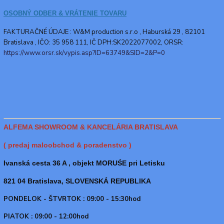
OSOBNÝ ODBER & VRÁTENIE TOVARU
FAKTURAČNÉ ÚDAJE : W&M production s.r.o ,
Haburská 29 , 82101
Bratislava , IČO: 35 958 111, IČ DPH:SK2022077002, ORSR:
https://www.orsr.sk/vypis.asp?ID=63749&SID=2&P=0
ALFEMA SHOWROOM & KANCELÁRIA BRATISLAVA
( predaj maloobchod & poradenstvo )
Ivanská cesta 36 A , objekt MORUŚE pri Letisku
821 04 Bratislava, SLOVENSKÁ REPUBLIKA
PONDELOK - ŠTVRTOK : 09:00 - 15:30hod
PIATOK : 09:00 - 12:00hod