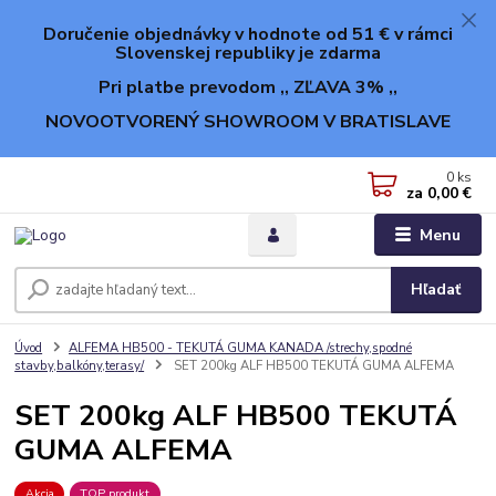
Doručenie objednávky v hodnote od 51 € v rámci
Slovenskej republiky je zdarma
Pri platbe prevodom ,, ZĽAVA 3% ,,
NOVOOTVORENÝ SHOWROOM V BRATISLAVE
0
ks
za
0,00 €
Menu
Hľadať
Úvod
ALFEMA HB500 - TEKUTÁ GUMA KANADA /strechy,spodné
stavby,balkóny,terasy/
SET 200kg ALF HB500 TEKUTÁ GUMA ALFEMA
SET 200kg ALF HB500 TEKUTÁ
GUMA ALFEMA
Akcia
TOP produkt