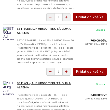
hmota, vysoko pružná modifikovaná asfaltová
emulzia, okamžite pripravená k spracovaniu, s
unikátnymi vysoko elastickými vlastnosťami, po ...
Pridať do košíka
SET 80kg ALF HB500 TEKUTÁ GUMA
Skladom
ALFEMA
SET OBSAHUJE: 4 x ALFEMA HB500 čierna 20
760,00 €
/
Set
kg 2x Geotextília PP100g 1m x 25 m šedá
617,89 €
bez DPH
Prezentačné video k produktu TU. Popis: Tekutá
guma ALFEMA - ALF HB500 je hydroizolačná
jednozložková hustá náterová hmota, vysoko
pružná modifikovaná asfaltová emulzia, okamžite
pripravená k spracovaniu, s unikátnymi ...
Pridať do košíka
SET 40kg ALF HB500 TEKUTÁ GUMA
Skladom
ALFEMA
Prezentačné video k produktu TU. Popis:
340,00 €
/
Set
Tekutá guma ALFEMA - ALF HB500 je
276,42 €
bez DPH
hydroizolačná jednozložková hustá náterová
hmota, vysoko pružná modifikovaná asfaltová
emulzia, okamžite pripravená k spracovaniu, s