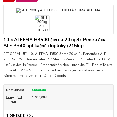
10 x ALFEMA HB500 čierna 20kg,3x Penetrácia
ALF PR40,aplikačné doplnky (215kg)
SET OBSAHUJE: 10x ALFEMA HB500 čierna 20 kg 3x Penetrácia ALF
PR40 5kg 2x Držiak na valec 4x Valec 1x Miešadlo 1x Teleskopická tyč
1x Rukavice 1x Štetec Prezentačné video k produktu TU. Popis: Tekutá
guma ALFEMA - ALF HB500 je hydroizolačná jednozložková hustá
náterová hmota, vysoko pruž...
celý popis
Dostupnosť
Skladom
Cena pred
1 930,00 €
zľavou
1 850,00 €
/
Set