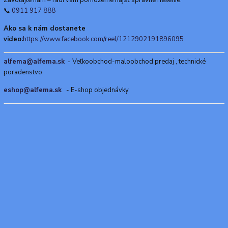
📞
0911 917 888
Ako sa k nám dostanete
video:
https://www.facebook.com/reel/1212902191896095
alfema@alfema.sk
- Veľkoobchod-maloobchod predaj , technické
poradenstvo.
eshop@alfema.sk
- E-shop objednávky