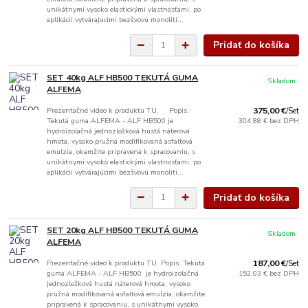
unikátnymi vysoko elastickými vlastnosťami, po
aplikácii vytvárajúcimi bezšvovú monoliti...
Pridať do košíka
SET 40kg ALF HB500 TEKUTÁ GUMA
Skladom
ALFEMA
Prezentačné video k produktu TU. Popis:
375,00 €
/
Set
Tekutá guma ALFEMA - ALF HB500 je
304,88 €
bez DPH
hydroizolačná jednozložková hustá náterová
hmota, vysoko pružná modifikovaná asfaltová
emulzia, okamžite pripravená k spracovaniu, s
unikátnymi vysoko elastickými vlastnosťami, po
aplikácii vytvárajúcimi bezšvovú monoliti...
Pridať do košíka
SET 20kg ALF HB500 TEKUTÁ GUMA
Skladom
ALFEMA
Prezentačné video k produktu TU. Popis: Tekutá
187,00 €
/
Set
guma ALFEMA - ALF HB500 je hydroizolačná
152,03 €
bez DPH
jednozložková hustá náterová hmota, vysoko
pružná modifikovaná asfaltová emulzia, okamžite
pripravená k spracovaniu, s unikátnymi vysoko