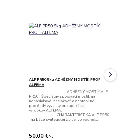
ALF PR50 5kg ADHÉZNY MOSTÍK PROFI
ALF PR50 3
ALFEMA
ALFEMA
ADHÉZNY MOSTÍK ALF
ADHÉZ
PR50 Špeciálny spojovací mostík na
PR50 Špeciá
nenasiakavé, nasiakavé a nestabilné
nenasiakavé,
podklady vyvinutý pre aplikáciu
podklady vyv
výrobkov ALFEMA.
výrobk
CHARAKTERISTIKA ALF PR50
CHARAK
na báze syntetickej živice, vo vodnej...
na báze synte
50,00 €
52,00 €
/
ks
/
k