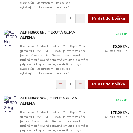
elastickými vlastnosťami, po aplikácii
vytvárajúcimi bezšvovú monolitickú...
Pridať do košíka
ALF HB500 5kg TEKUTÁ GUMA
Skladom
ALFEMA
Prezentačné video k produktu TU. Popis: Tekutá
50,00 €
/
ks
guma ALFEMA - ALF HB500 je hydroizolačná
40,65 €
bez DPH
jednozložková hustá náterová hmota, vysoko
pružná modifikovaná asfaltová emulzia, okamžite
pripravená k spracovaniu, s unikátnymi vysoko
elastickými vlastnosťami, po aplikácii
vytvárajúcimi bezšvovú monolitickú ...
Pridať do košíka
ALF HB500 20kg TEKUTÁ GUMA
Skladom
ALFEMA
Prezentačné video k produktu TU. Popis: Tekutá
175,00 €
/
ks
guma ALFEMA - ALF HB500 je hydroizolačná
142,28 €
bez DPH
jednozložková hustá náterová hmota, vysoko
pružná modifikovaná asfaltová emulzia, okamžite
pripravená k spracovaniu, s unikátnymi vysoko