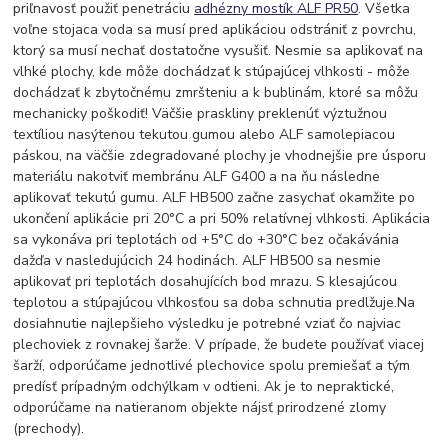
priľnavosť použiť penetráciu
adhézny mostík ALF PR50
. Všetka
voľne stojaca voda sa musí pred aplikáciou odstrániť z povrchu,
ktorý sa musí nechať dostatočne vysušiť. Nesmie sa aplikovať na
vlhké plochy, kde môže dochádzať k stúpajúcej vlhkosti - môže
dochádzať k zbytočnému zmršteniu a k bublinám, ktoré sa môžu
mechanicky poškodiť! Väčšie praskliny preklenúť výztužnou
textíliou nasýtenou tekutou gumou alebo ALF samolepiacou
páskou, na väčšie zdegradované plochy je vhodnejšie pre úsporu
materiálu nakotviť membránu ALF G400 a na ňu následne
aplikovať tekutú gumu. ALF HB500 začne zasychať okamžite po
ukončení aplikácie pri 20°C a pri 50% relatívnej vlhkosti. Aplikácia
sa vykonáva pri teplotách od +5°C do +30°C bez očakávánia
dažďa v nasledujúcich 24 hodinách. ALF HB500 sa nesmie
aplikovať pri teplotách dosahujících bod mrazu. S klesajúcou
teplotou a stúpajúcou vlhkosťou sa doba schnutia predlžuje.Na
dosiahnutie najlepšieho výsledku je potrebné vziať čo najviac
plechoviek z rovnakej šarže. V prípade, že budete používať viacej
šarží, odporúčame jednotlivé plechovice spolu premiešať a tým
predísť prípadným odchýlkam v odtieni. Ak je to nepraktické,
odporúčame na natieranom objekte nájsť prirodzené zlomy
(prechody).