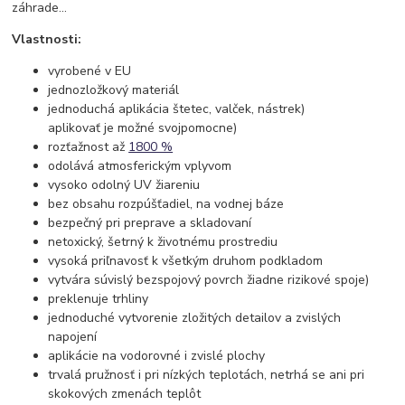
záhrade...
Vlastnosti:
vyrobené v EU
jednozložkový materiál
jednoduchá aplikácia štetec, valček, nástrek)
aplikovať je možné svojpomocne)
rozťažnost až
1800 %
odolává atmosferickým vplyvom
vysoko odolný UV žiareniu
bez obsahu rozpúšťadiel, na vodnej báze
bezpečný pri preprave a skladovaní
netoxický, šetrný k životnému prostrediu
vysoká priľnavosť k všetkým druhom podkladom
vytvára súvislý bezspojový povrch žiadne rizikové spoje)
preklenuje trhliny
jednoduché vytvorenie zložitých detailov a zvislých
napojení
aplikácie na vodorovné i zvislé plochy
trvalá pružnosť i pri nízkých teplotách, netrhá se ani pri
skokových zmenách teplôt