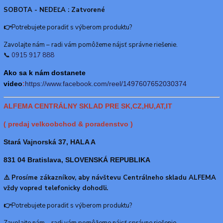
SOBOTA - NEDEĽA : Zatvorené
👉
Potrebujete poradiť s výberom produktu?
Zavolajte nám – radi vám pomôžeme nájsť správne riešenie.
📞
0915 917 888
Ako sa k nám dostanete
video
:
https://www.f
acebook.com/reel/1497607652030374
ALFEMA CENTRÁLNY SKLAD PRE SK,CZ,HU,AT,IT
( predaj velkoobchod & poradenstvo )
Stará Vajnorská 37, HALA A
831 04 Bratislava, SLOVENSKÁ REPUBLIKA
⚠️ Prosíme zákazníkov, aby návštevu Centrálneho skladu ALFEMA
vždy vopred telefonicky dohodli.
👉
Potrebujete poradiť s výberom produktu?
Zavolajte nám – radi vám pomôžeme nájsť správne riešenie.