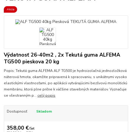
Akcia
Výdatnosť 26-40m2 , 2x Tekutá guma ALFEMA
TG500 pieskova 20 kg
Popis: Tekutá guma ALFEMA ALF TG500 je hydroizolačná jednozložková
náterová hmota, okamžite pripravená k spracovaniu, s unikátnymi vysoko
elastickými vlastnosťami, po aplikácii vytvárajúcimi bezšvovú monolitickú
membránu, ktorá plne priľne k väčšine stavebných materiálov. Vyznačuje
se všestranným p...
celý popis
Dostupnosť
Skladom
358,00 €
/
Set