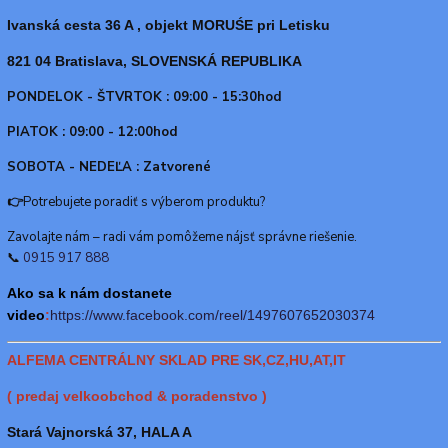
Ivanská cesta 36 A , objekt MORUŚE pri Letisku
821 04 Bratislava, SLOVENSKÁ REPUBLIKA
PONDELOK - ŠTVRTOK : 09:00 - 15:30hod
PIATOK : 09:00 - 12:00hod
SOBOTA - NEDEĽA : Zatvorené
👉
Potrebujete poradiť s výberom produktu?
Zavolajte nám – radi vám pomôžeme nájsť správne riešenie.
📞
0915 917 888
Ako sa k nám dostanete
video
:
https://www.f
acebook.com/reel/1497607652030374
ALFEMA CENTRÁLNY SKLAD PRE SK,CZ,HU,AT,IT
( predaj velkoobchod & poradenstvo )
Stará Vajnorská 37, HALA A