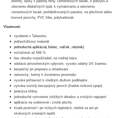
eternit), tašky z pálenej hliny, cementových tašiek, k pokrytiu a
utesneniu dilatačných špár, k vymalovaniu a utesneniu
cementových fasád, prefabrikovaných panelov, na plechové alebo
kovové povrchy, PVC fólie, polykarbonát.
Vlastnosti:
vyrobené v Taliansku
jednozložkový materiál
jednoduchá aplikácia( štetec, valček, nástrek)
rozťažnost až 566 %
bez obsahu rozpúšťadiel, na vodnej báze
odolává atmosferickým vplyvom, vysoko odolný UV žiareniu
bezpečný pri preprave a skladovaní
netoxický, šetrný k životnému prostrediu
vysoká priľnavosť k všetkým druhom podkladov
vytvára súvislý bezspojový povrch (žiadne rizikové spoje)
prekrýva trhliny
jednoduché vytvorenie zložitých detailov a zvislých napojení
aplikácie na vodorovné i zvislé plochy
trvalá pružnosť i pri nízkych teplotách, netrhá sa ani pri
skokových zmenách teplôt