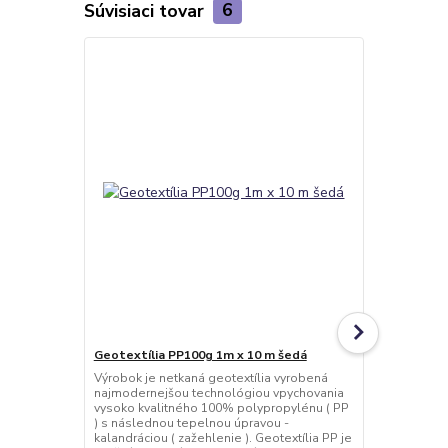
Súvisiaci tovar
6
Geotextília PP100g 1m x 10 m šedá
Geotextília
šedá
Výrobok je netkaná geotextília vyrobená
najmodernejšou technológiou vpychovania
Výrobok je n
vysoko kvalitného 100% polypropylénu ( PP
najmodernej
) s následnou tepelnou úpravou -
vysoko kval
kalandráciou ( zažehlenie ). Geotextília PP je
) s následno