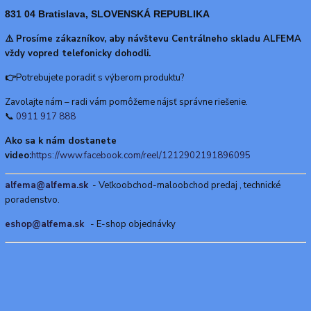
831 04 Bratislava, SLOVENSKÁ REPUBLIKA
⚠️ Prosíme zákazníkov, aby návštevu Centrálneho skladu ALFEMA
vždy vopred telefonicky dohodli.
👉
Potrebujete poradiť s výberom produktu?
Zavolajte nám – radi vám pomôžeme nájsť správne riešenie.
📞
0911 917 888
Ako sa k nám dostanete
video:
https://www.facebook.com/reel/1212902191896095
alfema@alfema.sk
- Veľkoobchod-maloobchod predaj , technické
poradenstvo.
eshop@alfema.sk
- E-shop objednávky