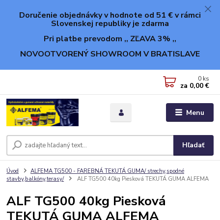
Doručenie objednávky v hodnote od 51 € v rámci
Slovenskej republiky je zdarma
Pri platbe prevodom ,, ZĽAVA 3% ,,
NOVOOTVORENÝ SHOWROOM V BRATISLAVE
0
ks
za
0,00 €
Menu
Hľadať
Úvod
ALFEMA TG500 - FAREBNÁ TEKUTÁ GUMA/ strechy,spodné
stavby,balkóny,terasy/
ALF TG500 40kg Piesková TEKUTÁ GUMA ALFEMA
ALF TG500 40kg Piesková
TEKUTÁ GUMA ALFEMA