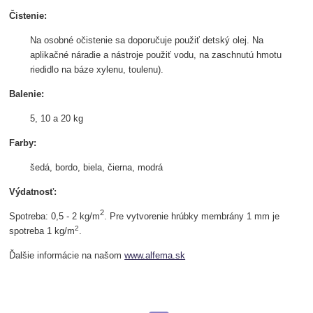
Čistenie:
Na osobné očistenie sa doporučuje použiť detský olej. Na
aplikačné náradie a nástroje použiť vodu, na zaschnutú hmotu
riedidlo na báze xylenu, toulenu).
Balenie:
5, 10 a 20 kg
Farby:
šedá, bordo, biela, čierna, modrá
Výdatnosť:
2
Spotreba: 0,5 - 2 kg/m
. Pre vytvorenie hrúbky membrány 1 mm je
2
spotreba 1
kg/m
.
Ďalšie informácie na našom
www.alfema.sk