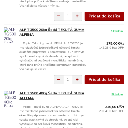
ktorá plne priľne k väčšine stavebných materiálov.
Vyznačuje se všestranným p...
Pridať do košíka
ALF TG500 20kg Šedá TEKUTÁ GUMA
Skladom
ALFEMA
Popis: Tekutá guma ALFEMA ALF TG500 je
175,00 €
/
ks
hydroizolačná jednozložková náterová hmota,
142,28 €
bez DPH
okamžite pripravená k spracovaniu, s unikátnymi
vysoko elastickými vlastnosťami, po aplikácii
vytvárajúcimi bezšvovú monolitickú membránu,
ktorá plne priľne k väčšine stavebných materiálov.
Vyznačuje se všestr...
Pridať do košíka
ALF TG500 40kg Šedá TEKUTÁ GUMA
Skladom
ALFEMA
Popis: Tekutá guma ALFEMA ALF TG500 je
345,00 €
/
Set
hydroizolačná jednozložková náterová hmota,
280,49 €
bez DPH
okamžite pripravená k spracovaniu, s unikátnymi
vysoko elastickými vlastnosťami, po aplikácii
vytvárajúcimi bezšvovú monolitickú membránu,