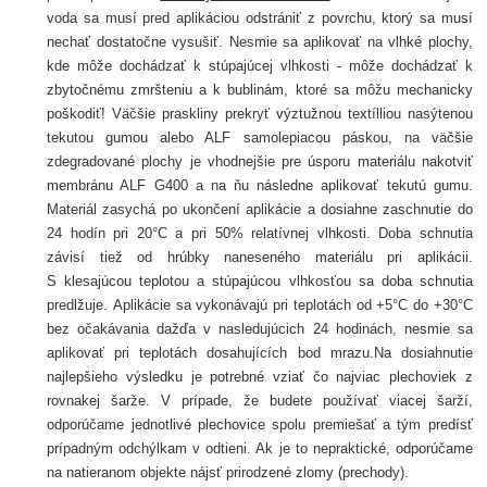
voda sa musí pred aplikáciou odstrániť z povrchu, ktorý sa musí
nechať dostatočne vysušiť. Nesmie sa aplikovať na vlhké plochy,
kde môže dochádzať k stúpajúcej vlhkosti - môže dochádzať k
zbytočnému zmršteniu a k bublinám, ktoré sa môžu mechanicky
poškodiť! Väčšie praskliny prekryť výztužnou textílliou nasýtenou
tekutou gumou alebo ALF samolepiacou páskou, na väčšie
zdegradované plochy je vhodnejšie pre úsporu materiálu nakotviť
membránu ALF G400 a na ňu následne aplikovať tekutú gumu.
Materiál zasychá po ukončení aplikácie a dosiahne zaschnutie do
24 hodín pri 20°C a pri 50% relatívnej vlhkosti. Doba schnutia
závisí tiež od hrúbky naneseného materiálu pri aplikácii.
S klesajúcou teplotou a stúpajúcou vlhkosťou sa doba schnutia
predlžuje. Aplikácie sa vykonávajú pri teplotách od +5°C do +30°C
bez očakávania dažďa v nasledujúcich 24 hodinách, nesmie sa
aplikovať pri teplotách dosahujících bod mrazu.Na dosiahnutie
najlepšieho výsledku je potrebné vziať čo najviac plechoviek z
rovnakej šarže. V prípade, že budete používať viacej šarží,
odporúčame jednotlivé plechovice spolu premiešať a tým predísť
prípadným odchýlkam v odtieni. Ak je to nepraktické, odporúčame
na natieranom objekte nájsť prirodzené zlomy (prechody).