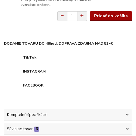
ktorá plne priľne k väčšine stavebných materiálov.
Vyznačuje se všestr...
Pridať do košíka
DODANIE TOVARU DO 48hod. DOPRAVA ZDARMA NAD 51.-€
TikTok
INSTAGRAM
FACEBOOK
Kompletné špecifikácie
Súvisiaci tovar
6