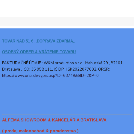
TOVAR NAD 51 € ,,DOPRAVA ZDARMA,,
OSOBNÝ ODBER & VRÁTENIE TOVARU
FAKTURAČNÉ ÚDAJE : W&M production s.r.o ,
Haburská 29 , 82101
Bratislava , IČO: 35 958 111, IČ DPH:SK2022077002, ORSR:
https://www.orsr.sk/vypis.asp?ID=63749&SID=2&P=0
ALFEMA SHOWROOM & KANCELÁRIA BRATISLAVA
( predaj maloobchod & poradenstvo )