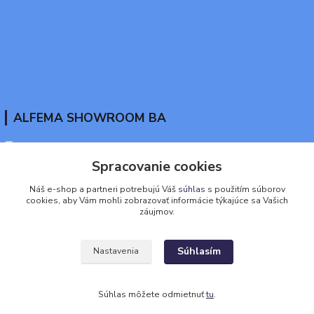
ALFEMA SHOWROOM BA
Spracovanie cookies
www.tekutaguma.sk
Náš e-shop a partneri potrebujú Váš
súhlas
s použitím súborov
cookies, aby Vám mohli zobrazovať informácie týkajúce sa Vašich
+421911917888
záujmov.
eshop@alfema.sk
Súhlasím
Nastavenia
© 2005-2026 ALFEMA ( viac ako 21 rokov na trhu) )
Súhlas môžete odmietnuť
tu
.
Vytvorené na
Eshop-rychlo.sk