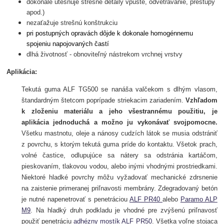
dokonale utesňuje strešné detaily vpuste, odvetrávanie, prestupy
apod.)
nezaťažuje strešnú konštrukciu
pri postupných opravách dôjde k dokonale homogénnemu
spojeniu napojovaných častí
dlhá životnosť - obnoviteľný nástrekom vrchnej vrstvy
Aplikácia:
Tekutá guma ALF TG500 se nanáša valčekom s dlhým vlasom,
štandardným štetcom poprípade striekacim zariadením.
Vzhľadom
k zloženiu materiálu a jeho
všestrannému použitiu, je
aplikácia jednoduchá a možno ju vykonávať svojpomocne.
Všetku mastnotu, oleje a nánosy cudzích látok se musia odstrániť
z povrchu, s ktorým tekutá guma príde do kontaktu. Všetok prach,
volné častice, odlupujúce sa nátery sa odstránia kartáčom,
pieskovaním, tlakovou vodou, alebo inými vhodnými prostriedkami.
Niektoré hladké povrchy môžu vyžadovať mechanické zdrsnenie
na zaistenie primeranej priľnavosti membrány. Zdegradovaný betón
je nutné napenetrovať s penetráciou
ALF PR40
alebo
Paramo ALP
M9
. Na hladký druh podkladu je vhodné pre zvýšenú priľnavosť
použiť penetráciu
adhézny mostík ALF PR50
. Všetka voľne stojaca