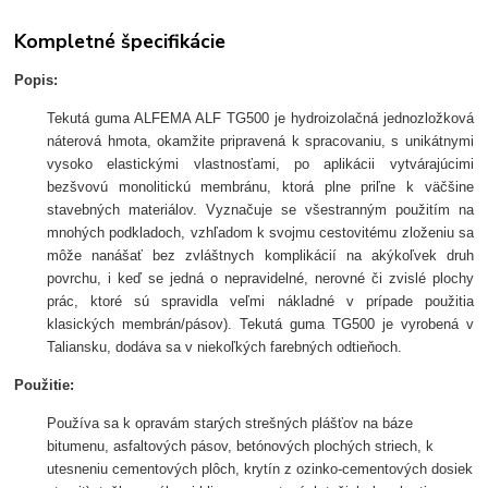
Kompletné špecifikácie
Popis:
Tekutá guma ALFEMA ALF TG500 je hydroizolačná jednozložková
náterová hmota, okamžite pripravená k spracovaniu, s unikátnymi
vysoko elastickými vlastnosťami, po aplikácii vytvárajúcimi
bezšvovú monolitickú membránu, ktorá plne priľne k väčšine
stavebných materiálov. Vyznačuje se všestranným použitím na
mnohých podkladoch, vzhľadom k svojmu cestovitému zloženiu sa
môže nanášať bez zvláštnych komplikácií na akýkoľvek druh
povrchu, i keď se jedná o nepravidelné, nerovné či zvislé plochy
prác, ktoré sú spravidla veľmi nákladné v prípade použitia
klasických membrán/pásov). Tekutá guma TG500 je vyrobená v
Taliansku, dodáva sa v niekoľkých farebných odtieňoch.
Použitie:
Používa sa k opravám starých strešných plášťov na báze
bitumenu, asfaltových pásov, betónových plochých striech, k
utesneniu cementových plôch, krytín z ozinko-cementových dosiek