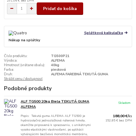
291,06 €
bez DPH
Pridať do košíka
Splátková kalkulačka
Nákup na splátky
Číslo produktu:
TG500P21
Výrobca:
ALFEMA
Hmotnosť (vrátane obalu):
40kg
Farba:
piesková
Druh:
ALFEMA FAREBNÁ TEKUTÁ GUMA
Strážiť cenu / dostupnosť
Podobné produkty
ALF TG500 20kg Biela TEKUTÁ GUMA
Skladom
ALFEMA
Popis: Tekutá guma ALFEMA ALF TG500 je
188,00 €
/
ks
hydroizolačná jednozložková náterová hmota,
152,85 €
bez DPH
okamžite pripravená k spracovaniu, s unikátnymi
vysoko elastickými vlastnosťami, po aplikácii
vytvárajúcimi bezšvovú monolitickú membránu,