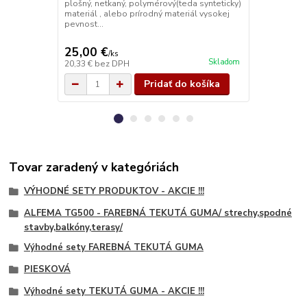
plošný, netkaný, polymérový(teda synteticky)
kalandráciou 
materiál , alebo prírodný materiál vysokej
plošný, netk
pevnost...
materiál , a
pevnost...
25,00 €
28,00 €
/
ks
/
k
Skladom
20,33 €
bez DPH
22,76 €
bez 
Pridať do košíka
Tovar zaradený v kategóriách
VÝHODNÉ SETY PRODUKTOV - AKCIE !!!
ALFEMA TG500 - FAREBNÁ TEKUTÁ GUMA/ strechy,spodné
stavby,balkóny,terasy/
Výhodné sety FAREBNÁ TEKUTÁ GUMA
PIESKOVÁ
Výhodné sety TEKUTÁ GUMA - AKCIE !!!