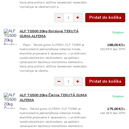
ktorá plne priľne k väčšine stavebných materiálov.
Vyznačuje se všestranným p...
Pridať do košíka
ALF TG500 20kg Bordová TEKUTÁ
Skladom
GUMA ALFEMA
Popis: Tekutá guma ALFEMA ALF TG500 je
188,00 €
/
ks
hydroizolačná jednozložková náterová hmota,
152,85 €
bez DPH
okamžite pripravená k spracovaniu, s unikátnymi
vysoko elastickými vlastnosťami, po aplikácii
vytvárajúcimi bezšvovú monolitickú membránu,
ktorá plne priľne k väčšine stavebných materiálov.
Vyznačuje se všestra...
Pridať do košíka
ALF TG500 20kg Čierna TEKUTÁ GUMA
Skladom
ALFEMA
Popis: Tekutá guma ALFEMA ALF TG500 je
175,00 €
/
ks
hydroizolačná jednozložková náterová hmota,
142,28 €
bez DPH
okamžite pripravená k spracovaniu, s unikátnymi
vysoko elastickými vlastnosťami, po aplikácii
vytvárajúcimi bezšvovú monolitickú membránu,