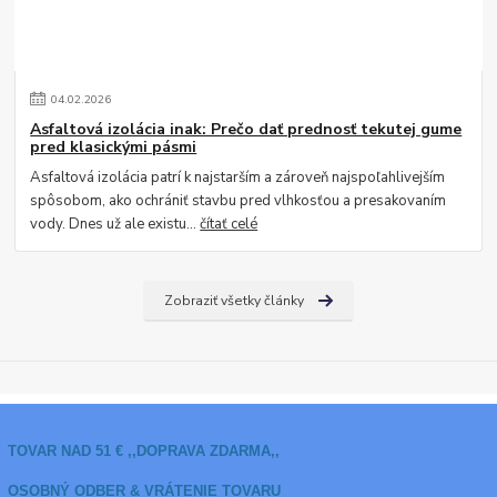
04
.
02
.
2026
Asfaltová izolácia inak: Prečo dať prednosť tekutej gume
pred klasickými pásmi
Asfaltová izolácia patrí k najstarším a zároveň najspoľahlivejším
spôsobom, ako ochrániť stavbu pred vlhkosťou a presakovaním
vody. Dnes už ale existu...
čítať celé
Zobraziť všetky články
TOVAR NAD 51 € ,,DOPRAVA ZDARMA,,
OSOBNÝ ODBER & VRÁTENIE TOVARU