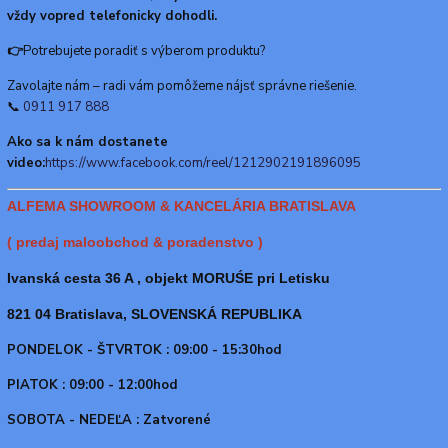
vždy vopred telefonicky dohodli.
👉
Potrebujete poradiť s výberom produktu?
Zavolajte nám – radi vám pomôžeme nájsť správne riešenie.
📞
0911 917 888
Ako sa k nám dostanete
video:
https://www.facebook.com/reel/1212902191896095
ALFEMA SHOWROOM & KANCELÁRIA BRATISLAVA
( predaj maloobchod & poradenstvo )
Ivanská cesta 36 A , objekt MORUŚE pri Letisku
821 04 Bratislava, SLOVENSKÁ REPUBLIKA
PONDELOK - ŠTVRTOK : 09:00 - 15:30hod
PIATOK : 09:00 - 12:00hod
SOBOTA - NEDEĽA : Zatvorené