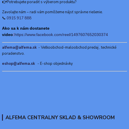
👉
Potrebujete poradiť s výberom produktu?
Zavolajte nám – radi vám pomôžeme nájsť správne riešenie.
📞
0915 917 888
Ako sa k nám dostanete
video
:
https://www.f
acebook.com/reel/1497607652030374
alfema@alfema.sk
- Veľkoobchod-maloobchod predaj , technické
poradenstvo.
eshop@alfema.sk
- E-shop objednávky
ALFEMA CENTRALNY SKLAD & SHOWROOM