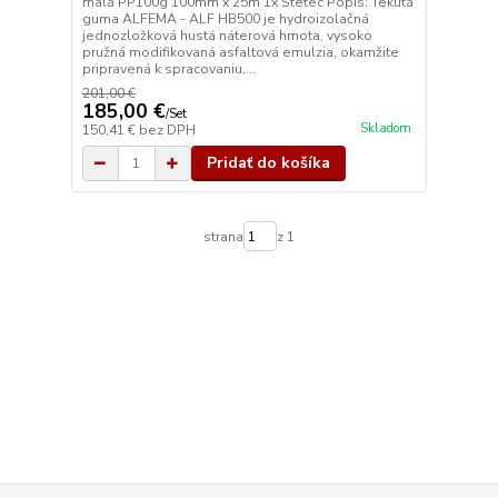
malá PP100g 100mm x 25m 1x Štetec Popis: Tekutá
guma ALFEMA - ALF HB500 je hydroizolačná
jednozložková hustá náterová hmota, vysoko
pružná modifikovaná asfaltová emulzia, okamžite
pripravená k spracovaniu,...
201,00 €
185,00 €
/
Set
Skladom
150,41 €
bez DPH
Pridať do košíka
strana
z 1