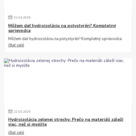
01
.
04
.
2026
Môžem dať hydroizoláciu na polystyrén? Kompletný
sprievodca
Môžem dať hydroizoláciu na polystyrén? Kompletný sprievodca
čítať celé
22
.
03
.
2026
Hydroizolácia zelenej strechy: Prečo na materiáli záleží
viac, než si myslíte
čítať celé