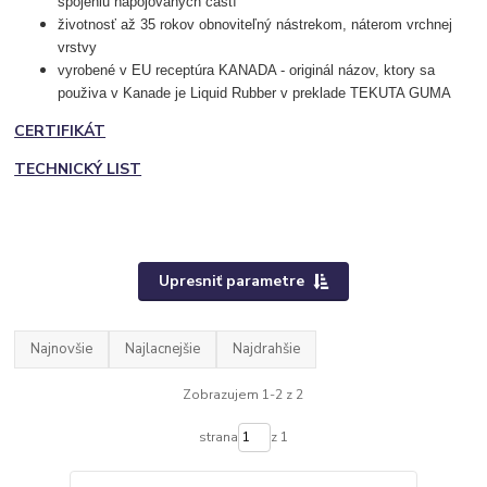
spojeniu napojovaných častí
životnosť až 35 rokov obnoviteľný nástrekom, náterom vrchnej
vrstvy
vyrobené v EU receptúra KANADA - originál názov, ktory sa
použiva v Kanade je Liquid Rubber v preklade TEKUTA GUMA
CERTIFIKÁT
TECHNICKÝ LIST
Upresniť parametre
Najnovšie
Najlacnejšie
Najdrahšie
Zobrazujem 1-2 z 2
strana
z 1