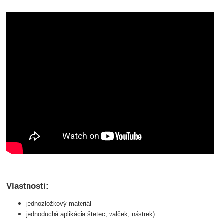
Vlastnosti:
jednozložkový materiál
jednoduchá aplikácia štetec, valček, nástrek)