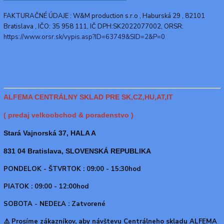
FAKTURAČNÉ ÚDAJE : W&M production s.r.o ,
Haburská 29 , 82101
Bratislava , IČO: 35 958 111, IČ DPH:SK2022077002, ORSR:
https://www.orsr.sk/vypis.asp?ID=63749&SID=2&P=0
ALFEMA CENTRÁLNY SKLAD PRE SK,CZ,HU,AT,IT
( predaj velkoobchod & poradenstvo )
Stará Vajnorská 37, HALA A
831 04 Bratislava, SLOVENSKÁ REPUBLIKA
PONDELOK - ŠTVRTOK : 09:00 - 15:30hod
PIATOK : 09:00 - 12:00hod
SOBOTA - NEDEĽA : Zatvorené
⚠️ Prosíme zákazníkov, aby návštevu Centrálneho skladu ALFEMA