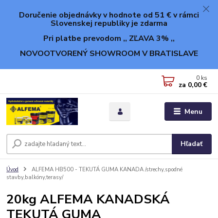
Doručenie objednávky v hodnote od 51 € v rámci
Slovenskej republiky je zdarma
Pri platbe prevodom ,, ZĽAVA 3% ,,
NOVOOTVORENÝ SHOWROOM V BRATISLAVE
0
ks
za
0,00 €
Menu
Hľadať
Úvod
ALFEMA HB500 - TEKUTÁ GUMA KANADA /strechy,spodné
stavby,balkóny,terasy/
20kg ALFEMA KANADSKÁ
TEKUTÁ GUMA