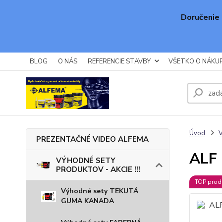
Doručenie 
BLOG
O NÁS
REFERENCIE STAVBY
VŠETKO O NÁKU
Úvod
PREZENTAČNÉ VIDEO ALFEMA
ALF
VÝHODNÉ SETY
PRODUKTOV - AKCIE !!!
TOP prod
Výhodné sety TEKUTÁ
GUMA KANADA