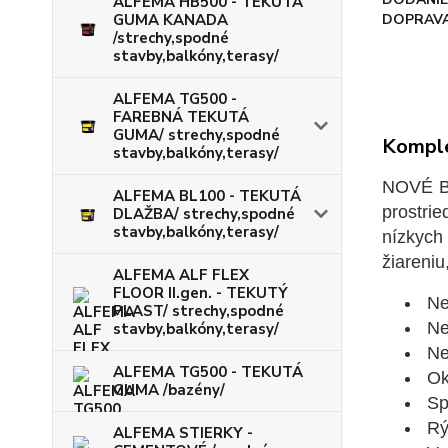
ALFEMA HB500 - TEKUTÁ
GUMA KANADA
DOPRAVA
/strechy,spodné
stavby,balkóny,terasy/
ALFEMA TG500 -
FAREBNÁ TEKUTÁ
GUMA/ strechy,spodné
Komple
stavby,balkóny,terasy/
NOVÉ B
ALFEMA BL100 - TEKUTÁ
prostri
DLAŽBA/ strechy,spodné
stavby,balkóny,terasy/
nízkych
žiareniu
ALFEMA ALF FLEX
FLOOR II.gen. - TEKUTÝ
Nes
PLAST/ strechy,spodné
Ne
stavby,balkóny,terasy/
Ner
ALFEMA TG500 - TEKUTÁ
Ok
GUMA /bazény/
Spo
Rý
ALFEMA STIERKY -