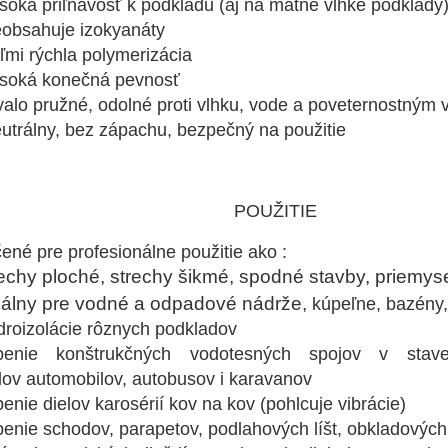
oká priľnavosť k podkladu (aj na matné vlhké podklady
obsahuje izokyanáty
mi rýchla polymerizácia
soká konečná pevnosť
alo pružné, odolné proti vlhku, vode a poveternostným
trálny, bez zápachu, bezpečný na použitie
OUŽITIE
ené pre profesionálne použitie ako :
rechy ploché, strechy šikmé, spodné stavby, priemyse
eálny pre vodné a odpadové nádrže,
kúpeľne, bazény,
roizolácie rôznych podkladov
penie konštrukčných vodotesných spojov v stav
lov
automobilov, autobusov i karavanov
enie dielov karosérií kov na kov (pohlcuje vibrácie)
enie schodov, parapetov, podlahových líšt, obkladových 