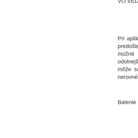
VO VEDR
A
Pri apl
predošl
možné d
odolnej
môže sa
nerovné
B
Balenie 
Č