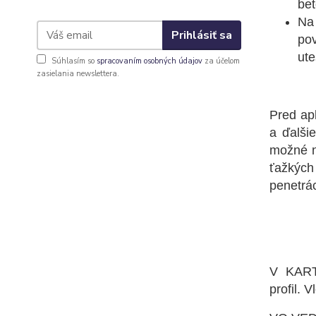
bet
Na 
Prihlásiť sa
pov
ute
Súhlasím so
spracovaním osobných údajov
za účelom
zasielania newslettera.
PR
Pred apl
a ďalši
možné n
ťažkých
penetrá
NÁ
V KARTU
profil. 