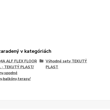
zaradený v kategóriách
MA ALF FLEX FLOOR
Výhodné sety TEKUTÝ
n. - TEKUTÝ PLAST/
PLAST
hy,spodné
y,balkóny,terasy/