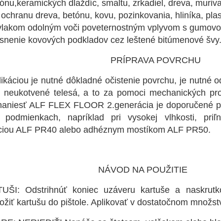
ónu,keramických dlaždíc, smaltu, zrkadiel, dreva, muriv
ochranu dreva, betónu, kovu, pozinkovania, hliníka, plast
lakom odolným voči poveternostným vplyvom s gumovou 
snenie kovových podkladov cez leštené bitúmenové švy
ÍPRAVA POVRCHU
ikáciou je nutné dôkladné očistenie povrchu, je nutné 
e neukotvené telesá, a to za pomoci mechanických pro
aniesť ALF FLEX FLOOR 2.generácia je doporučené pr
 podmienkach, napríklad pri vysokej vlhkosti, priľ
ciou ALF PR40 alebo adhéznym mostíkom ALF PR50.
VOD NA POUŽITIE
ŠI: Odstrihnúť koniec uzáveru kartuše a naskrutk
Vložiť kartušu do pištole. Aplikovať v dostatočnom množst