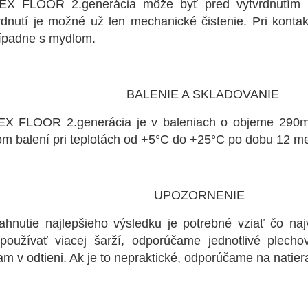
EX FLOOR 2.generácia môže byť pred vytvrdnutím č
rdnutí je možné už len mechanické čistenie. Pri kont
rípadne s mydlom.
LENIE A SKLADOVANIE
X FLOOR 2.generácia je v baleniach o objeme 290ml,
m balení pri teplotách od +5°C do +25°C po dobu 12 m
POZORNENIE
ahnutie najlepšieho výsledku je potrebné vziať čo naj
používať viacej šarží, odporúčame jednotlivé plech
m v odtieni. Ak je to nepraktické, odporúčame na natie