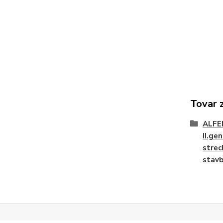
Tovar 
ALFE
II.ge
strec
stavb