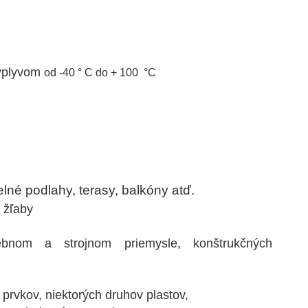
)
 vplyvom
od -40 ° C do + 100 °C
lné podlahy, terasy, balkóny atď.
 žľaby
ebnom a strojnom priemysle, konštrukčných
prvkov, niektorých druhov plastov,