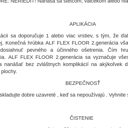
E: NERIEDIŤ! Nanáša sa štetcom, valčekom alebo hla
PLIKÁCIA
ikácii sa doporučuje 1 alebo viac vrstiev, s tým, že ď
ej. Konečná hrúbka ALF FLEX FLOOR 2.generácia vša
osiahnuť pevného a účinného ošetrenia. Čím hrubš
šia. ALF FLEX FLOOR 2.generácia sa vyznačuje všes
 nanášať bez zvláštnych komplikácií na akýkoľvek d
 plochy.
EZPEČNOSŤ
skladujte dobre uzavreté , keď sa nepoužívajú . Vyhnit
ISTENIE