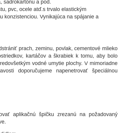
a, sadrokartónu a pod.
u, pvc, ocele atď.s trvalo elastickým
konzistenciou. Vynikajúca na spájanie a
.
odstrániť prach, zeminu, povlak, cementové mlieko
striedkov, kartáčov a škrabiek k tomu, aby bolo
edovšetkým vodné umytie plochy. V mimoriadne
navosti doporučujeme napenetrovať špeciálnou
ovať aplikačnú špičku zrezanú na požadovaný
ve.