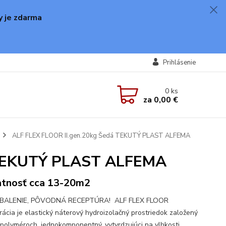
y je zdarma
Prihlásenie
0
ks
za
0,00 €
ALF FLEX FLOOR II.gen.20kg Šedá TEKUTÝ PLAST ALFEMA
 TEKUTÝ PLAST ALFEMA
tnosť cca 13-20m2
BALENIE, PÔVODNÁ RECEPTÚRA! ALF FLEX FLOOR
rácia je elastický náterový hydroizolačný prostriedok založený
polyméroch, jednokomponentný, vytvrdzujúci na vlhkosti