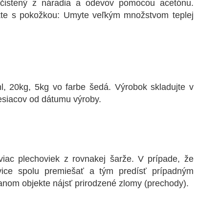
istený z náradia a odevov pomocou acetónu.
akte s pokožkou: Umyte veľkým množstvom teplej
 20kg, 5kg vo farbe šedá. Výrobok skladujte v
esiacov od dátumu výroby.
viac plechoviek z rovnakej šarže. V prípade, že
ovice spolu premiešať a tým predísť prípadným
ranom objekte nájsť prirodzené zlomy (prechody).