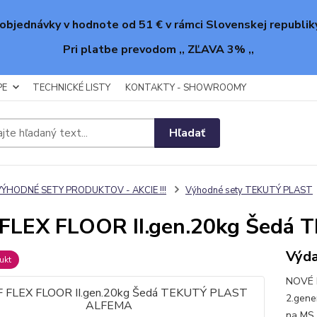
objednávky v hodnote od 51 € v rámci Slovenskej republik
Pri platbe prevodom ,, ZĽAVA 3% ,,
PE
TECHNICKÉ LISTY
KONTAKTY - SHOWROOMY
Hľadať
VÝHODNÉ SETY PRODUKTOV - AKCIE !!!
Výhodné sety TEKUTÝ PLAST
 FLEX FLOOR II.gen.20kg Šedá
Výda
ukt
NOVÉ 
2.gene
na MS 