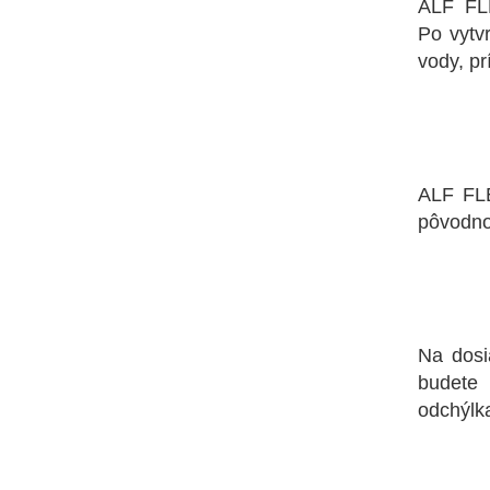
ALF FL
Po vytv
vody, p
BA
ALF FLE
pôvodno
U
Na dosi
budete 
odchýlka