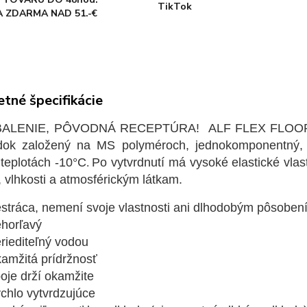
TikTok
 ZDARMA NAD 51.-€
tné špecifikácie
ALENIE, PÔVODNÁ RECEPTÚRA! ALF FLEX FLOOR 2.gen
edok založený na MS polyméroch, jednokomponentný, vy
 teplotách -10°C
Po vytvrdnutí má vysoké elastické vlas
.
, vlhkosti a atmosférickým látkam.
tráca, nemení svoje vlastnosti ani dlhodobým pôsoben
horľavý
iediteľný vodou
amžitá prídržnosť
je drží okamžite
chlo vytvrdzujúce