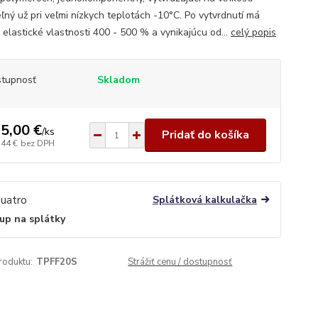
eľný už pri veľmi nízkych teplotách -10°C. Po vytvrdnutí má
 elastické vlastnosti 400 - 500 % a vynikajúcu od...
celý popis
tupnosť
Skladom
5,00 €
/
ks
Pridať do košíka
,44 €
bez DPH
Splátková kalkulačka
up na splátky
roduktu:
TPFF20S
Strážiť cenu / dostupnosť