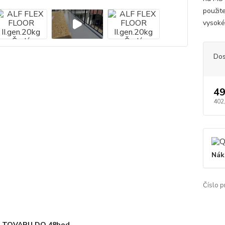
použit
vysoké
Dos
49
402
Nák
Číslo p
 TOVARU DO 48hod.