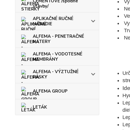
CEMENTOVÉ /spodné
Vys
stavby/
Ne
Veľ
APLIKAČNÉ RUČNÉ
Vy
NÁRADIE
Trv
ALFEMA - PENETRAČNÉ
Neu
NÁTERY
ALFEMA - VODOTESNÉ
MEMBRÁNY
P
ALFEMA - VÝZTUŽNÉ
Urč
PÁSKY
st
Id
ALFEMA GROUP
Hyd
Le
LETÁK
die
Lep
Lep