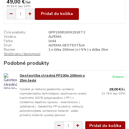
49,00 €
/
Set
39,84 €
bez DPH
Pridať do košíka
Číslo produktu:
GPP100B200X25SET2
Výrobca:
ALFEMA
Farba:
šedá
Druh:
ALFEMA GEOTEXTÍLIA
Rozmer:
2 x šírka 200mm (+/-5% ) x dlžka 25m
Strážiť cenu / dostupnosť
Podobné produkty
Geotextília stredná PP100g 200mm x
Skladom
25m šedá
Výrobok je netkaná geotextília vyrobená
28,00 €
/
ks
najmodernejšou technológiou vpychovania vysoko
22,76 €
bez DPH
kvalitného 100% polypropylénu ( PP ) s
následnou tepelnou úpravou - kalandráciou (
zažehlenie ). Geotextília PP je plošný, netkaný,
polymérový(teda synteticky) materiál , alebo
prírodný materiál vysokej pevnost...
Pridať do košíka