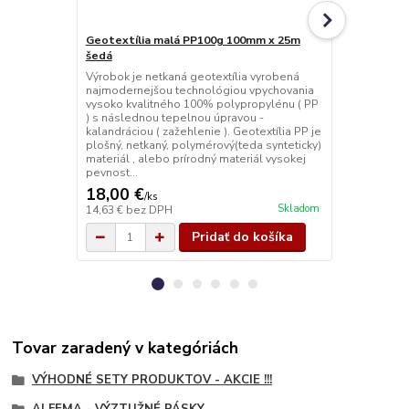
Geotextília malá PP100g 100mm x 25m
Geotextília
šedá
Výrobok je n
najmodernej
Výrobok je netkaná geotextília vyrobená
vysoko kval
najmodernejšou technológiou vpychovania
) s následno
vysoko kvalitného 100% polypropylénu ( PP
kalandráciou 
) s následnou tepelnou úpravou -
plošný, netk
kalandráciou ( zažehlenie ). Geotextília PP je
materiál , a
plošný, netkaný, polymérový(teda synteticky)
pevnost...
materiál , alebo prírodný materiál vysokej
pevnost...
18,00 €
25,00 €
/
ks
/
k
Skladom
14,63 €
bez DPH
20,33 €
bez 
Pridať do košíka
Tovar zaradený v kategóriách
VÝHODNÉ SETY PRODUKTOV - AKCIE !!!