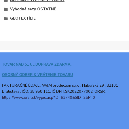
ALFEMA - VÝZTUŽNÉ PÁSKY
Výhodné sety OSTATNÉ
GEOTEXTÍLIE
TOVAR NAD 51 € ,,DOPRAVA ZDARMA,,
OSOBNÝ ODBER & VRÁTENIE TOVARU
FAKTURAČNÉ ÚDAJE : W&M production s.r.o ,
Haburská 29 , 82101
Bratislava , IČO: 35 958 111, IČ DPH:SK2022077002, ORSR:
https://www.orsr.sk/vypis.asp?ID=63749&SID=2&P=0