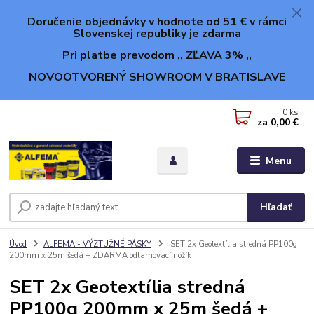
Doručenie objednávky v hodnote od 51 € v rámci
Slovenskej republiky je zdarma
Pri platbe prevodom ,, ZĽAVA 3% ,,
NOVOOTVORENÝ SHOWROOM V BRATISLAVE
0
ks
za
0,00 €
Menu
Hľadať
Úvod
ALFEMA - VÝZTUŽNÉ PÁSKY
SET 2x Geotextília stredná PP100g
200mm x 25m šedá + ZDARMA odlamovací nožík
SET 2x Geotextília stredná
PP100g 200mm x 25m šedá +