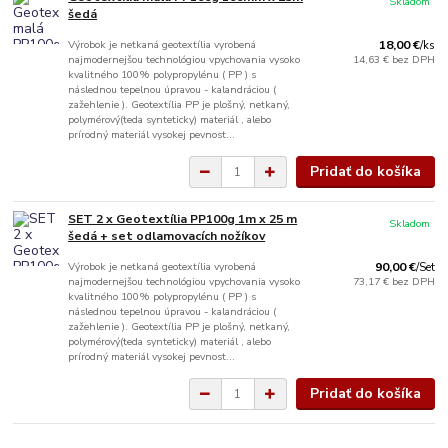
Skladom
šedá
Výrobok je netkaná geotextília vyrobená
18,00 €
/
ks
najmodernejšou technológiou vpychovania vysoko
14,63 €
bez DPH
kvalitného 100% polypropylénu ( PP ) s
následnou tepelnou úpravou - kalandráciou (
zažehlenie ). Geotextília PP je plošný, netkaný,
polymérový(teda synteticky) materiál , alebo
prírodný materiál vysokej pevnost...
Pridať do košíka
SET 2 x Geotextília PP100g 1m x 25 m
Skladom
šedá + set odlamovacích nožíkov
Výrobok je netkaná geotextília vyrobená
90,00 €
/
Set
najmodernejšou technológiou vpychovania vysoko
73,17 €
bez DPH
kvalitného 100% polypropylénu ( PP ) s
následnou tepelnou úpravou - kalandráciou (
zažehlenie ). Geotextília PP je plošný, netkaný,
polymérový(teda synteticky) materiál , alebo
prírodný materiál vysokej pevnost...
Pridať do košíka