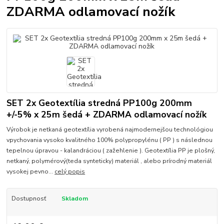
ZDARMA odlamovací nožík
SET 2x Geotextília stredná PP100g 200mm
+/-5% x 25m šedá + ZDARMA odlamovací nožík
Výrobok je netkaná geotextília vyrobená najmodernejšou technológiou
vpychovania vysoko kvalitného 100% polypropylénu ( PP ) s následnou
tepelnou úpravou - kalandráciou ( zažehlenie ). Geotextília PP je plošný,
netkaný, polymérový(teda synteticky) materiál , alebo prírodný materiál
vysokej pevno...
celý popis
Dostupnosť
Skladom