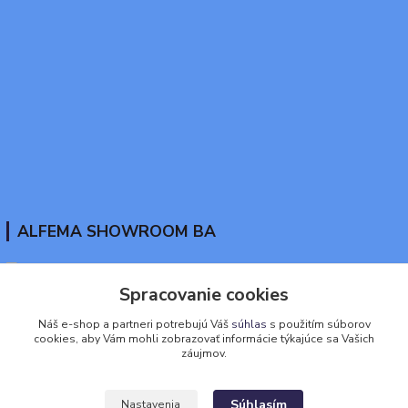
ALFEMA SHOWROOM BA
Spracovanie cookies
www.tekutaguma.sk
Náš e-shop a partneri potrebujú Váš
súhlas
s použitím súborov
cookies, aby Vám mohli zobrazovať informácie týkajúce sa Vašich
+421911917888
záujmov.
eshop@alfema.sk
Súhlasím
Nastavenia