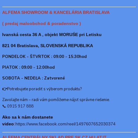
ALFEMA SHOWROOM & KANCELÁRIA BRATISLAVA
( predaj maloobchod & poradenstvo )
Ivanská cesta 36 A , objekt MORUŚE pri Letisku
821 04 Bratislava, SLOVENSKÁ REPUBLIKA
PONDELOK - ŠTVRTOK : 09:00 - 15:30hod
PIATOK : 09:00 - 12:00hod
SOBOTA - NEDEĽA : Zatvorené
👉
Potrebujete poradiť s výberom produktu?
Zavolajte nám – radi vám pomôžeme nájsť správne riešenie.
📞
0915 917 888
Ako sa k nám dostanete
video
:
https://www.f
acebook.com/reel/1497607652030374
ALFEMA CENTRÁLNY SKLAD PRE SK,CZ,HU,AT,IT