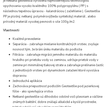
je netkaná geotextília vyrobená najmodernejšou technológiou
vpychovania vysoko kvalitného 100% polypropylénu ( PP ) s
následnou tepelnou úpravou - kalandráciou ( zažehlenie ). Geotextília
PP je plošný, netkaný, polymérový(teda synteticky) materiál , alebo
prírodný materiál vysokej pevnosti o sile 100g /m2.
Vlastnosti
Kvalitné prevedenie
Separácia - zabraňuje miešanie konštrukčných vrstiev, zvyšuje
nosnosť tým, že bráni úniku materiálu do podložia
Filtrácia - zabraňuje migrácii jemného materiálu do materiálu
hrubého pri prietoku vody so zeminou, udržuje prietok vody v
zemine pri minimálnej tlakovej strate a zabraňuje prelínanie častíc
z jednotlivých vrstiev pri dynamickom zaťažení ktoré vyvoláva
dopravou
Jednoduchá aplikácia
Zachováva priepustnosť podložím Geotextílie pod jazierkovej
fólie - ako spevňujúca vrstva
Netkané geotextílie sú dlhodobo odolné voči plesniam a väčšine
známych baktérií, dobre znášajú alkalické a kyslé prostredie,