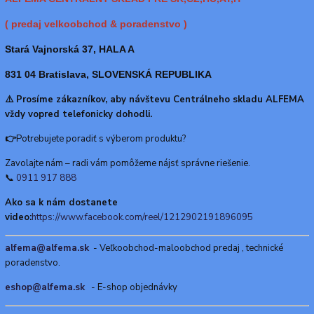
( predaj velkoobchod & poradenstvo )
Stará Vajnorská 37, HALA A
831 04 Bratislava, SLOVENSKÁ REPUBLIKA
⚠️ Prosíme zákazníkov, aby návštevu Centrálneho skladu ALFEMA
vždy vopred telefonicky dohodli.
👉
Potrebujete poradiť s výberom produktu?
Zavolajte nám – radi vám pomôžeme nájsť správne riešenie.
📞
0911 917 888
Ako sa k nám dostanete
video:
https://www.facebook.com/reel/1212902191896095
alfema@alfema.sk
- Veľkoobchod-maloobchod predaj , technické
poradenstvo.
eshop@alfema.sk
- E-shop objednávky