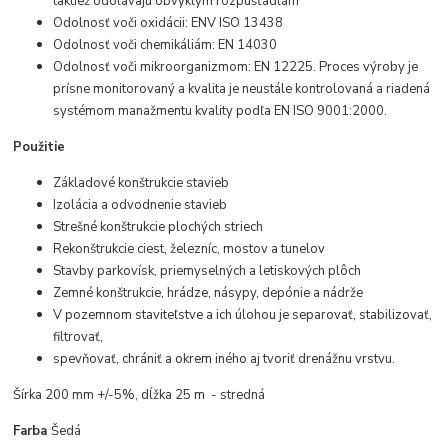
taktiež odolávajú obvyklým rozpúšťadlám
Odolnosť voči oxidácii: ENV ISO 13438
Odolnosť voči chemikáliám: EN 14030
Odolnosť voči mikroorganizmom: EN 12225. Proces výroby je
prísne monitorovaný a kvalita je neustále kontrolovaná a riadená
systémom manažmentu kvality podľa EN ISO 9001:2000.
Použitie
Základové konštrukcie stavieb
Izolácia a odvodnenie stavieb
Strešné konštrukcie plochých striech
Rekonštrukcie ciest, železníc, mostov a tunelov
Stavby parkovísk, priemyselných a letiskových plôch
Zemné konštrukcie, hrádze, násypy, depónie a nádrže
V pozemnom staviteľstve a ich úlohou je separovať, stabilizovať,
filtrovať,
spevňovať, chrániť a okrem iného aj tvoriť drenážnu vrstvu.
Šírka 200 mm +/-5%, dĺžka 25 m - stredná
Farba
Šedá