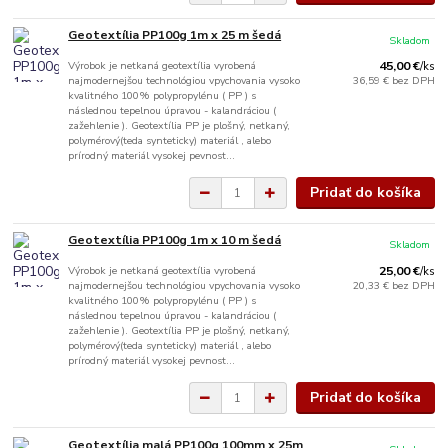
Geotextília PP100g 1m x 25 m šedá
Skladom
Výrobok je netkaná geotextília vyrobená
45,00 €
/
ks
najmodernejšou technológiou vpychovania vysoko
36,59 €
bez DPH
kvalitného 100% polypropylénu ( PP ) s
následnou tepelnou úpravou - kalandráciou (
zažehlenie ). Geotextília PP je plošný, netkaný,
polymérový(teda synteticky) materiál , alebo
prírodný materiál vysokej pevnost...
Pridať do košíka
Geotextília PP100g 1m x 10 m šedá
Skladom
Výrobok je netkaná geotextília vyrobená
25,00 €
/
ks
najmodernejšou technológiou vpychovania vysoko
20,33 €
bez DPH
kvalitného 100% polypropylénu ( PP ) s
následnou tepelnou úpravou - kalandráciou (
zažehlenie ). Geotextília PP je plošný, netkaný,
polymérový(teda synteticky) materiál , alebo
prírodný materiál vysokej pevnost...
Pridať do košíka
Geotextília malá PP100g 100mm x 25m