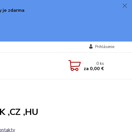
y je zdarma
Prihlásenie
0
ks
za
0,00 €
 ,CZ ,HU
ontakty