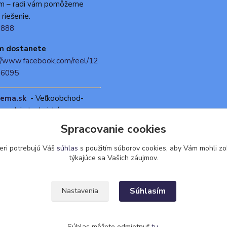
ám – radi vám pomôžeme
 riešenie.
 888
ám dostanete
//www.facebook.com/reel/12
96095
ema.sk
- Veľkoobchod-
redaj , technické
.
Spracovanie cookies
ma.sk
- E-shop objednávky
eri potrebujú Váš
súhlas
s použitím súborov cookies, aby Vám mohli zo
týkajúce sa Vašich záujmov.
Súhlasím
Nastavenia
Súhlas môžete odmietnuť
tu
.