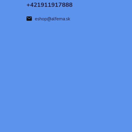
+421911917888
eshop@alfema.sk