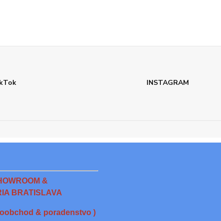
kTok
INSTAGRAM
HOWROOM &
IA BRATISLAVA
loobchod & poradenstvo )