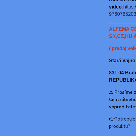
video
:
https:
976076520
ALFEMA C
SK,CZ,HU,A
( predaj ve
Stará Vajno
831 04 Bra
REPUBLIK
⚠️ Prosíme 
Centrálneh
vopred tele
👉
Potrebuje
produktu?