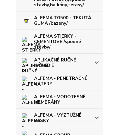
stavby,balkóny,terasy/
ALFEMA TG500 - TEKUTÁ
GUMA /bazény/
ALFEMA STIERKY -
CEMENTOVÉ /spodné
stavby/
APLIKAČNÉ RUČNÉ
NÁRADIE
ALFEMA - PENETRAČNÉ
NÁTERY
ALFEMA - VODOTESNÉ
MEMBRÁNY
ALFEMA - VÝZTUŽNÉ
PÁSKY