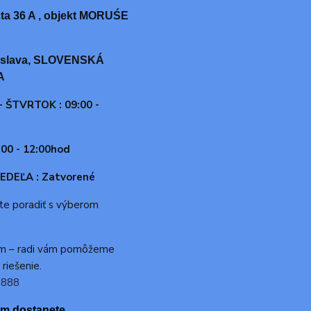
ta 36 A , objekt MORUŚE
tislava, SLOVENSKÁ
A
 ŠTVRTOK : 09:00 -
:00 - 12:00hod
EDEĽA : Zatvorené
te poradiť s výberom
ám – radi vám pomôžeme
 riešenie.
 888
ám dostanete