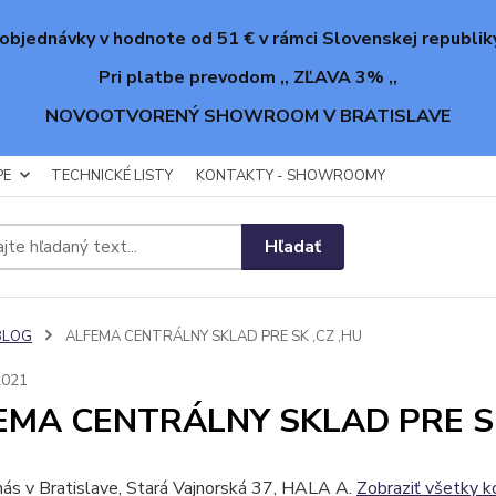
objednávky v hodnote od 51 € v rámci Slovenskej republik
Pri platbe prevodom ,, ZĽAVA 3% ,,
NOVOOTVORENÝ SHOWROOM V BRATISLAVE
PE
TECHNICKÉ LISTY
KONTAKTY - SHOWROOMY
Hľadať
BLOG
ALFEMA CENTRÁLNY SKLAD PRE SK ,CZ ,HU
2021
EMA CENTRÁLNY SKLAD PRE SK
ás v Bratislave, Stará Vajnorská 37, HALA A.
Zobraziť všetky k