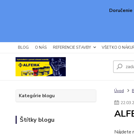
Doručenie 
BLOG
O NÁS
REFERENCIE STAVBY
VŠETKO O NÁKU
Úvod
Kategórie blogu
22
.
03
.
ALF
Štítky blogu
Nájdete n