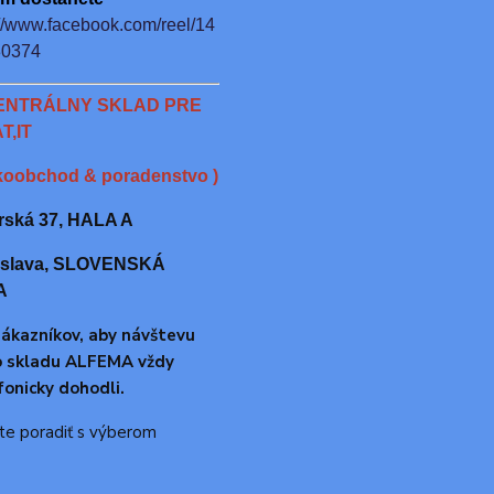
//www.f
acebook.com/reel/14
30374
ENTRÁLNY SKLAD PRE
T,IT
lkoobchod & poradenstvo )
rská 37, HALA A
tislava, SLOVENSKÁ
A
zákazníkov, aby návštevu
o skladu ALFEMA vždy
fonicky dohodli.
te poradiť s výberom