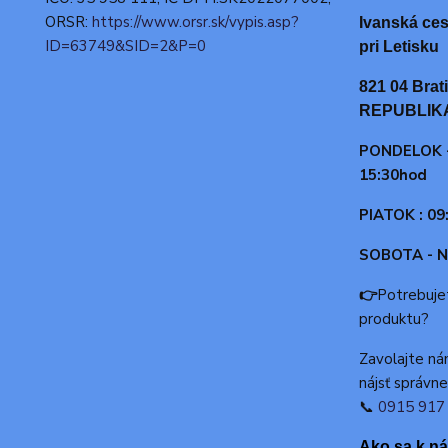
ORSR:
https://www.orsr.sk/vypis.asp?
Ivanská ces
ID=63749&SID=2&P=0
pri Letisku
821 04 Bra
REPUBLIK
PONDELOK -
15:30hod
PIATOK : 09
SOBOTA - N
👉
Potrebuje
produktu?
Zavolajte n
nájsť správne
📞
0915 917
Ako sa k n