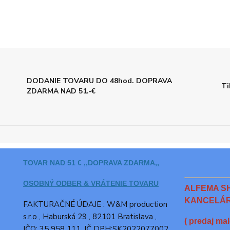
DODANIE TOVARU DO 48hod. DOPRAVA
Ti
ZDARMA NAD 51.-€
TOVAR NAD 51 € ,,DOPRAVA ZDARMA,,
OSOBNÝ ODBER & VRÁTENIE TOVARU
ALFEMA S
KANCELÁR
FAKTURAČNÉ ÚDAJE : W&M production
s.r.o ,
Haburská 29 , 82101 Bratislava ,
( predaj ma
IČO: 35 958 111, IČ DPH:SK2022077002,