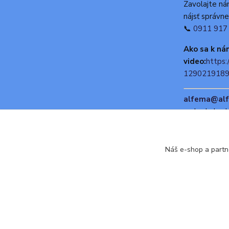
Zavolajte n
nájsť správne
📞
0911 917
Ako sa k n
video:
https:
129021918
alfema@alf
maloobchod p
poradenstvo
eshop@alfe
Náš e-shop a partn