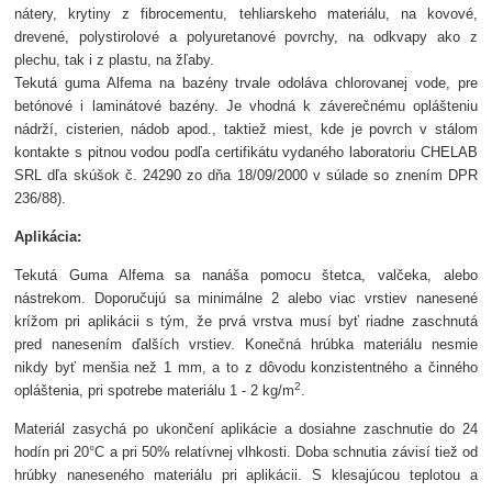
nátery, krytiny z fibrocementu, tehliarskeho materiálu, na kovové,
drevené, polystirolové a polyuretanové povrchy, na odkvapy ako z
plechu, tak i z plastu, na žľaby.
Tekutá guma Alfema na bazény trvale odoláva chlorovanej vode, pre
betónové i laminátové bazény. Je vhodná k záverečnému oplášteniu
nádrží, cisterien, nádob apod., taktiež miest, kde je povrch v stálom
kontakte s pitnou vodou podľa certifikátu vydaného laboratoriu CHELAB
SRL dľa skúšok č. 24290 zo dňa 18/09/2000 v súlade so znením DPR
236/88).
Aplikácia:
Tekutá Guma Alfema sa nanáša pomocu štetca, valčeka, alebo
nástrekom. Doporučujú sa minimálne 2 alebo viac vrstiev nanesené
krížom pri aplikácii s tým, že prvá vrstva musí byť riadne zaschnutá
pred nanesením ďalších vrstiev. Konečná hrúbka materiálu nesmie
nikdy byť menšia než 1 mm, a to z dôvodu konzistentného a činného
2
opláštenia, pri spotrebe materiálu 1 - 2 kg/m
.
Materiál zasychá po ukončení aplikácie a dosiahne zaschnutie do 24
hodín pri 20°C a pri 50% relatívnej vlhkosti. Doba schnutia závisí tiež od
hrúbky naneseného materiálu pri aplikácii. S klesajúcou teplotou a