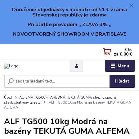
Doručenie objednávky v hodnote od 51 € v rámci
Slovenskej republiky je zdarma
Pri platbe prevodom ,, ZĽAVA 3% ,,
NOVOOTVORENÝ SHOWROOM V BRATISLAVE
0
ks
za
0,00 €
Menu
Hľadať
Úvod
ALFEMA TG500 - FAREBNÁ TEKUTÁ GUMA/ strechy,spodné
stavby,balkóny,terasy/
ALF TG500 10kg Modrá na bazény TEKUTÁ GUMA
ALFEMA
ALF TG500 10kg Modrá na
bazény TEKUTÁ GUMA ALFEMA