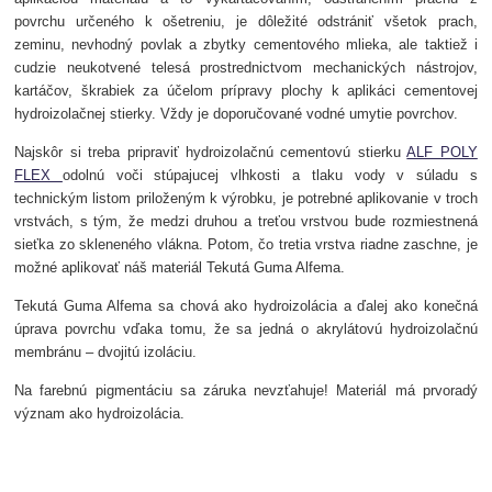
povrchu určeného k ošetreniu, je dôležité odstrániť všetok prach,
zeminu, nevhodný povlak a zbytky cementového mlieka, ale taktiež i
cudzie neukotvené telesá prostrednictvom mechanických nástrojov,
kartáčov, škrabiek za účelom prípravy plochy k aplikáci cementovej
hydroizolačnej stierky. Vždy je doporučované vodné umytie povrchov.
Najskôr si treba pripraviť hydroizolačnú cementovú stierku
ALF POLY
FLEX
odolnú voči stúpajucej vlhkosti a tlaku vody v súladu s
technickým listom priloženým k výrobku, je potrebné aplikovanie v troch
vrstvách, s tým, že medzi druhou a treťou vrstvou bude rozmiestnená
sieťka zo skleneného vlákna.
Potom, čo tretia vrstva riadne zaschne, je
možné aplikovať náš materiál Tekutá Guma Alfema.
Tekutá Guma Alfema sa chová ako hydroizolácia a ďalej ako konečná
úprava povrchu vďaka tomu, že sa jedná o akrylátovú hydroizolačnú
membránu – dvojitú izoláciu.
Na farebnú pigmentáciu sa záruka nevzťahuje! Materiál má prvoradý
význam ako hydroizolácia.