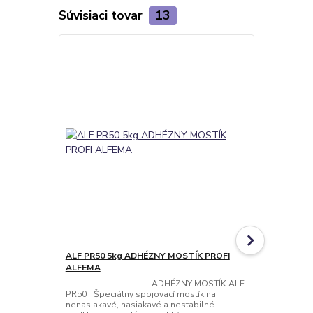
Súvisiaci tovar
13
ALF PR50 5kg ADHÉZNY MOSTÍK PROFI
ALF PR50 1
ALFEMA
ALFEMA
ADHÉZNY MOSTÍK ALF
ADHÉZ
PR50 Špeciálny spojovací mostík na
PR50 Špeciá
nenasiakavé, nasiakavé a nestabilné
nenasiakavé,