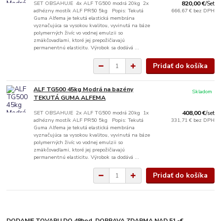
SET OBSAHUJE 4x ALF TG500 modrá 20kg 2x
820,00 €
/
Set
adhézny mostík ALF PR50 5kg Popis: Tekutá
666,67 €
bez DPH
Guma Alfema je tekutá elastická membrána
vyznačujúca sa vysokou kvalitou, vyvinutá na báze
polymerných živíc vo vodnej emulzii so
zmäkčovadlami, ktoré jej prepožičiavajú
permanentnú elasticitu. Výrobok sa dodává ...
Pridať do košíka
ALF TG500 45kg Modrá na bazény
Skladom
TEKUTÁ GUMA ALFEMA
SET OBSAHUJE 2x ALF TG500 modrá 20kg 1x
408,00 €
/
set
adhézny mostík ALF PR50 5kg Popis: Tekutá
331,71 €
bez DPH
Guma Alfema je tekutá elastická membrána
vyznačujúca sa vysokou kvalitou, vyvinutá na báze
polymerných živíc vo vodnej emulzii so
zmäkčovadlami, ktoré jej prepožičiavajú
permanentnú elasticitu. Výrobok sa dodává ...
Pridať do košíka
DODANIE TOVARU DO 48hod. DOPRAVA ZDARMA NAD 51.-€