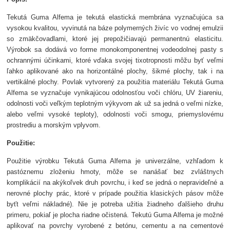
Tekutá Guma Alfema je tekutá elastická membrána vyznačujúca sa
vysokou kvalitou, vyvinutá na báze polymerných živíc vo vodnej emulzii
so zmäkčovadlami, ktoré jej prepožičiavajú permanentnú elasticitu.
Výrobok sa dodává vo forme monokomponentnej vodeodolnej pasty s
ochrannými účinkami, ktoré vďaka svojej tixotropnosti môžu byť veľmi
ľahko aplikované ako na horizontálné plochy, šikmé plochy, tak i na
vertikálné plochy.
Povlak vytvorený za použitia materiálu Tekutá Guma
Alfema se vyznačuje vynikajúcou odolnosťou voči chlóru, UV žiareniu,
odolnosti voči veľkým teplotným výkyvom ak už sa jedná o veľmi nízke,
alebo veľmi vysoké teploty), odolnosti voči smogu, priemyslovému
prostrediu a morským vplyvom.
Použitie:
Použitie výrobku Tekutá Guma Alfema je univerzálne, vzhľadom k
pastóznemu zloženiu hmoty, môže se nanášať bez zvláštnych
komplikácií na akýkoľvek druh povrchu, i keď se jedná o nepravideľné a
nerovné plochy prác, ktoré v prípade použitia klasických pásov môže
byťt veľmi nákladné). Nie je potreba užitia žiadneho ďalšieho druhu
primeru, pokiaľ je plocha riadne očistená.
Tekutú Guma Alfema je možné
aplikovať na povrchy vyrobené z betónu, cementu a na cementové