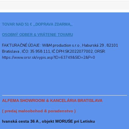
TOVAR NAD 51 € ,,DOPRAVA ZDARMA,,
OSOBNÝ ODBER & VRÁTENIE TOVARU
FAKTURAČNÉ ÚDAJE : W&M production s.r.o ,
Haburská 29 , 82101
Bratislava , IČO: 35 958 111, IČ DPH:SK2022077002, ORSR:
https://www.orsr.sk/vypis.asp?ID=63749&SID=2&P=0
ALFEMA SHOWROOM & KANCELÁRIA BRATISLAVA
( predaj maloobchod & poradenstvo )
Ivanská cesta 36 A , objekt MORUŚE pri Letisku