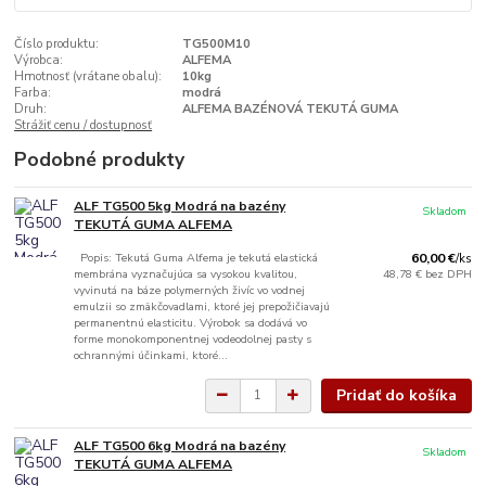
Číslo produktu:
TG500M10
Výrobca:
ALFEMA
Hmotnosť (vrátane obalu):
10kg
Farba:
modrá
Druh:
ALFEMA BAZÉNOVÁ TEKUTÁ GUMA
Strážiť cenu / dostupnosť
Podobné produkty
ALF TG500 5kg Modrá na bazény
Skladom
TEKUTÁ GUMA ALFEMA
Popis: Tekutá Guma Alfema je tekutá elastická
60,00 €
/
ks
membrána vyznačujúca sa vysokou kvalitou,
48,78 €
bez DPH
vyvinutá na báze polymerných živíc vo vodnej
emulzii so zmäkčovadlami, ktoré jej prepožičiavajú
permanentnú elasticitu. Výrobok sa dodává vo
forme monokomponentnej vodeodolnej pasty s
ochrannými účinkami, ktoré...
Pridať do košíka
ALF TG500 6kg Modrá na bazény
Skladom
TEKUTÁ GUMA ALFEMA