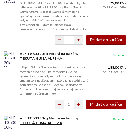
SET OBSAHUJE 1x ALF TG500 modrá 5kg 1x
75,00 €
/
ks
adhézny mostík ALF PR50 1kg Popis: Tekutá
60,98 €
bez DPH
Guma Alfema je tekutá elastická membrána
vyznačujúca sa vysokou kvalitou, vyvinutá na báze
polymerných živíc vo vodnej emulzii so
zmäkčovadlami, ktoré jej prepožičiavajú
permanentnú elasticitu. Výrobok sa dodává vo fo...
Pridať do košíka
ALF TG500 20kg Modrá na bazény
Skladom
TEKUTÁ GUMA ALFEMA
Popis: Tekutá Guma Alfema je tekutá elastická
188,00 €
/
ks
membrána vyznačujúca sa vysokou kvalitou,
152,85 €
bez DPH
vyvinutá na báze polymerných živíc vo vodnej
emulzii so zmäkčovadlami, ktoré jej prepožičiavajú
permanentnú elasticitu. Výrobok sa dodává vo
forme monokomponentnej vodeodolnej pasty s
ochrannými účinkami, kto...
Pridať do košíka
ALF TG500 90kg Modrá na bazény
Skladom
TEKUTÁ GUMA ALFEMA