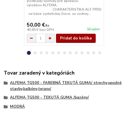
podklady vyvinutý pre aplikáciu
podklady vyv
výrobkov ALFEMA.
výrobk
CHARAKTERISTIKA ALF PR50
CHARAK
na báze syntetickej živice, vo vodnej...
na báze synte
50,00 €
20,00 €
/
ks
/
k
Skladom
40,65 €
bez DPH
16,26 €
bez 
Pridať do košíka
Tovar zaradený v kategóriách
ALFEMA TG500 - FAREBNÁ TEKUTÁ GUMA/ strechy,spodné
stavby,balkóny,terasy/
ALFEMA TG500 - TEKUTÁ GUMA /bazény/
MODRÁ