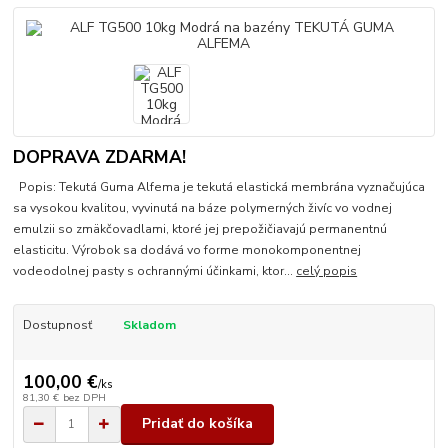
DOPRAVA ZDARMA!
Popis: Tekutá Guma Alfema je tekutá elastická membrána vyznačujúca
sa vysokou kvalitou, vyvinutá na báze polymerných živíc vo vodnej
emulzii so zmäkčovadlami, ktoré jej prepožičiavajú permanentnú
elasticitu. Výrobok sa dodává vo forme monokomponentnej
vodeodolnej pasty s ochrannými účinkami, ktor...
celý popis
Dostupnosť
Skladom
100,00 €
/
ks
81,30 €
bez DPH
Pridať do košíka