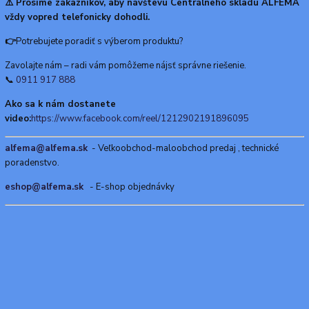
⚠️ Prosíme zákazníkov, aby návštevu Centrálneho skladu ALFEMA
vždy vopred telefonicky dohodli.
👉
Potrebujete poradiť s výberom produktu?
Zavolajte nám – radi vám pomôžeme nájsť správne riešenie.
📞
0911 917 888
Ako sa k nám dostanete
video:
https://www.facebook.com/reel/1212902191896095
alfema@alfema.sk
- Veľkoobchod-maloobchod predaj , technické
poradenstvo.
eshop@alfema.sk
- E-shop objednávky