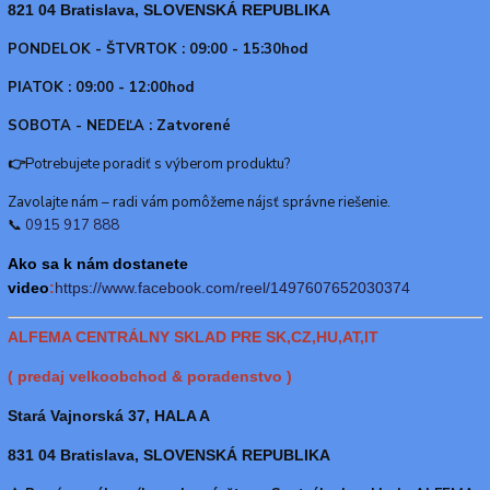
821 04 Bratislava, SLOVENSKÁ REPUBLIKA
PONDELOK - ŠTVRTOK : 09:00 - 15:30hod
PIATOK : 09:00 - 12:00hod
SOBOTA - NEDEĽA : Zatvorené
👉
Potrebujete poradiť s výberom produktu?
Zavolajte nám – radi vám pomôžeme nájsť správne riešenie.
📞
0915 917 888
Ako sa k nám dostanete
video
:
https://www.f
acebook.com/reel/1497607652030374
ALFEMA CENTRÁLNY SKLAD PRE SK,CZ,HU,AT,IT
( predaj velkoobchod & poradenstvo )
Stará Vajnorská 37, HALA A
831 04 Bratislava, SLOVENSKÁ REPUBLIKA