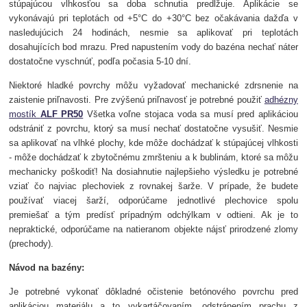
stúpajúcou vlhkosťou sa doba schnutia predlžuje. Aplikácie se
vykonávajú pri teplotách od +5°C do +30°C bez očakávania dažďa v
nasledujúcich 24 hodinách, nesmie sa aplikovať pri teplotách
dosahujících bod mrazu. Pred napustením vody do bazéna nechať náter
dostatočne vyschnúť, podľa počasia 5-10 dní.
Niektoré hladké povrchy môžu vyžadovať mechanické zdrsnenie na
zaistenie priľnavosti. Pre zvýšenú priľnavosť je potrebné použiť
adhézny
mostík
ALF PR50
Všetka voľne stojaca voda sa musí pred aplikáciou
odstrániť z povrchu, ktorý sa musí nechať dostatočne vysušiť. Nesmie
sa aplikovať na vlhké plochy, kde môže dochádzať k stúpajúcej vlhkosti
- môže dochádzať k zbytočnému zmršteniu a k bublinám, ktoré sa môžu
mechanicky poškodiť! Na dosiahnutie najlepšieho výsledku je potrebné
vziať čo najviac plechoviek z rovnakej šarže. V prípade, že budete
používať viacej šarží, odporúčame jednotlivé plechovice spolu
premiešať a tým predísť prípadným odchýlkam v odtieni. Ak je to
nepraktické, odporúčame na natieranom objekte nájsť prirodzené zlomy
(prechody).
Návod na bazény:
Je potrebné vykonať dôkladné očistenie betónového povrchu pred
aplikáciou materiálu a to vykartáčovaním, odstránením prachu z