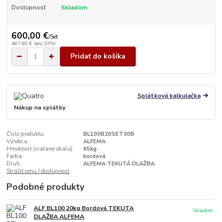
Dostupnosť
Skladom
600,00 €
/
Set
487,80 €
bez DPH
Pridať do košíka
Splátková kalkulačka
Nákup na splátky
Číslo produktu:
BL100B20SET30B
Výrobca:
ALFEMA
Hmotnosť (vrátane obalu):
65kg
Farba:
bordová
Druh:
ALFEMA TEKUTÁ DLAŽBA
Strážiť cenu / dostupnosť
Podobné produkty
ALF BL100 20kg Bordová TEKUTA
Skladom
DLAŽBA ALFEMA