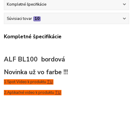
Kompletné špecifikácie
Súvisiaci tovar
10
Kompletné špecifikácie
ALF BL100 bordová
Novinka už vo farbe !!!
1.Spot Video k produktu
TU
.
2.Aplikačné video k produktu
TU
.