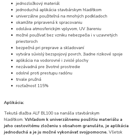
jednozložkový materiál
jednoduchá aplikácia stavbárskym hladítkom
univerzálne použiteľná na mnohých podkladoch
okamžite pripravená k spracovaniu
odoláva atmosferickým vplyvom, UV žiareniu
možné používať bez vzniku nebezpečia i v uzavretých
priestoroch
bezpečná pri preprave a skladovaní
vytvára súvislý bezspojový povrch, žiadne rizikové spoje
aplikácia na vodorovné i zvislé plochy
nezávadná pre životné prostredie
odolné proti prestupu radónu
trvale pružná
rozťažnosť 115%
Aplikácia:
Tekutá dlažba ALF BL100 sa nanáša stavbárskym
hladítkom.
Vzhľadom k univerzálnemu použitiu materiálu a
jeho cestovitému zloženiu s obsahom granulátu, je aplikácia
jednoduchá a je ju možné vykonávať svojpomocne.
Všetok