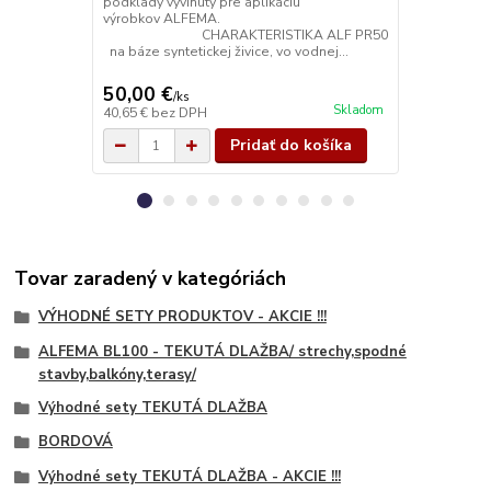
podklady vyvinutý pre aplikáciu
podklady vyv
výrobkov ALFEMA.
výrobk
CHARAKTERISTIKA ALF PR50
CHARAK
na báze syntetickej živice, vo vodnej...
na báze synte
50,00 €
20,00 €
/
ks
/
k
Skladom
40,65 €
bez DPH
16,26 €
bez 
Pridať do košíka
Tovar zaradený v kategóriách
VÝHODNÉ SETY PRODUKTOV - AKCIE !!!
ALFEMA BL100 - TEKUTÁ DLAŽBA/ strechy,spodné
stavby,balkóny,terasy/
Výhodné sety TEKUTÁ DLAŽBA
BORDOVÁ
Výhodné sety TEKUTÁ DLAŽBA - AKCIE !!!