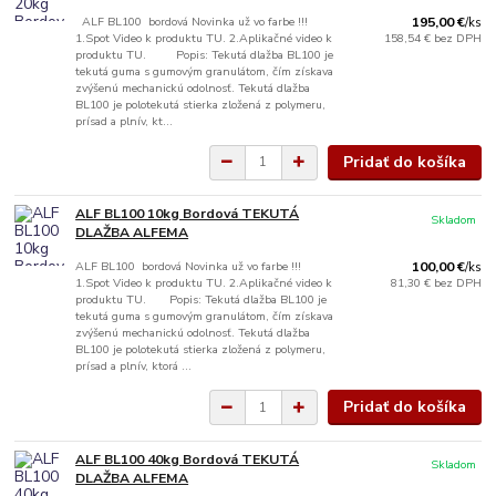
ALF BL100 bordová Novinka už vo farbe !!!
195,00 €
/
ks
1.Spot Video k produktu TU. 2.Aplikačné video k
158,54 €
bez DPH
produktu TU. Popis: Tekutá dlažba BL100 je
tekutá guma s gumovým granulátom, čím získava
zvýšenú mechanickú odolnosť. Tekutá dlažba
BL100 je polotekutá stierka zložená z polymeru,
prísad a plnív, kt...
Pridať do košíka
ALF BL100 10kg Bordová TEKUTÁ
Skladom
DLAŽBA ALFEMA
ALF BL100 bordová Novinka už vo farbe !!!
100,00 €
/
ks
1.Spot Video k produktu TU. 2.Aplikačné video k
81,30 €
bez DPH
produktu TU. Popis: Tekutá dlažba BL100 je
tekutá guma s gumovým granulátom, čím získava
zvýšenú mechanickú odolnosť. Tekutá dlažba
BL100 je polotekutá stierka zložená z polymeru,
prísad a plnív, ktorá ...
Pridať do košíka
ALF BL100 40kg Bordová TEKUTÁ
Skladom
DLAŽBA ALFEMA