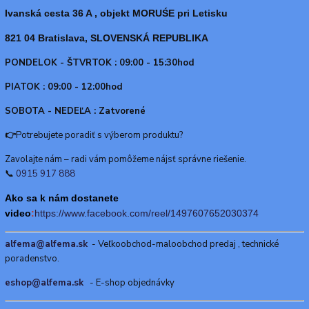
Ivanská cesta 36 A , objekt MORUŚE pri Letisku
821 04 Bratislava, SLOVENSKÁ REPUBLIKA
PONDELOK - ŠTVRTOK : 09:00 - 15:30hod
PIATOK : 09:00 - 12:00hod
SOBOTA - NEDEĽA : Zatvorené
👉
Potrebujete poradiť s výberom produktu?
Zavolajte nám – radi vám pomôžeme nájsť správne riešenie.
📞
0915 917 888
Ako sa k nám dostanete
video
:
https://www.f
acebook.com/reel/1497607652030374
alfema@alfema.sk
- Veľkoobchod-maloobchod predaj , technické
poradenstvo.
eshop@alfema.sk
- E-shop objednávky