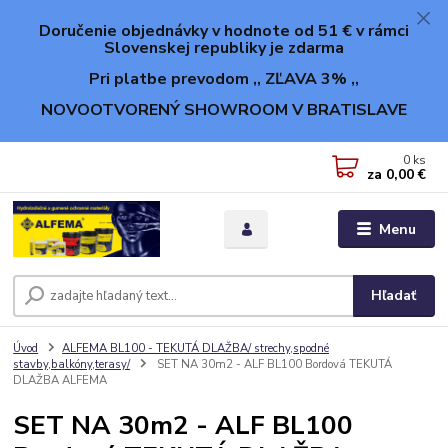
Doručenie objednávky v hodnote od 51 € v rámci
Slovenskej republiky je zdarma
Pri platbe prevodom ,, ZĽAVA 3% ,,
NOVOOTVORENÝ SHOWROOM V BRATISLAVE
0
ks
za
0,00 €
Menu
Hľadať
Úvod
ALFEMA BL100 - TEKUTÁ DLAŽBA/ strechy,spodné
stavby,balkóny,terasy/
SET NA 30m2 - ALF BL100 Bordová TEKUTÁ
DLAŽBA ALFEMA
SET NA 30m2 - ALF BL100