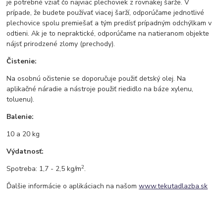
je potrebné vziať čo najviac plechoviek z rovnakej šarže. V
prípade, že budete používať viacej šarží, odporúčame jednotlivé
plechovice spolu premiešať a tým predísť prípadným odchýlkam v
odtieni. Ak je to nepraktické, odporúčame na natieranom objekte
nájsť prirodzené zlomy (prechody).
Čistenie:
Na osobnú očistenie se doporučuje použiť detský olej. Na
aplikačné náradie a nástroje použiť riedidlo na báze xylenu,
toluenu).
Balenie:
10 a 20 kg
Výdatnosť:
2
Spotreba: 1,7 - 2,5 kg/m
.
Ďalšie informácie o aplikáciach na našom
www.tekutadlazba.sk