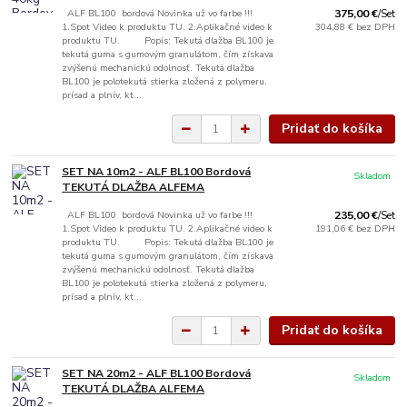
ALF BL100 bordová Novinka už vo farbe !!!
375,00 €
/
Set
1.Spot Video k produktu TU. 2.Aplikačné video k
304,88 €
bez DPH
produktu TU. Popis: Tekutá dlažba BL100 je
tekutá guma s gumovým granulátom, čím získava
zvýšenú mechanickú odolnosť. Tekutá dlažba
BL100 je polotekutá stierka zložená z polymeru,
prísad a plnív, kt...
Pridať do košíka
SET NA 10m2 - ALF BL100 Bordová
Skladom
TEKUTÁ DLAŽBA ALFEMA
ALF BL100 bordová Novinka už vo farbe !!!
235,00 €
/
Set
1.Spot Video k produktu TU. 2.Aplikačné video k
191,06 €
bez DPH
produktu TU. Popis: Tekutá dlažba BL100 je
tekutá guma s gumovým granulátom, čím získava
zvýšenú mechanickú odolnosť. Tekutá dlažba
BL100 je polotekutá stierka zložená z polymeru,
prísad a plnív, kt...
Pridať do košíka
SET NA 20m2 - ALF BL100 Bordová
Skladom
TEKUTÁ DLAŽBA ALFEMA