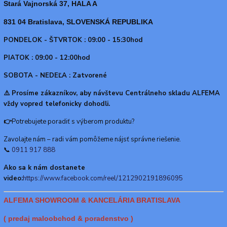
Stará Vajnorská 37, HALA A
831 04 Bratislava, SLOVENSKÁ REPUBLIKA
PONDELOK - ŠTVRTOK : 09:00 - 15:30hod
PIATOK : 09:00 - 12:00hod
SOBOTA - NEDEĽA : Zatvorené
⚠️ Prosíme zákazníkov, aby návštevu Centrálneho skladu ALFEMA
vždy vopred telefonicky dohodli.
👉
Potrebujete poradiť s výberom produktu?
Zavolajte nám – radi vám pomôžeme nájsť správne riešenie.
📞
0911 917 888
Ako sa k nám dostanete
video:
https://www.facebook.com/reel/1212902191896095
ALFEMA SHOWROOM & KANCELÁRIA BRATISLAVA
( predaj maloobchod & poradenstvo )