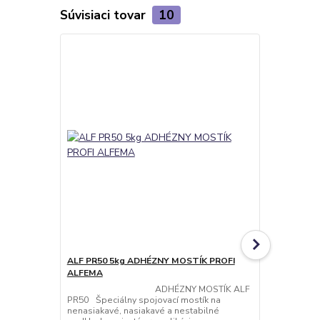
Súvisiaci tovar
10
ALF PR50 5kg ADHÉZNY MOSTÍK PROFI
ALF PR50 1
ALFEMA
ALFEMA
ADHÉZNY MOSTÍK ALF
ADHÉZ
PR50 Špeciálny spojovací mostík na
PR50 Špeciá
nenasiakavé, nasiakavé a nestabilné
nenasiakavé,