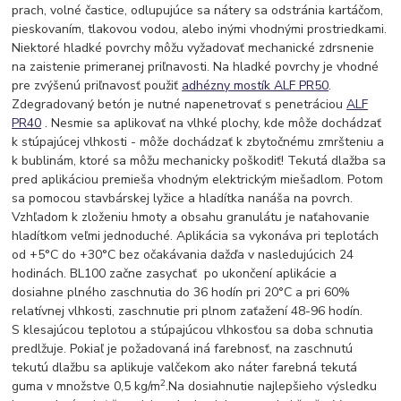
prach, volné častice, odlupujúce sa nátery sa odstránia kartáčom,
pieskovaním, tlakovou vodou, alebo inými vhodnými prostriedkami.
Niektoré hladké povrchy môžu vyžadovať mechanické zdrsnenie
na zaistenie primeranej priľnavosti. Na hladké povrchy je vhodné
pre zvýšenú priľnavosť použiť
adhézny mostík ALF PR50
.
Zdegradovaný betón je nutné napenetrovať s penetráciou
ALF
PR40
. Nesmie sa aplikovať na vlhké plochy, kde môže dochádzať
k stúpajúcej vlhkosti - môže dochádzať k zbytočnému zmršteniu a
k bublinám, ktoré sa môžu mechanicky poškodiť! Tekutá dlažba sa
pred aplikáciou premieša vhodným elektrickým miešadlom. Potom
sa pomocou stavbárskej lyžice a hladítka nanáša na povrch.
Vzhľadom k zloženiu hmoty a obsahu granulátu je naťahovanie
hladítkom veľmi jednoduché. Aplikácia sa vykonáva pri teplotách
od +5°C do +30°C bez očakávania dažďa v nasledujúcich 24
hodinách. BL100 začne zasychať po ukončení aplikácie a
dosiahne plného zaschnutia do 36 hodín pri 20°C a pri 60%
relatívnej vlhkosti, zaschnutie pri plnom zaťažení 48-96 hodín.
S klesajúcou teplotou a stúpajúcou vlhkosťou sa doba schnutia
predlžuje. Pokiaľ je požadovaná iná farebnosť, na zaschnutú
tekutú dlažbu sa aplikuje valčekom ako náter farebná tekutá
2
guma v množstve 0,5 kg/m
.Na dosiahnutie najlepšieho výsledku