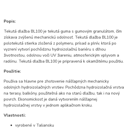
Popis:
Tekutá dlažba BL100 je tekutá guma s gumovým granulátom, čím
získava zvýšenú mechanickú odolnosť. Tekutá dlažba BL100 je
polotekutá stierka zložená z polymeru, prísad a plnív, ktorá po
vyzrení vytvorí pochôdznu hydroizolačnú bariéru s dlhou
životnosťou, odolnou voči UV žiareniu, atmosferickým vplyvom a
radónu. Tekutá dlažba BL100 je pripravená k okamžitému použitiu.
Použitie:
Používa sa hlavne pre zhotovenie nášľapných mechanicky
odolných hydroizolačných vrstiev. Pochôdzna hydroizolačná vrstva
na terasy, balkóny, použiteľná ako na starú dlažbu, tak i na nový
povrch. Ekonomickosť je daná vytvorením nášľapnej
hydroizolačnej vrstvy v jednom aplikačnom kroku.
Vlastnosti:
vyrobené v Taliansku