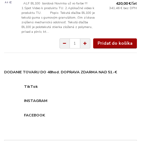
ALF BL100 bordová Novinka už vo farbe !!!
420,00 €
/
Set
1.Spot Video k produktu TU. 2.Aplikačné video k
341,46 €
bez DPH
produktu TU. Popis: Tekutá dlažba BL100 je
tekutá guma s gumovým granulátom, čím získava
zvýšenú mechanickú odolnosť. Tekutá dlažba
BL100 je polotekutá stierka zložená z polymeru,
prísad a plnív, kt...
Pridať do košíka
DODANIE TOVARU DO 48hod. DOPRAVA ZDARMA NAD 51.-€
TikTok
INSTAGRAM
FACEBOOK