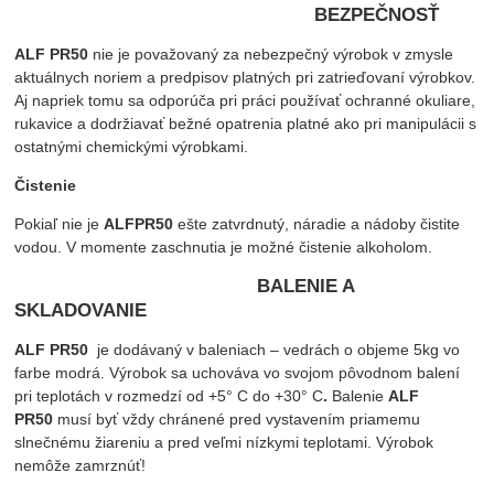
BEZPEČNOSŤ
ALF PR50
nie je považovaný za nebezpečný výrobok v zmysle
aktuálnych noriem a predpisov platných pri zatrieďovaní výrobkov.
Aj napriek tomu sa odporúča pri práci používať ochranné okuliare,
rukavice a dodržiavať bežné opatrenia platné ako pri manipulácii s
ostatnými chemickými výrobkami.
Čistenie
Pokiaľ nie je
ALFPR50
ešte zatvrdnutý, náradie a nádoby čistite
vodou. V momente zaschnutia je možné čistenie alkoholom.
BALENIE A
SKLADOVANIE
ALF PR50
je dodávaný v baleniach – vedrách o objeme 5kg vo
farbe modrá. Výrobok sa uchováva vo svojom pôvodnom balení
pri teplotách v rozmedzí od +5° C do +30° C
.
Balenie
ALF
PR50
musí byť vždy chránené pred vystavením priamemu
slnečnému žiareniu a pred veľmi nízkymi teplotami. Výrobok
nemôže zamrznúť!