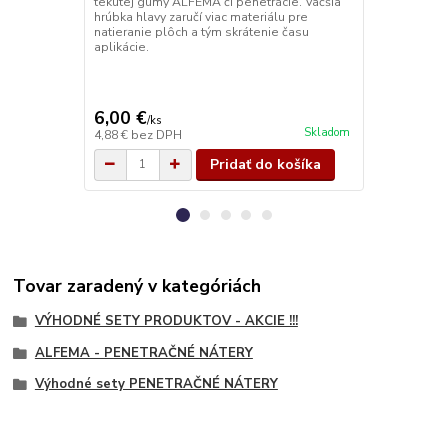
tekutej gumy ALFEMA či penetrácie. Väčšia
ADHÉZ
hrúbka hlavy zaručí viac materiálu pre
PR50 Špeciá
natieranie plôch a tým skrátenie času
nenasiakavé,
aplikácie.
podklady vyv
výrobk
CHARAK
na báze synte
6,00 €
50,00 €
/
ks
/
k
Skladom
4,88 €
bez DPH
40,65 €
bez 
Pridať do košíka
Tovar zaradený v kategóriách
VÝHODNÉ SETY PRODUKTOV - AKCIE !!!
ALFEMA - PENETRAČNÉ NÁTERY
Výhodné sety PENETRAČNÉ NÁTERY