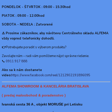
PONDELOK - ŠTVRTOK : 09:00 - 15:30hod
PIATOK : 09:00 - 12:00hod
SOBOTA - NEDEĽA : Zatvorené
⚠️ Prosíme zákazníkov, aby návštevu Centrálneho skladu ALFEMA
vždy vopred telefonicky dohodli.
👉
Potrebujete poradiť s výberom produktu?
Zavolajte nám – radi vám pomôžeme nájsť správne riešenie.
📞
0911 917 888
Ako sa k nám dostanete
video:
https://www.facebook.com/reel/1212902191896095
ALFEMA SHOWROOM & KANCELÁRIA BRATISLAVA
( predaj maloobchod & poradenstvo )
Ivanská cesta 36 A , objekt MORUŚE pri Letisku