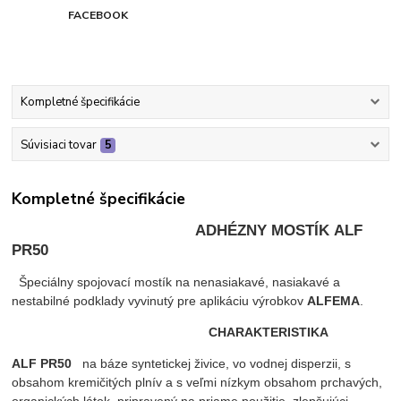
FACEBOOK
Kompletné špecifikácie
Súvisiaci tovar
5
Kompletné špecifikácie
ADHÉZNY MOSTÍK ALF
PR50
Špeciálny spojovací mostík na nenasiakavé, nasiakavé a
nestabilné podklady vyvinutý pre aplikáciu výrobkov
ALFEMA
.
CHARAKTERISTIKA
ALF PR50
na báze syntetickej živice, vo vodnej disperzii, s
obsahom kremičitých plnív a s veľmi nízkym obsahom prchavých,