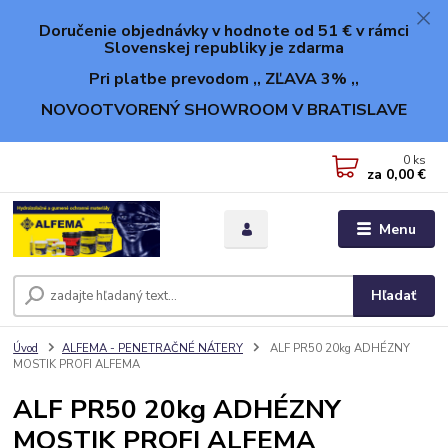
Doručenie objednávky v hodnote od 51 € v rámci
Slovenskej republiky je zdarma
Pri platbe prevodom ,, ZĽAVA 3% ,,
NOVOOTVORENÝ SHOWROOM V BRATISLAVE
0
ks
za
0,00 €
Menu
Hľadať
Úvod
ALFEMA - PENETRAČNÉ NÁTERY
ALF PR50 20kg ADHÉZNY
MOSTIK PROFI ALFEMA
ALF PR50 20kg ADHÉZNY
MOSTIK PROFI ALFEMA