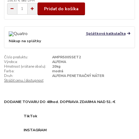
154,47 €
bez DPH
Pridať do košíka
Splátková kalkulačka
Nákup na splátky
Číslo produktu:
AMPR5005SET2
Výrobca:
ALFEMA
Hmotnosť (vrátane obalu):
20kg
Farba:
modrá
Druh:
ALFEMA PENETRAČNÝ NÁTER
Strážiť cenu / dostupnosť
DODANIE TOVARU DO 48hod. DOPRAVA ZDARMA NAD 51.-€
TikTok
INSTAGRAM