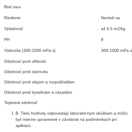
Bod varu
100
Riedenie
Neriedi sa
Výdatnosť
až 6,5 m2/kg
PH
8
Viskozita (300-1000 mPa.s)
300-1000 mPa.
Odolnosť proti vlhkosti
Výb
Odolnosť proti starnutiu
Výb
Odolnosť proti olejom a rozpúšťadlám
Prim
Odolnosť proti kyselinám a zásadám
Prim
Teplotná odolnosť
Výb
B. Tieto hodnoty odpovedajú laboratórnym skúškam a môžu
byť mierne upravewné v závislosti na podmienkach pri
aplikácii.