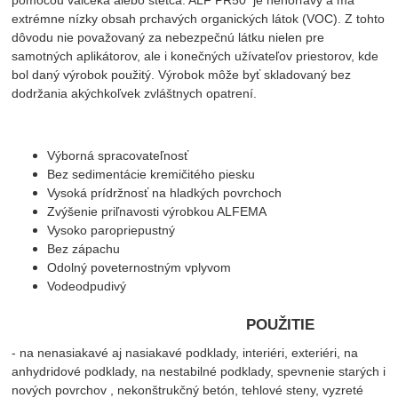
pomocou valčeka alebo štetca. ALF PR50 je nehorľavý a má
extrémne nízky obsah prchavých organických látok (VOC). Z tohto
dôvodu nie považovaný za nebezpečnú látku nielen pre
samotných aplikátorov, ale i konečných užívateľov priestorov, kde
bol daný výrobok použitý. Výrobok môže byť skladovaný bez
dodržania akýchkoľvek zvláštnych opatrení.
Výborná spracovateľnosť
Bez sedimentácie kremičitého piesku
Vysoká prídržnosť na hladkých povrchoch
Zvýšenie priľnavosti výrobkou ALFEMA
Vysoko paropriepustný
Bez zápachu
Odolný poveternostným vplyvom
Vodeodpudivý
POUŽITIE
- na nenasiakavé aj nasiakavé podklady, interiéri, exteriéri, na
anhydridové podklady, na nestabilné podklady, spevnenie starých i
nových povrchov , nekonštrukčný betón, tehlové steny, vyzreté