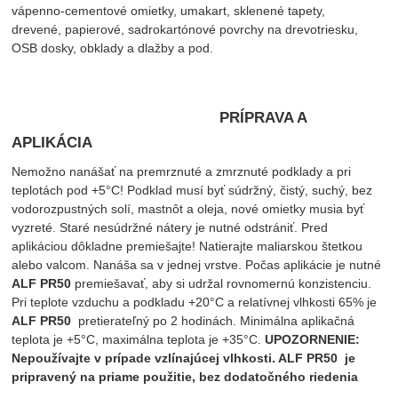
vápenno-cementové omietky, umakart, sklenené tapety,
drevené, papierové, sadrokartónové povrchy na drevotriesku,
OSB dosky, obklady a dlažby a pod.
PRÍPRAVA A
APLIKÁCIA
Nemožno nanášať na premrznuté a zmrznuté podklady a pri
teplotách pod +5°C! Podklad musí byť súdržný, čistý, suchý, bez
vodorozpustných solí, mastnôt a oleja, nové omietky musia byť
vyzreté. Staré nesúdržné nátery je nutné odstrániť. Pred
aplikáciou dôkladne premiešajte! Natierajte maliarskou štetkou
alebo valcom. Nanáša sa v jednej vrstve. Počas aplikácie je nutné
ALF PR50
premiešavať, aby si udržal rovnomernú konzistenciu.
Pri teplote vzduchu a podkladu +20°C a relatívnej vlhkosti 65% je
ALF PR50
pretierateľný po 2 hodinách. Minimálna aplikačná
teplota je +5°C, maximálna teplota je +35°C.
UPOZORNENIE:
Nepoužívajte v prípade vzlínajúcej vlhkosti.
ALF PR50
je
pripravený na priame použitie, bez dodatočného riedenia