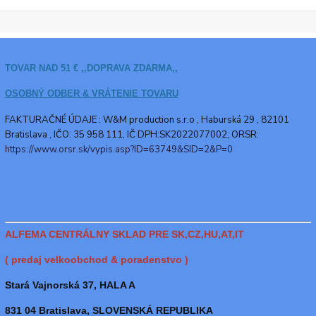
TOVAR NAD 51 € ,,DOPRAVA ZDARMA,,
OSOBNÝ ODBER & VRÁTENIE TOVARU
FAKTURAČNÉ ÚDAJE : W&M production s.r.o ,
Haburská 29 , 82101
Bratislava , IČO: 35 958 111, IČ DPH:SK2022077002, ORSR:
https://www.orsr.sk/vypis.asp?ID=63749&SID=2&P=0
ALFEMA CENTRÁLNY SKLAD PRE SK,CZ,HU,AT,IT
( predaj velkoobchod & poradenstvo )
Stará Vajnorská 37, HALA A
831 04 Bratislava, SLOVENSKÁ REPUBLIKA