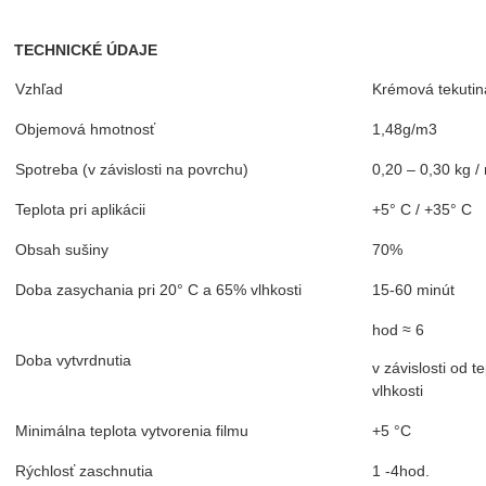
TECHNICKÉ ÚDAJE
Vzhľad
Krémová tekutin
Objemová hmotnosť
1,48g/m3
Spotreba (v závislosti na povrchu)
0,20 – 0,30 kg /
Teplota pri aplikácii
+5° C / +35° C
Obsah sušiny
70%
Doba zasychania pri 20° C a 65% vlhkosti
15-60 minút
hod ≈ 6
Doba vytvrdnutia
v závislosti od t
vlhkosti
Minimálna teplota vytvorenia filmu
+5 °C
Rýchlosť zaschnutia
1 -4hod.