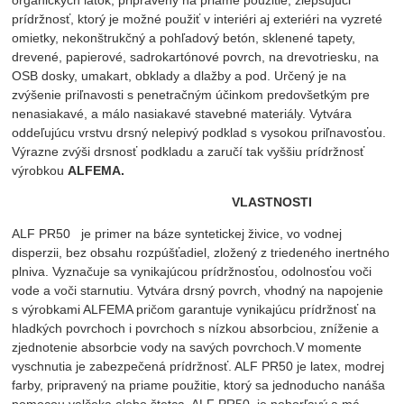
organických látok, pripravený na priame použitie, zlepšujúci
prídržnosť, ktorý je možné použiť v interiéri aj exteriéri na vyzreté
omietky, nekonštrukčný a pohľadový betón, sklenené tapety,
drevené, papierové, sadrokartónové povrch, na drevotriesku, na
OSB dosky, umakart, obklady a dlažby a pod. Určený je na
zvýšenie priľnavosti s penetračným účinkom predovšetkým pre
nenasiakavé, a málo nasiakavé stavebné materiály. Vytvára
oddeľujúcu vrstvu drsný nelepivý podklad s vysokou priľnavosťou.
Výrazne zvýši drsnosť podkladu a zaručí tak vyššiu prídržnosť
výrobkou
ALFEMA.
VLASTNOSTI
ALF PR50 je primer na báze syntetickej živice, vo vodnej
disperzii, bez obsahu rozpúšťadiel, zložený z triedeného inertného
plniva. Vyznačuje sa vynikajúcou prídržnosťou, odolnosťou voči
vode a voči starnutiu. Vytvára drsný povrch, vhodný na napojenie
s výrobkami ALFEMA pričom garantuje vynikajúcu prídržnosť na
hladkých povrchoch i povrchoch s nízkou absorbciou, zníženie a
zjednotenie absorbcie vody na savých povrchoch.V momente
vyschnutia je zabezpečená prídržnosť. ALF PR50 je latex, modrej
farby, pripravený na priame použitie, ktorý sa jednoducho nanáša