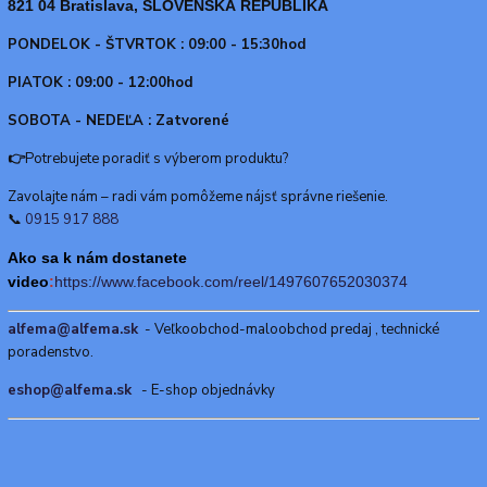
821 04 Bratislava, SLOVENSKÁ REPUBLIKA
PONDELOK - ŠTVRTOK : 09:00 - 15:30hod
PIATOK : 09:00 - 12:00hod
SOBOTA - NEDEĽA : Zatvorené
👉
Potrebujete poradiť s výberom produktu?
Zavolajte nám – radi vám pomôžeme nájsť správne riešenie.
📞
0915 917 888
Ako sa k nám dostanete
video
:
https://www.f
acebook.com/reel/1497607652030374
alfema@alfema.sk
- Veľkoobchod-maloobchod predaj , technické
poradenstvo.
eshop@alfema.sk
- E-shop objednávky