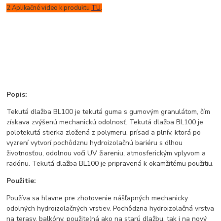
2.Aplikačné video k produktu
TU
.
Popis:
Tekutá dlažba BL100 je tekutá guma s gumovým granulátom, čím
získava zvýšenú mechanickú odolnosť. Tekutá dlažba BL100 je
polotekutá stierka zložená z polymeru, prísad a plnív, ktorá po
vyzrení vytvorí pochôdznu hydroizolačnú bariéru s dlhou
životnosťou, odolnou voči UV žiareniu, atmosferickým vplyvom a
radónu. Tekutá dlažba BL100 je pripravená k okamžitému použitiu.
Použitie:
Používa sa hlavne pre zhotovenie nášľapných mechanicky
odolných hydroizolačných vrstiev. Pochôdzna hydroizolačná vrstva
na terasy, balkóny, použiteľná ako na starú dlažbu, tak i na nový