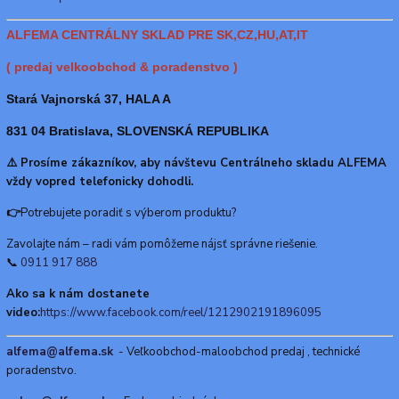
ALFEMA CENTRÁLNY SKLAD PRE SK,CZ,HU,AT,IT
( predaj velkoobchod & poradenstvo )
Stará Vajnorská 37, HALA A
831 04 Bratislava, SLOVENSKÁ REPUBLIKA
⚠️ Prosíme zákazníkov, aby návštevu Centrálneho skladu ALFEMA
vždy vopred telefonicky dohodli.
👉
Potrebujete poradiť s výberom produktu?
Zavolajte nám – radi vám pomôžeme nájsť správne riešenie.
📞
0911 917 888
Ako sa k nám dostanete
video:
https://www.facebook.com/reel/1212902191896095
alfema@alfema.sk
- Veľkoobchod-maloobchod predaj , technické
poradenstvo.