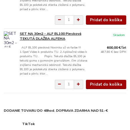
zvýšenú mechanickú odolnosť. Tekutá dlažba
BL100 je polotekutá stierka zložená z polymeru,
prísad a plnív, ktor...
Pridať do košíka
SET NA 30m2 - ALF BL100 Piesková
Skladom
TEKUTÁ DLAŽBA ALFEMA
ALF BL100 piesková Novinka už vo farbe !!!
600,00 €
/
Set
1.Spot Video k produktu TU. 2.Aplikačné video k
487,80 €
bez DPH
produktu TU. Popis: Tekutá dlažba BL100 je
tekutá guma s gumovým granulátom, čím získava
zvýšenú mechanickú odolnosť. Tekutá dlažba
BL100 je polotekutá stierka zložená z polymeru,
prísad a plnív, ktor...
Pridať do košíka
DODANIE TOVARU DO 48hod. DOPRAVA ZDARMA NAD 51.-€
TikTok