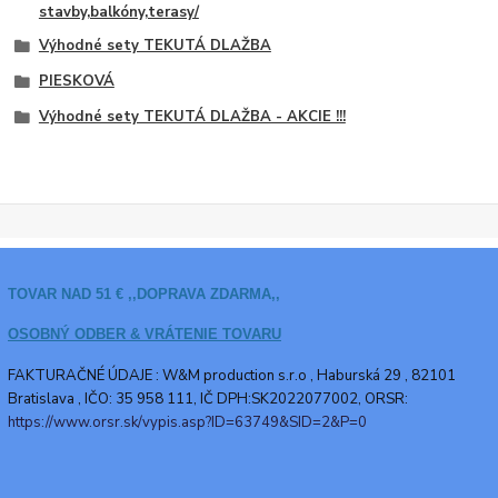
stavby,balkóny,terasy/
Výhodné sety TEKUTÁ DLAŽBA
PIESKOVÁ
Výhodné sety TEKUTÁ DLAŽBA - AKCIE !!!
TOVAR NAD 51 € ,,DOPRAVA ZDARMA,,
OSOBNÝ ODBER & VRÁTENIE TOVARU
FAKTURAČNÉ ÚDAJE : W&M production s.r.o ,
Haburská 29 , 82101
Bratislava , IČO: 35 958 111, IČ DPH:SK2022077002, ORSR:
https://www.orsr.sk/vypis.asp?ID=63749&SID=2&P=0