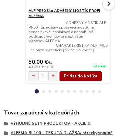
ALF PR50 5kg ADHÉZNY MOSTÍK PROFI
ALF PR50 1
ALFEMA
ALFEMA
ADHÉZNY MOSTÍK ALF
ADHÉZ
PR50 Špeciálny spojovací mostík na
PR50 Špeciá
nenasiakavé, nasiakavé a nestabilné
nenasiakavé,
podklady vyvinutý pre aplikáciu
podklady vyv
výrobkov ALFEMA.
výrobk
CHARAKTERISTIKA ALF PR50
CHARAK
na báze syntetickej živice, vo vodnej...
na báze synte
50,00 €
20,00 €
/
ks
/
k
Skladom
40,65 €
bez DPH
16,26 €
bez 
Pridať do košíka
Tovar zaradený v kategóriách
VÝHODNÉ SETY PRODUKTOV - AKCIE !!!
ALFEMA BL100 - TEKUTÁ DLAŽBA/ strechy,spodné