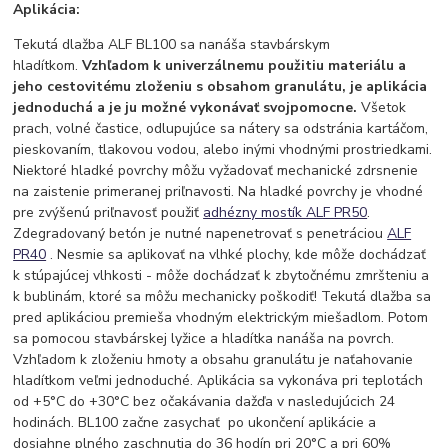
Aplikácia:
Tekutá dlažba ALF BL100 sa nanáša stavbárskym
hladítkom.
Vzhľadom k univerzálnemu použitiu materiálu a
jeho cestovitému zloženiu s obsahom granulátu, je aplikácia
jednoduchá a je ju možné vykonávať svojpomocne.
Všetok
prach, volné častice, odlupujúce sa nátery sa odstránia kartáčom,
pieskovaním, tlakovou vodou, alebo inými vhodnými prostriedkami.
Niektoré hladké povrchy môžu vyžadovať mechanické zdrsnenie
na zaistenie primeranej priľnavosti. Na hladké povrchy je vhodné
pre zvýšenú priľnavosť použiť
adhézny mostík ALF PR50
.
Zdegradovaný betón je nutné napenetrovať s penetráciou
ALF
PR40
. Nesmie sa aplikovať na vlhké plochy, kde môže dochádzať
k stúpajúcej vlhkosti - môže dochádzať k zbytočnému zmršteniu a
k bublinám, ktoré sa môžu mechanicky poškodiť! Tekutá dlažba sa
pred aplikáciou premieša vhodným elektrickým miešadlom. Potom
sa pomocou stavbárskej lyžice a hladítka nanáša na povrch.
Vzhľadom k zloženiu hmoty a obsahu granulátu je naťahovanie
hladítkom veľmi jednoduché. Aplikácia sa vykonáva pri teplotách
od +5°C do +30°C bez očakávania dažďa v nasledujúcich 24
hodinách. BL100 začne zasychať po ukončení aplikácie a
dosiahne plného zaschnutia do 36 hodín pri 20°C a pri 60%