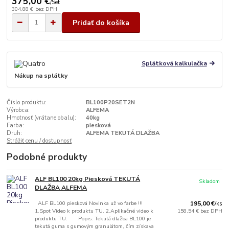
375,00 €
/
Set
304,88 €
bez DPH
Pridať do košíka
Splátková kalkulačka
Nákup na splátky
Číslo produktu:
BL100P20SET2N
Výrobca:
ALFEMA
Hmotnosť (vrátane obalu):
40kg
Farba:
piesková
Druh:
ALFEMA TEKUTÁ DLAŽBA
Strážiť cenu / dostupnosť
Podobné produkty
ALF BL100 20kg Piesková TEKUTÁ
Skladom
DLAŽBA ALFEMA
ALF BL100 piesková Novinka už vo farbe !!!
195,00 €
/
ks
1.Spot Video k produktu TU. 2.Aplikačné video k
158,54 €
bez DPH
produktu TU. Popis: Tekutá dlažba BL100 je
tekutá guma s gumovým granulátom, čím získava