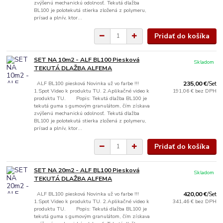
zvýšenú mechanickú odolnosť. Tekutá dlažba
BL100 je polotekutá stierka zložená z polymeru,
prísad a plnív, ktor...
Pridať do košíka
SET NA 10m2 - ALF BL100 Piesková
Skladom
TEKUTÁ DLAŽBA ALFEMA
ALF BL100 piesková Novinka už vo farbe !!!
235,00 €
/
Set
1.Spot Video k produktu TU. 2.Aplikačné video k
191,06 €
bez DPH
produktu TU. Popis: Tekutá dlažba BL100 je
tekutá guma s gumovým granulátom, čím získava
zvýšenú mechanickú odolnosť. Tekutá dlažba
BL100 je polotekutá stierka zložená z polymeru,
prísad a plnív, ktor...
Pridať do košíka
SET NA 20m2 - ALF BL100 Piesková
Skladom
TEKUTÁ DLAŽBA ALFEMA
ALF BL100 piesková Novinka už vo farbe !!!
420,00 €
/
Set
1.Spot Video k produktu TU. 2.Aplikačné video k
341,46 €
bez DPH
produktu TU. Popis: Tekutá dlažba BL100 je
tekutá guma s gumovým granulátom, čím získava