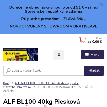
Doručenie objednávky v hodnote od 51 € v rámci
Slovenskej republiky je zdarma
Pri platbe prevodom ,, ZĽAVA 3% ,,
NOVOOTVORENÝ SHOWROOM V BRATISLAVE
0
ks
za
0,00 €
Menu
Hľadať
Úvod
ALFEMA BL100 - TEKUTÁ DLAŽBA/ strechy,spodné
stavby,balkóny,terasy/
ALF BL100 40kg Piesková TEKUTÁ DLAŽBA
ALFEMA
ALF BL100 40kg Piesková