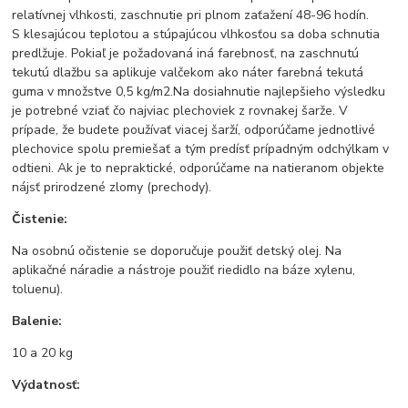
relatívnej vlhkosti, zaschnutie pri plnom zaťažení 48-96 hodín.
S klesajúcou teplotou a stúpajúcou vlhkosťou sa doba schnutia
predlžuje. Pokiaľ je požadovaná iná farebnosť, na zaschnutú
tekutú dlažbu sa aplikuje valčekom ako náter farebná tekutá
guma v množstve 0,5 kg/m2.Na dosiahnutie najlepšieho výsledku
je potrebné vziať čo najviac plechoviek z rovnakej šarže. V
prípade, že budete používať viacej šarží, odporúčame jednotlivé
plechovice spolu premiešať a tým predísť prípadným odchýlkam v
odtieni. Ak je to nepraktické, odporúčame na natieranom objekte
nájsť prirodzené zlomy (prechody).
Čistenie:
Na osobnú očistenie se doporučuje použiť detský olej. Na
aplikačné náradie a nástroje použiť riedidlo na báze xylenu,
toluenu).
Balenie:
10 a 20 kg
Výdatnosť: