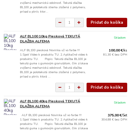
zvýšenú mechanickú odolnosť. Tekutá dlažba
BL100 je polotekutá stierka zložená z polymeru,
prísad a plnív, ktor...
Pridať do košíka
ALF BL100 10kg Piesková TEKUTÁ
Skladom
DLAŽBA ALFEMA
ALF BL100 piesková Novinka už vo farbe !!!
100,00 €
/
ks
1.Spot Video k produktu TU. 2.Aplikačné video k
81,30 €
bez DPH
produktu TU. Popis: Tekutá dlažba BL100 je
tekutá guma s gumovým granulátom, čím získava
zvýšenú mechanickú odolnosť. Tekutá dlažba
BL100 je polotekutá stierka zložená z polymeru,
prísad a plnív, ktorá ...
Pridať do košíka
ALF BL100 40kg Piesková TEKUTÁ
Skladom
DLAŽBA ALFEMA
ALF BL100 piesková Novinka už vo farbe !!!
375,00 €
/
Set
1.Spot Video k produktu TU. 2.Aplikačné video k
304,88 €
bez DPH
produktu TU. Popis: Tekutá dlažba BL100 je
tekutá guma s gumovým granulátom, čím získava