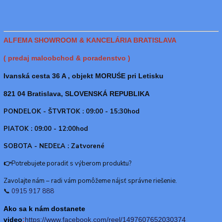
ALFEMA SHOWROOM & KANCELÁRIA BRATISLAVA
( predaj maloobchod & poradenstvo )
Ivanská cesta 36 A , objekt MORUŚE pri Letisku
821 04 Bratislava, SLOVENSKÁ REPUBLIKA
PONDELOK - ŠTVRTOK : 09:00 - 15:30hod
PIATOK : 09:00 - 12:00hod
SOBOTA - NEDEĽA : Zatvorené
👉
Potrebujete poradiť s výberom produktu?
Zavolajte nám – radi vám pomôžeme nájsť správne riešenie.
📞
0915 917 888
Ako sa k nám dostanete
video
:
https://www.f
acebook.com/reel/1497607652030374