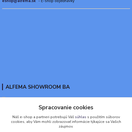
eshop@alfema.sk
- E-shop objednávky
ALFEMA SHOWROOM BA
Spracovanie cookies
www.tekutaguma.sk
Náš e-shop a partneri potrebujú Váš
súhlas
s použitím súborov
cookies, aby Vám mohli zobrazovať informácie týkajúce sa Vašich
+421911917888
záujmov.