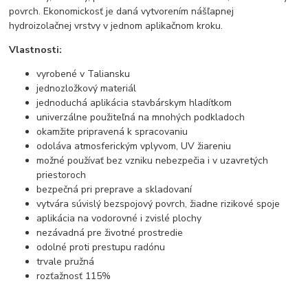
povrch. Ekonomickosť je daná vytvorením nášľapnej
hydroizolačnej vrstvy v jednom aplikačnom kroku.
Vlastnosti:
vyrobené v Taliansku
jednozložkový materiál
jednoduchá aplikácia stavbárskym hladítkom
univerzálne použiteľná na mnohých podkladoch
okamžite pripravená k spracovaniu
odoláva atmosferickým vplyvom, UV žiareniu
možné používať bez vzniku nebezpečia i v uzavretých
priestoroch
bezpečná pri preprave a skladovaní
vytvára súvislý bezspojový povrch, žiadne rizikové spoje
aplikácia na vodorovné i zvislé plochy
nezávadná pre životné prostredie
odolné proti prestupu radónu
trvale pružná
rozťažnosť 115%