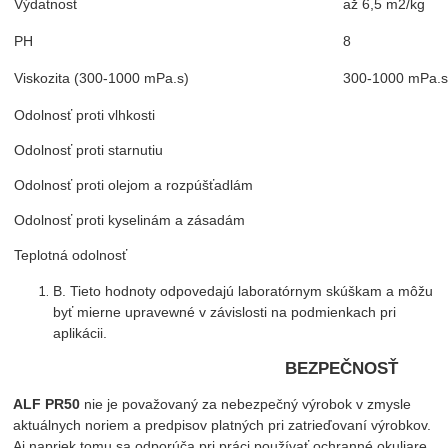
Výdatnosť
až 6,5 m2/kg
PH
8
Viskozita (300-1000 mPa.s)
300-1000 mPa.
Odolnosť proti vlhkosti
Výb
Odolnosť proti starnutiu
Výb
Odolnosť proti olejom a rozpúšťadlám
Prim
Odolnosť proti kyselinám a zásadám
Prim
Teplotná odolnosť
Výb
B. Tieto hodnoty odpovedajú laboratórnym skúškam a môžu
byť mierne upravewné v závislosti na podmienkach pri
aplikácii.
BEZPEČNOSŤ
ALF PR50
nie je považovaný za nebezpečný výrobok v zmysle
aktuálnych noriem a predpisov platných pri zatrieďovaní výrobkov.
Aj napriek tomu sa odporúča pri práci používať ochranné okuliare,