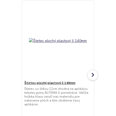
Štetec plochý plastový š 140mm
ALF PR50 5
ALFEMA
Štetec so šírkou 12cm vhodná na aplikáciu
tekutej gumy ALFEMA či penetrácie. Väčšia
ADHÉZ
hrúbka hlavy zaručí viac materiálu pre
PR50 Špeciá
natieranie plôch a tým skrátenie času
nenasiakavé,
aplikácie.
podklady vyv
výrobk
CHARAK