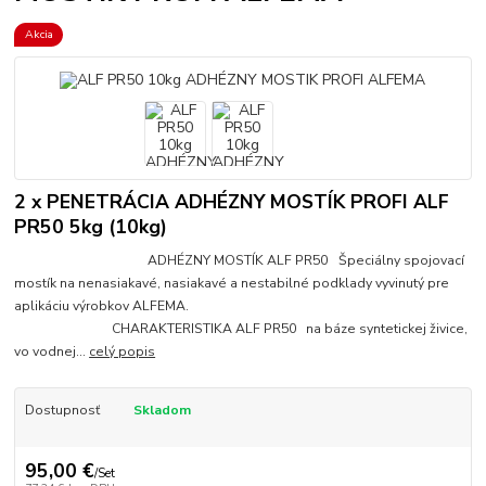
Akcia
2 x PENETRÁCIA ADHÉZNY MOSTÍK PROFI ALF
PR50 5kg (10kg)
ADHÉZNY MOSTÍK ALF PR50 Špeciálny spojovací
mostík na nenasiakavé, nasiakavé a nestabilné podklady vyvinutý pre
aplikáciu výrobkov ALFEMA.
CHARAKTERISTIKA ALF PR50 na báze syntetickej živice,
vo vodnej...
celý popis
Dostupnosť
Skladom
95,00 €
/
Set