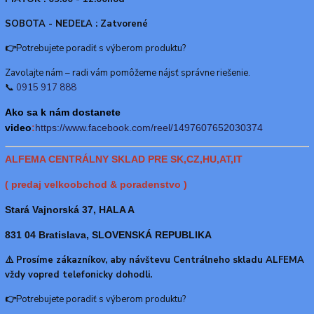
SOBOTA - NEDEĽA : Zatvorené
👉
Potrebujete poradiť s výberom produktu?
Zavolajte nám – radi vám pomôžeme nájsť správne riešenie.
📞
0915 917 888
Ako sa k nám dostanete
video
:
https://www.f
acebook.com/reel/1497607652030374
ALFEMA CENTRÁLNY SKLAD PRE SK,CZ,HU,AT,IT
( predaj velkoobchod & poradenstvo )
Stará Vajnorská 37, HALA A
831 04 Bratislava, SLOVENSKÁ REPUBLIKA
⚠️ Prosíme zákazníkov, aby návštevu Centrálneho skladu ALFEMA
vždy vopred telefonicky dohodli.
👉
Potrebujete poradiť s výberom produktu?