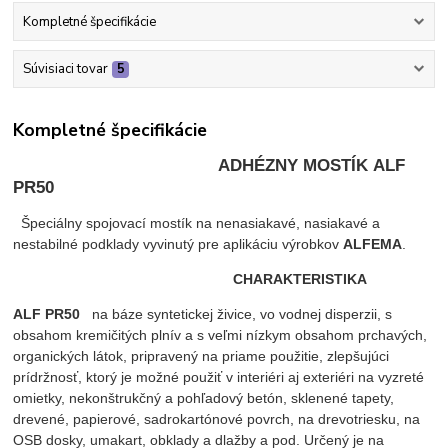
Kompletné špecifikácie
Súvisiaci tovar
5
Kompletné špecifikácie
ADHÉZNY MOSTÍK ALF
PR50
Špeciálny spojovací mostík na nenasiakavé, nasiakavé a
nestabilné podklady vyvinutý pre aplikáciu výrobkov
ALFEMA
.
CHARAKTERISTIKA
ALF PR50
na báze syntetickej živice, vo vodnej disperzii, s
obsahom kremičitých plnív a s veľmi nízkym obsahom prchavých,
organických látok, pripravený na priame použitie, zlepšujúci
prídržnosť, ktorý je možné použiť v interiéri aj exteriéri na vyzreté
omietky, nekonštrukčný a pohľadový betón, sklenené tapety,
drevené, papierové, sadrokartónové povrch, na drevotriesku, na
OSB dosky, umakart, obklady a dlažby a pod. Určený je na