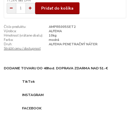
77,24 €
bez DPH
Pridať do košíka
Číslo produktu:
AMPR5005SET2
Výrobca:
ALFEMA
Hmotnosť (vrátane obalu):
10kg
Farba:
modrá
Druh:
ALFEMA PENETRAČNÝ NÁTER
Strážiť cenu / dostupnosť
DODANIE TOVARU DO 48hod. DOPRAVA ZDARMA NAD 51.-€
TikTok
INSTAGRAM
FACEBOOK