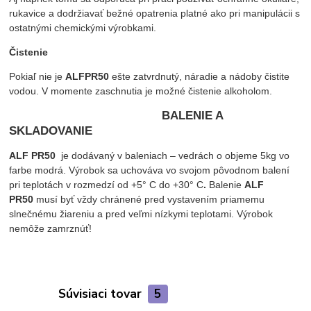
rukavice a dodržiavať bežné opatrenia platné ako pri manipulácii s
ostatnými chemickými výrobkami.
Čistenie
Pokiaľ nie je
ALFPR50
ešte zatvrdnutý, náradie a nádoby čistite
vodou. V momente zaschnutia je možné čistenie alkoholom.
BALENIE A
SKLADOVANIE
ALF PR50
je dodávaný v baleniach – vedrách o objeme 5kg vo
farbe modrá. Výrobok sa uchováva vo svojom pôvodnom balení
pri teplotách v rozmedzí od +5° C do +30° C
.
Balenie
ALF
PR50
musí byť vždy chránené pred vystavením priamemu
slnečnému žiareniu a pred veľmi nízkymi teplotami. Výrobok
nemôže zamrznúť!
Súvisiaci tovar
5