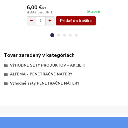
na báze synte
6,00 €
50,00 €
/
ks
/
k
Skladom
4,88 €
bez DPH
40,65 €
bez 
Pridať do košíka
Tovar zaradený v kategóriách
VÝHODNÉ SETY PRODUKTOV - AKCIE !!!
ALFEMA - PENETRAČNÉ NÁTERY
Výhodné sety PENETRAČNÉ NÁTERY