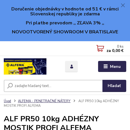
Doručenie objednávky v hodnote od 51 € v rámci
Slovenskej republiky je zdarma
Pri platbe prevodom ,, ZĽAVA 3% ,,
NOVOOTVORENÝ SHOWROOM V BRATISLAVE
0
ks
za
0,00 €
Menu
Hľadať
Úvod
ALFEMA - PENETRAČNÉ NÁTERY
ALF PR50 10kg ADHÉZNY
MOSTIK PROFI ALFEMA
ALF PR50 10kg ADHÉZNY
MOSTIK PROFI ALFEMA