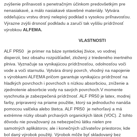
zvýšenie priľnavosti s penetračným účinkom predovšetkým pre
nenasiakavé, a málo nasiakavé stavebné materiály. Vytvára
oddeľujúcu vrstvu drsný nelepivý podklad s vysokou priľnavosťou.
Výrazne zvýši drsnosť podkladu a zaručí tak vyššiu prídržnosť
výrobkou
ALFEMA.
VLASTNOSTI
ALF PR50 je primer na báze syntetickej živice, vo vodnej
disperzii, bez obsahu rozpúšťadiel, zložený z triedeného inertného
plniva. Vyznačuje sa vynikajúcou prídržnosťou, odolnosťou voči
vode a voči starnutiu. Vytvára drsný povrch, vhodný na napojenie
s výrobkami ALFEMA pričom garantuje vynikajúcu prídržnosť na
hladkých povrchoch i povrchoch s nízkou absorbciou, zníženie a
zjednotenie absorbcie vody na savých povrchoch.V momente
vyschnutia je zabezpečená prídržnosť. ALF PR50 je latex, modrej
farby, pripravený na priame použitie, ktorý sa jednoducho nanáša
pomocou valčeka alebo štetca. ALF PR50 je nehorľavý a má
extrémne nízky obsah prchavých organických látok (VOC). Z tohto
dôvodu nie považovaný za nebezpečnú látku nielen pre
samotných aplikátorov, ale i konečných užívateľov priestorov, kde
bol daný výrobok použitý. Výrobok môže byť skladovaný bez