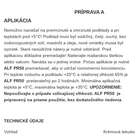
PRÍPRAVA A
APLIKÁCIA
Nemožno nanášať na premrznuté a zmrznuté podklady a pri
teplotách pod +5°C! Podklad musí byť súdržný, čistý, suchý, bez
vodorozpustných solí, mastnôt a oleja, nové omietky musia byť
vyzreté. Staré nesúdržné nátery je nutné odstrániť. Pred
aplikáciou dôkladne premiešajte! Natierajte maliarskou štetkou
alebo valcom. Nanáša sa v jednej vrstve. Počas aplikácie je nutné
ALF PR50
premiešavať, aby si udržal rovnomernú konzistenciu.
Pri teplote vzduchu a podkladu +20°C a relatívnej vlhkosti 65% je
ALF PR50
pretierateľný po 2 hodinách. Minimálna aplikačná
teplota je +5°C, maximálna teplota je +35°C.
UPOZORNENIE:
Nepoužívajte v prípade vzlínajúcej vlhkosti.
ALF PR50
je
pripravený na priame použitie, bez dodatočného riedenia
TECHNICKÉ ÚDAJE
Vzhľad
Krémová tekutin