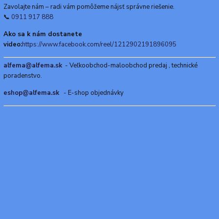
Zavolajte nám – radi vám pomôžeme nájsť správne riešenie.
📞
0911 917 888
Ako sa k nám dostanete
video:
https://www.facebook.com/reel/1212902191896095
alfema@alfema.sk
- Veľkoobchod-maloobchod predaj , technické
poradenstvo.
eshop@alfema.sk
- E-shop objednávky