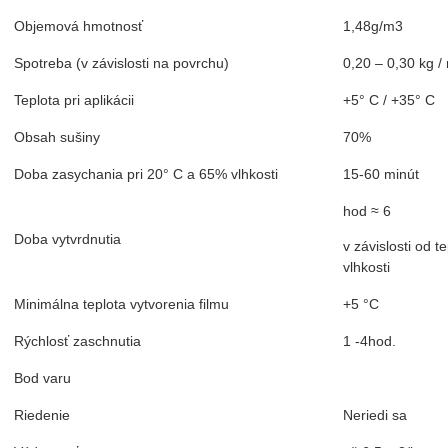
Objemová hmotnosť
1,48g/m3
Spotreba (v závislosti na povrchu)
0,20 – 0,30 kg /
Teplota pri aplikácii
+5° C / +35° C
Obsah sušiny
70%
Doba zasychania pri 20° C a 65% vlhkosti
15-60 minút
hod ≈ 6
Doba vytvrdnutia
v závislosti od t
vlhkosti
Minimálna teplota vytvorenia filmu
+5 °C
Rýchlosť zaschnutia
1 -4hod.
Bod varu
100
Riedenie
Neriedi sa