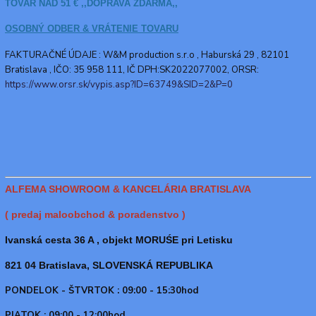
TOVAR NAD 51 € ,,DOPRAVA ZDARMA,,
OSOBNÝ ODBER & VRÁTENIE TOVARU
FAKTURAČNÉ ÚDAJE : W&M production s.r.o ,
Haburská 29 , 82101
Bratislava , IČO: 35 958 111, IČ DPH:SK2022077002, ORSR:
https://www.orsr.sk/vypis.asp?ID=63749&SID=2&P=0
ALFEMA SHOWROOM & KANCELÁRIA BRATISLAVA
( predaj maloobchod & poradenstvo )
Ivanská cesta 36 A , objekt MORUŚE pri Letisku
821 04 Bratislava, SLOVENSKÁ REPUBLIKA
PONDELOK - ŠTVRTOK : 09:00 - 15:30hod
PIATOK : 09:00 - 12:00hod