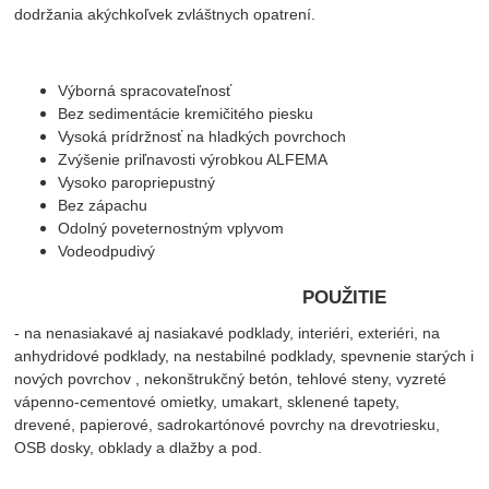
dodržania akýchkoľvek zvláštnych opatrení.
Výborná spracovateľnosť
Bez sedimentácie kremičitého piesku
Vysoká prídržnosť na hladkých povrchoch
Zvýšenie priľnavosti výrobkou ALFEMA
Vysoko paropriepustný
Bez zápachu
Odolný poveternostným vplyvom
Vodeodpudivý
POUŽITIE
- na nenasiakavé aj nasiakavé podklady, interiéri, exteriéri, na
anhydridové podklady, na nestabilné podklady, spevnenie starých i
nových povrchov , nekonštrukčný betón, tehlové steny, vyzreté
vápenno-cementové omietky, umakart, sklenené tapety,
drevené, papierové, sadrokartónové povrchy na drevotriesku,
OSB dosky, obklady a dlažby a pod.